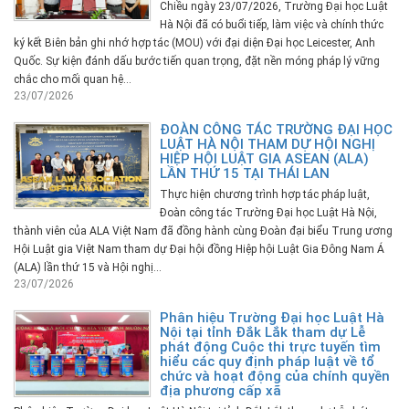
Chiều ngày 23/07/2026, Trường Đại học Luật
Hà Nội đã có buổi tiếp, làm việc và chính thức
ký kết Biên bản ghi nhớ hợp tác (MOU) với đại diện Đại học Leicester, Anh
Quốc. Sự kiện đánh dấu bước tiến quan trọng, đặt nền móng pháp lý vững
chắc cho mối quan hệ...
23/07/2026
ĐOÀN CÔNG TÁC TRƯỜNG ĐẠI HỌC
LUẬT HÀ NỘI THAM DỰ HỘI NGHỊ
HIỆP HỘI LUẬT GIA ASEAN (ALA)
LẦN THỨ 15 TẠI THÁI LAN
Thực hiện chương trình hợp tác pháp luật,
Đoàn công tác Trường Đại học Luật Hà Nội,
thành viên của ALA Việt Nam đã đồng hành cùng Đoàn đại biểu Trung ương
Hội Luật gia Việt Nam tham dự Đại hội đồng Hiệp hội Luật Gia Đông Nam Á
(ALA) lần thứ 15 và Hội nghị...
23/07/2026
Phân hiệu Trường Đại học Luật Hà
Nội tại tỉnh Đắk Lắk tham dự Lễ
phát động Cuộc thi trực tuyến tìm
hiểu các quy định pháp luật về tổ
chức và hoạt động của chính quyền
địa phương cấp xã