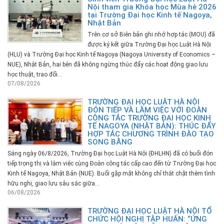
Nội tham gia Khóa học Mùa hè 2026
tại Trường Đại học Kinh tế Nagoya,
Nhật Bản
Trên cơ sở Biên bản ghi nhớ hợp tác (MOU) đã
được ký kết giữa Trường Đại học Luật Hà Nội
(HLU) và Trường Đại học Kinh tế Nagoya (Nagoya University of Economics –
NUE), Nhật Bản, hai bên đã không ngừng thúc đẩy các hoạt động giao lưu
học thuật, trao đổi...
07/08/2026
TRƯỜNG ĐẠI HỌC LUẬT HÀ NỘI
ĐÓN TIẾP VÀ LÀM VIỆC VỚI ĐOÀN
CÔNG TÁC TRƯỜNG ĐẠI HỌC KINH
TẾ NAGOYA (NHẬT BẢN): THÚC ĐẨY
HỢP TÁC CHƯƠNG TRÌNH ĐÀO TẠO
SONG BẰNG
Sáng ngày 06/8/2026, Trường Đại học Luật Hà Nội (ĐHLHN) đã có buổi đón
tiếp trọng thị và làm việc cùng Đoàn công tác cấp cao đến từ Trường Đại học
Kinh tế Nagoya, Nhật Bản (NUE). Buổi gặp mặt không chỉ thắt chặt thêm tình
hữu nghị, giao lưu sâu sắc giữa...
06/08/2026
TRƯỜNG ĐẠI HỌC LUẬT HÀ NỘI TỔ
CHỨC HỘI NGHỊ TẬP HUẤN: “ỨNG