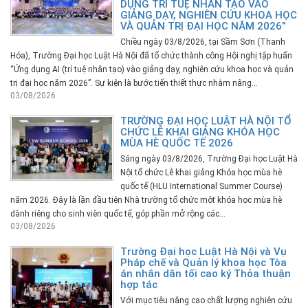
DỤNG TRÍ TUỆ NHÂN TẠO VÀO
GIẢNG DẠY, NGHIÊN CỨU KHOA HỌC
VÀ QUẢN TRỊ ĐẠI HỌC NĂM 2026”
Chiều ngày 03/8/2026, tại Sầm Sơn (Thanh
Hóa), Trường Đại học Luật Hà Nội đã tổ chức thành công Hội nghị tập huấn
“Ứng dụng AI (trí tuệ nhân tạo) vào giảng dạy, nghiên cứu khoa học và quản
trị đại học năm 2026”. Sự kiện là bước tiến thiết thực nhằm nâng...
03/08/2026
TRƯỜNG ĐẠI HỌC LUẬT HÀ NỘI TỔ
CHỨC LỄ KHAI GIẢNG KHÓA HỌC
MÙA HÈ QUỐC TẾ 2026
Sáng ngày 03/8/2026, Trường Đại học Luật Hà
Nội tổ chức Lễ khai giảng Khóa học mùa hè
quốc tế (HLU International Summer Course)
năm 2026. Đây là lần đầu tiên Nhà trường tổ chức một khóa học mùa hè
dành riêng cho sinh viên quốc tế, góp phần mở rộng các...
03/08/2026
Trường Đại học Luật Hà Nội và Vụ
Pháp chế và Quản lý khoa học Tòa
án nhân dân tối cao ký Thỏa thuận
hợp tác
Với mục tiêu nâng cao chất lượng nghiên cứu