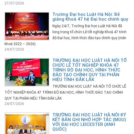
27/07/2026
Trường Đại học Luật Hà Nội: Bế
giảng Khoá 47 hệ Đại học chính quy
Ngày 24/7, Trường Đại học Luật Hà Nội đã
long trọng tổ chức Lễ tốt nghiệp Khoá 47 trình
độ Đại học, hình thức đào tạo chính quy (niên
khoá 2022 – 2026).
24/07/2026
TRƯỜNG ĐẠI HỌC LUẬT HÀ NỘI TỔ
CHỨC LỄ TỐT NGHIỆP KHÓA 47
TRÌNH ĐỘ ĐẠI HỌC, HÌNH THỨC
ĐÀO TẠO CHÍNH QUY TẠI PHÂN
HIỆU TỈNH ĐẮK LẮK
TRƯỜNG ĐẠI HỌC LUẬT HÀ NỘI TỔ CHỨC LỄ
TỐT NGHIỆP KHÓA 47 TRÌNH ĐỘ ĐẠI HỌC, HÌNH THỨC ĐÀO TẠO CHÍNH
QUY TẠI PHÂN HIỆU TỈNH ĐẮK LẮK
24/07/2026
TRƯỜNG ĐẠI HỌC LUẬT HÀ NỘI KÝ
KẾT BẢN GHI NHỚ HỢP TÁC (MOU)
VỚI ĐẠI HỌC LEICESTER (ANH
QUỐC)