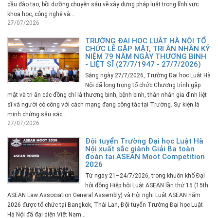
cầu đào tạo, bồi dưỡng chuyên sâu về xây dựng pháp luật trong lĩnh vực
khoa học, công nghệ và...
27/07/2026
TRƯỜNG ĐẠI HỌC LUẬT HÀ NỘI TỔ
CHỨC LỄ GẶP MẶT, TRI ÂN NHÂN KỶ
NIỆM 79 NĂM NGÀY THƯƠNG BINH
- LIỆT SĨ (27/7/1947 - 27/7/2026)
Sáng ngày 27/7/2026, Trường Đại học Luật Hà
Nội đã long trọng tổ chức Chương trình gặp
mặt và tri ân các đồng chí là thương binh, bệnh binh, thân nhân gia đình liệt
sĩ và người có công với cách mạng đang công tác tại Trường. Sự kiện là
minh chứng sâu sắc...
27/07/2026
Đội tuyển Trường Đại học Luật Hà
Nội xuất sắc giành Giải Ba toàn
đoàn tại ASEAN Moot Competition
2026
Từ ngày 21–24/7/2026, trong khuôn khổ Đại
hội đồng Hiệp hội Luật ASEAN lần thứ 15 (15th
ASEAN Law Association General Assembly) và Hội nghị Luật ASEAN năm
2026 được tổ chức tại Bangkok, Thái Lan, Đội tuyển Trường Đại học Luật
Hà Nội đã đại diện Việt Nam...