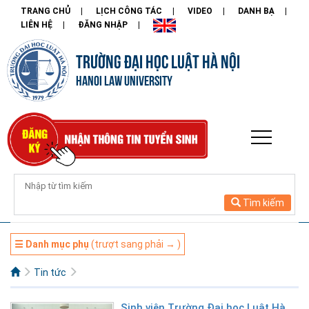
TRANG CHỦ
LỊCH CÔNG TÁC
VIDEO
DANH BẠ
LIÊN HỆ
ĐĂNG NHẬP
TRƯỜNG ĐẠI HỌC LUẬT HÀ NỘI
HANOI LAW UNIVERSITY
Tìm kiếm
☰ Danh mục phụ
(trượt sang phải → )
Tin tức
Sinh viên Trường Đại học Luật Hà