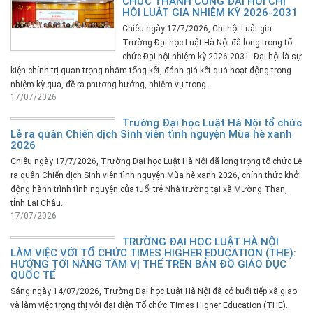
CHỨC THÀNH CÔNG ĐẠI HỘI CHI
HỘI LUẬT GIA NHIỆM KỲ 2026-2031
Chiều ngày 17/7/2026, Chi hội Luật gia
Trường Đại học Luật Hà Nội đã long trọng tổ
chức Đại hội nhiệm kỳ 2026-2031. Đại hội là sự
kiện chính trị quan trọng nhằm tổng kết, đánh giá kết quả hoạt động trong
nhiệm kỳ qua, đề ra phương hướng, nhiệm vụ trong...
17/07/2026
Trường Đại học Luật Hà Nội tổ chức
Lễ ra quân Chiến dịch Sinh viên tình nguyện Mùa hè xanh
2026
Chiều ngày 17/7/2026, Trường Đại học Luật Hà Nội đã long trọng tổ chức Lễ
ra quân Chiến dịch Sinh viên tình nguyện Mùa hè xanh 2026, chính thức khởi
động hành trình tình nguyện của tuổi trẻ Nhà trường tại xã Mường Than,
tỉnh Lai Châu.
17/07/2026
TRƯỜNG ĐẠI HỌC LUẬT HÀ NỘI
LÀM VIỆC VỚI TỔ CHỨC TIMES HIGHER EDUCATION (THE):
HƯỚNG TỚI NÂNG TẦM VỊ THẾ TRÊN BẢN ĐỒ GIÁO DỤC
QUỐC TẾ
Sáng ngày 14/07/2026, Trường Đại học Luật Hà Nội đã có buổi tiếp xã giao
và làm việc trọng thị với đại diện Tổ chức Times Higher Education (THE).