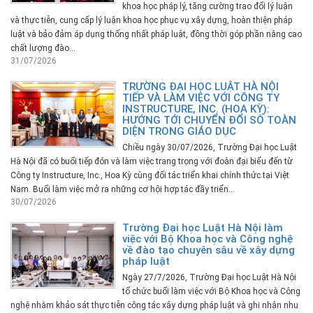
khoa học pháp lý, tăng cường trao đổi lý luận
và thực tiễn, cung cấp lý luận khoa học phục vụ xây dựng, hoàn thiện pháp
luật và bảo đảm áp dụng thống nhất pháp luật, đồng thời góp phần nâng cao
chất lượng đào...
31/07/2026
TRƯỜNG ĐẠI HỌC LUẬT HÀ NỘI
TIẾP VÀ LÀM VIỆC VỚI CÔNG TY
INSTRUCTURE, INC. (HOA KỲ):
HƯỚNG TỚI CHUYỂN ĐỔI SỐ TOÀN
DIỆN TRONG GIÁO DỤC
Chiều ngày 30/07/2026, Trường Đại học Luật
Hà Nội đã có buổi tiếp đón và làm việc trang trọng với đoàn đại biểu đến từ
Công ty Instructure, Inc., Hoa Kỳ cùng đối tác triển khai chính thức tại Việt
Nam. Buổi làm việc mở ra những cơ hội hợp tác đầy triển...
30/07/2026
Trường Đại học Luật Hà Nội làm
việc với Bộ Khoa học và Công nghệ
về đào tạo chuyên sâu về xây dựng
pháp luật
Ngày 27/7/2026, Trường Đại học Luật Hà Nội
tổ chức buổi làm việc với Bộ Khoa học và Công
nghệ nhằm khảo sát thực tiễn công tác xây dựng pháp luật và ghi nhận nhu