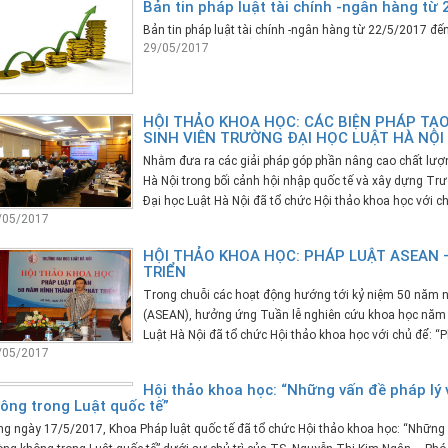
Bản tin pháp luật tài chính -ngân hàng từ
Bản tin pháp luật tài chính -ngân hàng từ 22/5/2017 đ
29/05/2017
HỘI THẢO KHOA HỌC: CÁC BIỆN PHÁP T
SINH VIÊN TRƯỜNG ĐẠI HỌC LUẬT HÀ NỘI
Nhằm đưa ra các giải pháp góp phần nâng cao chất lượ
Hà Nội trong bối cảnh hội nhập quốc tế và xây dựng T
Đại học Luật Hà Nội đã tổ chức Hội thảo khoa học với ch
/05/2017
HỘI THẢO KHOA HỌC: PHÁP LUẬT ASEAN 
TRIỂN
Trong chuỗi các hoạt động hướng tới kỷ niệm 50 năm n
(ASEAN), hưởng ứng Tuần lễ nghiên cứu khoa học năm
Luật Hà Nội đã tổ chức Hội thảo khoa học với chủ để: “Ph
/05/2017
Hội thảo khoa học: “Những vấn đề pháp lý 
ông trong Luật quốc tế”
g ngày 17/5/2017, Khoa Pháp luật quốc tế đã tổ chức Hội thảo khoa học: “Những v