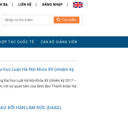
H BẠ
LIÊN HỆ
ĐĂNG NHẬP
Tìm kiếm
HỢP TÁC QUỐC TẾ
CÁN BỘ GIẢNG VIÊN
 học Luật Hà Nội khóa XII (nhiệm kỳ
 Đại học Luật Hà Nội Khóa XII (nhiệm kỳ 2017 –
chức với sự quan tâm của lãnh đạo Thành Đoàn Hà
.
RAO ĐỔI HÀN LÂM ĐỨC (DAAD)