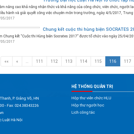
ằm nâng cao khả năng nhận thức và khả năng của công chức, viên chức, người la
điều hành và giải quyết công việc chuyên môn trong trường, ngày 4/5/2017, Trung
/05/2017
Chung kết cuộc thi hùng biện SOCRATES 2
 Chung kết “Cuộc thi Hùng biện Socrates 2017” được tổ chức vào ngày 25/04/201
/05/2017
««
«
…
111
112
113
114
115
116
117
HỆ THỐNG QUẢN TRỊ
Hộp thư viên chức HLU
 Thanh, P. Giảng Võ, HN
Hộp thư người học
30 - Fax: 024.38343226
Lịch công tác
vn
c Luật Hà Nội