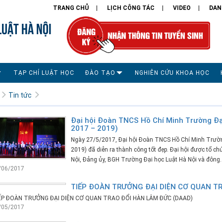
TRANG CHỦ
LỊCH CÔNG TÁC
VIDEO
DAN
LUẬT HÀ NỘI
TẠP CHÍ LUẬT HỌC
ĐÀO TẠO
NGHIÊN CỨU KHOA HỌC
Tin tức
Đại hội Đoàn TNCS Hồ Chí Minh Trường Đại
2017 – 2019)
Ngày 27/5/2017, Đại hội Đoàn TNCS Hồ Chí Minh Trường
2019) đã diễn ra thành công tốt đẹp. Đại hội được tổ 
Nội, Đảng ủy, BGH Trường Đại học Luật Hà Nội và đông..
/06/2017
TIẾP ĐOÀN TRƯỞNG ĐẠI DIỆN CƠ QUAN T
ẾP ĐOÀN TRƯỞNG ĐẠI DIỆN CƠ QUAN TRAO ĐỔI HÀN LÂM ĐỨC (DAAD)
/05/2017