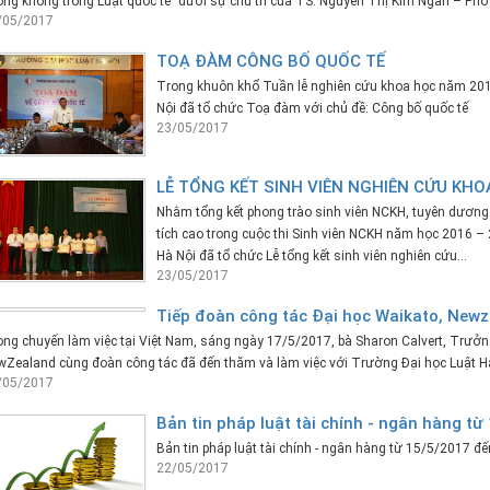
ng không trong Luật quốc tế” dưới sự chủ trì của TS. Nguyễn Thị Kim Ngân – Phó
/05/2017
TOẠ ĐÀM CÔNG BỐ QUỐC TẾ
Trong khuôn khổ Tuần lễ nghiên cứu khoa học năm 201
Nội đã tổ chức Toạ đàm với chủ đề: Công bố quốc tế
23/05/2017
LỄ TỔNG KẾT SINH VIÊN NGHIÊN CỨU KHO
Nhằm tổng kết phong trào sinh viên NCKH, tuyên dương 
tích cao trong cuộc thi Sinh viên NCKH năm học 2016 –
Hà Nội đã tổ chức Lễ tổng kết sinh viên nghiên cứu...
23/05/2017
Tiếp đoàn công tác Đại học Waikato, New
ng chuyến làm việc tại Việt Nam, sáng ngày 17/5/2017, bà Sharon Calvert, Trưởn
Zealand cùng đoàn công tác đã đến thăm và làm việc với Trường Đại học Luật Hà
/05/2017
Bản tin pháp luật tài chính - ngân hàng t
Bản tin pháp luật tài chính - ngân hàng từ 15/5/2017 đ
22/05/2017