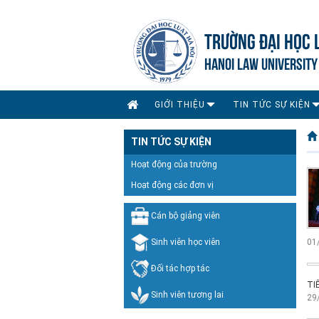
TRƯỜNG ĐẠI HỌC 
HANOI LAW UNIVERSITY
GIỚI THIỆU
TIN TỨC SỰ KIỆN
TIN TỨC SỰ KIỆN
Hoạt động của trường
Hoạt động các đơn vị
Cán bộ giảng viên
Sinh viên học viên
01
Đối tác hợp tác
TI
Sinh viên tương lai
29