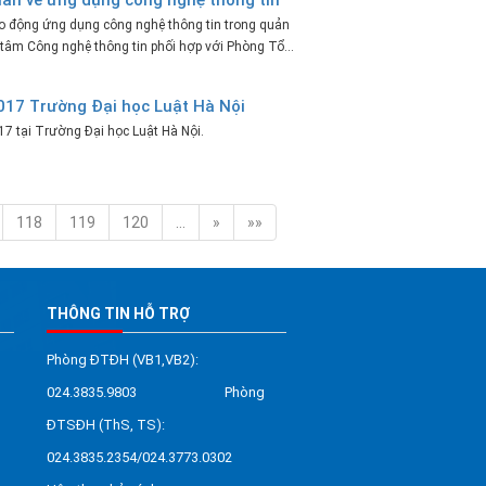
o động ứng dụng công nghệ thông tin trong quản
 tâm Công nghệ thông tin phối hợp với Phòng Tổ...
017 Trường Đại học Luật Hà Nội
7 tại Trường Đại học Luật Hà Nội.
118
119
120
…
»
»»
THÔNG TIN HỖ TRỢ
Phòng ĐTĐH (VB1,VB2):
024.3835.9803 Phòng
ĐTSĐH (ThS, TS):
024.3835.2354/024.3773.0302