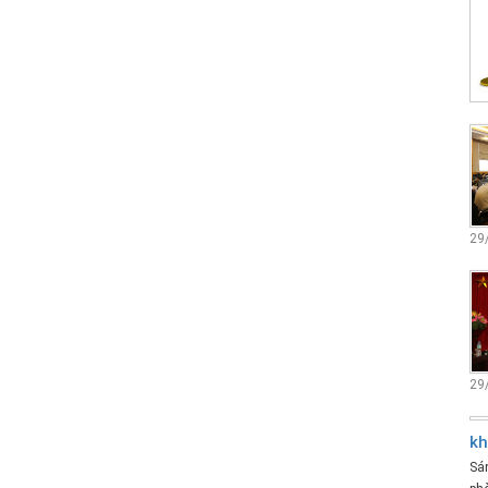
29
29
kh
Sán