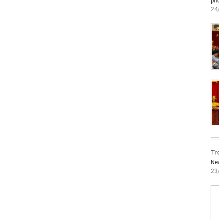
phò
24
Tro
New
23