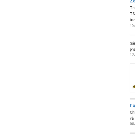
Ze
Thự
TS
trư
15
Sán
phá
12
họ
Ch
và 
08