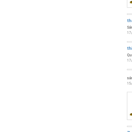
th
Sán
17
th
Quy
17
sá
15