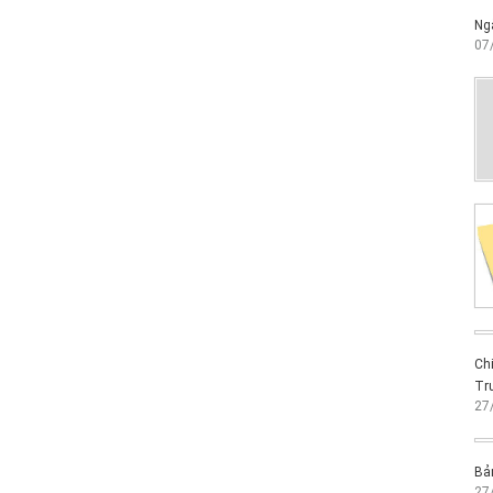
Ngà
07
Chi
Trư
27
Bản
27