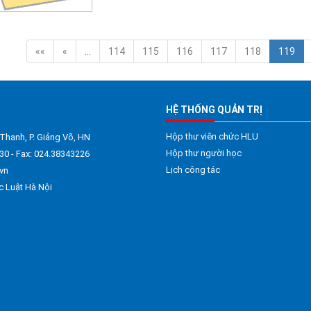
««
«
…
114
115
116
117
118
119
HỆ THỐNG QUẢN TRỊ
Hộp thư viên chức HLU
 Thanh, P. Giảng Võ, HN
Hộp thư người học
30 - Fax: 024.38343226
Lịch công tác
vn
c Luật Hà Nội