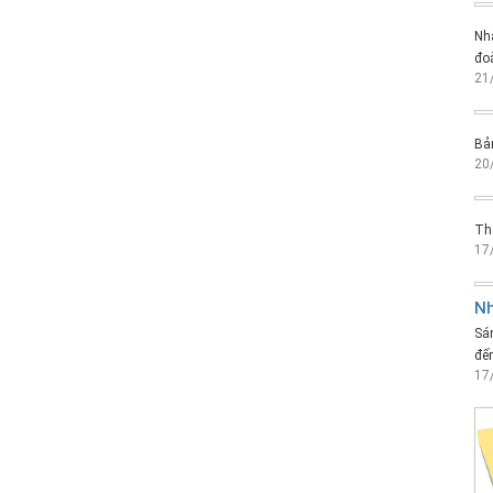
Nh
đoà
21
Bản
20
Thô
17
Nh
Sán
đến
17