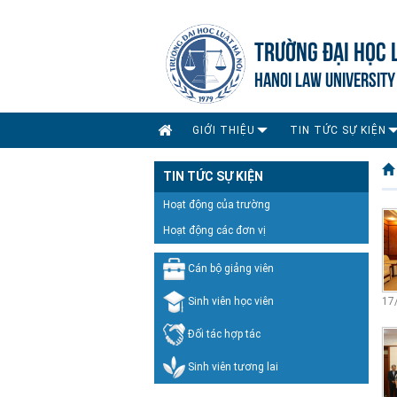
TRƯỜNG ĐẠI HỌC 
HANOI LAW UNIVERSITY
GIỚI THIỆU
TIN TỨC SỰ KIỆN
TIN TỨC SỰ KIỆN
Hoạt động của trường
Hoạt động các đơn vị
Cán bộ giảng viên
Sinh viên học viên
17
Đối tác hợp tác
Sinh viên tương lai