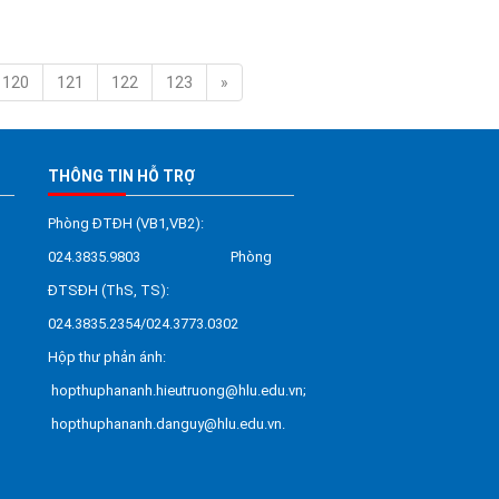
120
121
122
123
»
THÔNG TIN HỖ TRỢ
Phòng ĐTĐH (VB1,VB2):
024.3835.9803 Phòng
ĐTSĐH (ThS, TS):
024.3835.2354/024.3773.0302
Hộp thư phản ánh:
hopthuphananh.hieutruong@hlu.edu.vn;
hopthuphananh.danguy@hlu.edu.vn.