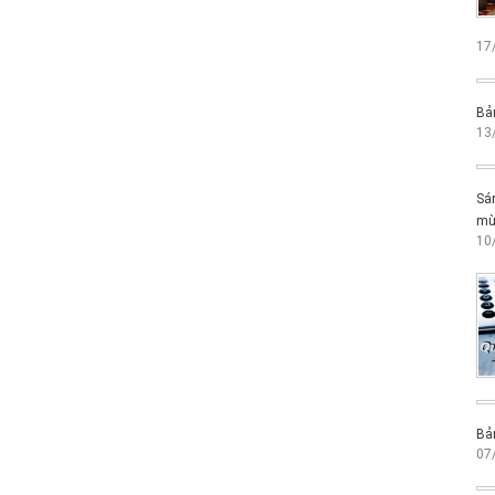
17
Bản
13
Sán
mừ
10
Bản
07