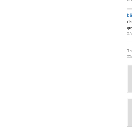
bằ
Chi
quy
27
Th
22