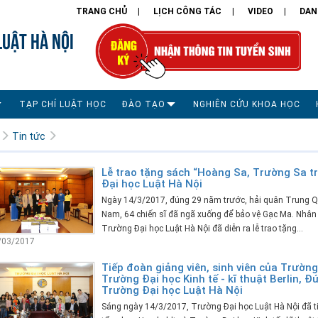
TRANG CHỦ
LỊCH CÔNG TÁC
VIDEO
DAN
LUẬT HÀ NỘI
TẠP CHÍ LUẬT HỌC
ĐÀO TẠO
NGHIÊN CỨU KHOA HỌC
Tin tức
Lễ trao tặng sách “Hoàng Sa, Trường Sa t
Đại học Luật Hà Nội
Ngày 14/3/2017, đúng 29 năm trước, hải quân Trung Q
Nam, 64 chiến sĩ đã ngã xuống để bảo vệ Gạc Ma. Nhân kỉ
Trường Đại học Luật Hà Nội đã diễn ra lễ trao tặng...
/03/2017
Tiếp đoàn giảng viên, sinh viên của Trườn
Trường Đại học Kinh tế - kĩ thuật Berlin, 
Trường Đại học Luật Hà Nội
Sáng ngày 14/3/2017, Trường Đại học Luật Hà Nội đã ti