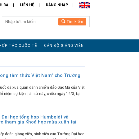
H BẠ
LIÊN HỆ
ĐĂNG NHẬP
Tìm kiếm
HỢP TÁC QUỐC TẾ
CÁN BỘ GIẢNG VIÊN
rong tâm thức Việt Nam” cho Trường
uốc đã xua quân đánh chiếm đảo Gạc Ma của Việt
 niệm sự kiện lịch sử này, chiều ngày 14/3, tại
g Đại học tổng hợp Humboldt và
Đức tham gia Khoá học mùa xuân tại
ếp đoàn giảng viên, sinh viên của Trường Đại học