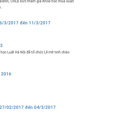
t Berlin, CHLB Đức tham gia Khoá học mùa xuân
..
ừ 6/3/2017 đến 11/3/2017
/3
ọc Luật Hà Nội đã tổ chức Lễ mít tinh chào
 2016
ừ 27/02/2017 đến 04/3/2017
6