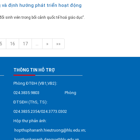
 và định hướng phát triển hoạt động
i sinh viên trong bối cảnh quốc tế hoá giáo dục”.
5
16
17
…
»
»»
THÔNG TIN HỖ TRỢ
Phòng ĐTĐH (VB1,VB2):
024.3835.9803 Phòng
ĐTSĐH (ThS, TS):
024.3835.2354/024.3773.0302
Hộp thư phản ánh:
hopthuphananh.hieutruong@hlu.edu.vn;
hopthuphananh.danguy@hlu.edu.vn.