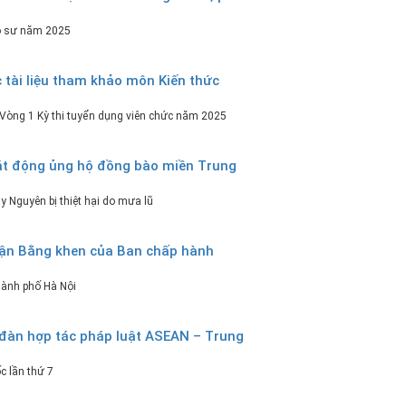
o sư năm 2025
ài liệu tham khảo môn Kiến thức
òng 1 Kỳ thi tuyển dụng viên chức năm 2025
hát động ủng hộ đồng bào miền Trung
 Nguyên bị thiệt hại do mưa lũ
hận Bằng khen của Ban chấp hành
ành phố Hà Nội
 đàn hợp tác pháp luật ASEAN – Trung
c lần thứ 7