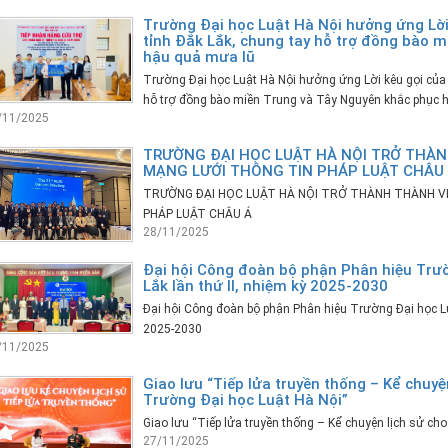
Trường Đại học Luật Hà Nội hưởng ứng Lờ
tỉnh Đắk Lắk, chung tay hỗ trợ đồng bào 
hậu quả mưa lũ
Trường Đại học Luật Hà Nội hưởng ứng Lời kêu gọi của
hỗ trợ đồng bào miền Trung và Tây Nguyên khắc phục 
/11/2025
TRƯỜNG ĐẠI HỌC LUẬT HÀ NỘI TRỞ THÀN
MẠNG LƯỚI THÔNG TIN PHÁP LUẬT CHÂU
TRƯỜNG ĐẠI HỌC LUẬT HÀ NỘI TRỞ THÀNH THÀNH VI
PHÁP LUẬT CHÂU Á
28/11/2025
Đại hội Công đoàn bộ phận Phân hiệu Trườ
Lắk lần thứ II, nhiệm kỳ 2025-2030
Đại hội Công đoàn bộ phận Phân hiệu Trường Đại học Luật
2025-2030
/11/2025
Giao lưu “Tiếp lửa truyền thống – Kể chuyện
Trường Đại học Luật Hà Nội”
Giao lưu “Tiếp lửa truyền thống – Kể chuyện lịch sử cho
27/11/2025