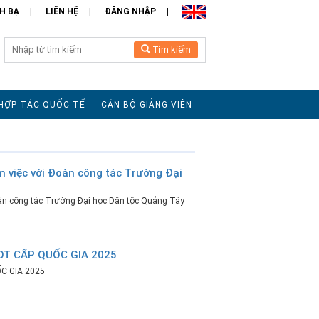
H BẠ
LIÊN HỆ
ĐĂNG NHẬP
Tìm kiếm
HỢP TÁC QUỐC TẾ
CÁN BỘ GIẢNG VIÊN
m việc với Đoàn công tác Trường Đại
oàn công tác Trường Đại học Dân tộc Quảng Tây
OT CẤP QUỐC GIA 2025
C GIA 2025