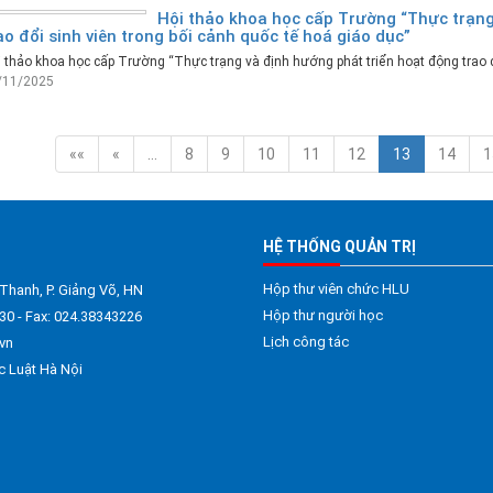
Hội thảo khoa học cấp Trường “Thực trạng
ao đổi sinh viên trong bối cảnh quốc tế hoá giáo dục”
 thảo khoa học cấp Trường “Thực trạng và định hướng phát triển hoạt động trao đổ
/11/2025
««
«
…
8
9
10
11
12
13
14
1
HỆ THỐNG QUẢN TRỊ
Hộp thư viên chức HLU
 Thanh, P. Giảng Võ, HN
Hộp thư người học
30 - Fax: 024.38343226
Lịch công tác
vn
c Luật Hà Nội