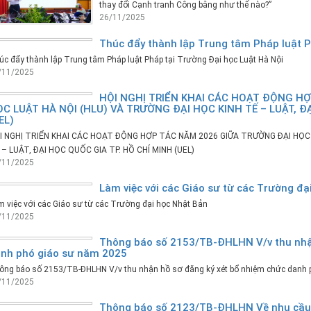
thay đổi Cạnh tranh Công bằng như thế nào?”
26/11/2025
Thúc đẩy thành lập Trung tâm Pháp luật P
c đẩy thành lập Trung tâm Pháp luật Pháp tại Trường Đại học Luật Hà Nội
/11/2025
HỘI NGHỊ TRIỂN KHAI CÁC HOẠT ĐỘNG H
C LUẬT HÀ NỘI (HLU) VÀ TRƯỜNG ĐẠI HỌC KINH TẾ – LUẬT, Đ
EL)
I NGHỊ TRIỂN KHAI CÁC HOẠT ĐỘNG HỢP TÁC NĂM 2026 GIỮA TRƯỜNG ĐẠI HỌC 
 – LUẬT, ĐẠI HỌC QUỐC GIA TP. HỒ CHÍ MINH (UEL)
/11/2025
Làm việc với các Giáo sư từ các Trường đạ
 việc với các Giáo sư từ các Trường đại học Nhật Bản
/11/2025
Thông báo số 2153/TB-ĐHLHN V/v thu nhận
nh phó giáo sư năm 2025
ông báo số 2153/TB-ĐHLHN V/v thu nhận hồ sơ đăng ký xét bổ nhiệm chức danh 
/11/2025
Thông báo số 2123/TB-ĐHLHN Về nhu cầu 