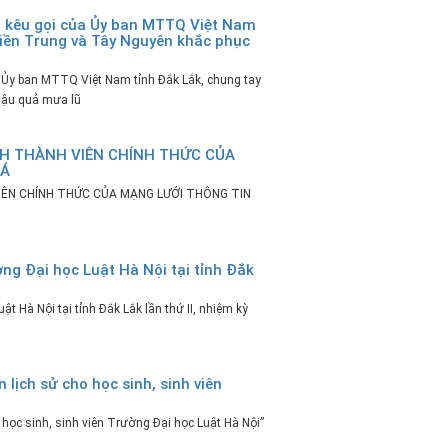
i kêu gọi của Ủy ban MTTQ Việt Nam
miền Trung và Tây Nguyên khắc phục
 Ủy ban MTTQ Việt Nam tỉnh Đắk Lắk, chung tay
hậu quả mưa lũ
H THÀNH VIÊN CHÍNH THỨC CỦA
 Á
ÊN CHÍNH THỨC CỦA MẠNG LƯỚI THÔNG TIN
ng Đại học Luật Hà Nội tại tỉnh Đắk
 Hà Nội tại tỉnh Đắk Lắk lần thứ II, nhiệm kỳ
 lịch sử cho học sinh, sinh viên
 học sinh, sinh viên Trường Đại học Luật Hà Nội”