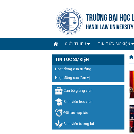
TRƯỜNG ĐẠI HỌC 
HANOI LAW UNIVERSITY
GIỚI THIỆU
TIN TỨC SỰ KIỆN
TIN TỨC SỰ KIỆN
Hoạt động của trường
Hoạt động các đơn vị
Cán bộ giảng viên
Sinh viên học viên
Đối tác hợp tác
Sinh viên tương lai