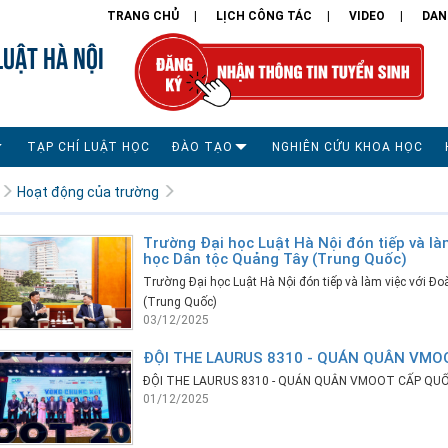
TRANG CHỦ
LỊCH CÔNG TÁC
VIDEO
DAN
LUẬT HÀ NỘI
TẠP CHÍ LUẬT HỌC
ĐÀO TẠO
NGHIÊN CỨU KHOA HỌC
Hoạt động của trường
Trường Đại học Luật Hà Nội đón tiếp và là
học Dân tộc Quảng Tây (Trung Quốc)
Trường Đại học Luật Hà Nội đón tiếp và làm việc với Đ
(Trung Quốc)
03/12/2025
ĐỘI THE LAURUS 8310 - QUÁN QUÂN VMO
ĐỘI THE LAURUS 8310 - QUÁN QUÂN VMOOT CẤP QUỐ
01/12/2025