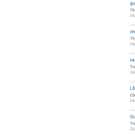
gi
Th
24
ch
Th
24
và
Trư
24
LĐ
Cô
24
Qu
Trư
23