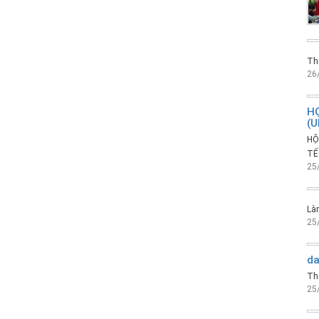
Thú
26
HỌ
(U
HỘ
TẾ
25
Làm
25
da
Th
25