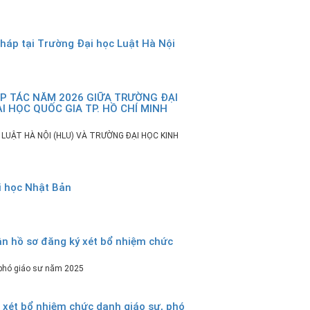
háp tại Trường Đại học Luật Hà Nội
ỢP TÁC NĂM 2026 GIỮA TRƯỜNG ĐẠI
ẠI HỌC QUỐC GIA TP. HỒ CHÍ MINH
LUẬT HÀ NỘI (HLU) VÀ TRƯỜNG ĐẠI HỌC KINH
i học Nhật Bản
 hồ sơ đăng ký xét bổ nhiệm chức
phó giáo sư năm 2025
xét bổ nhiệm chức danh giáo sư, phó