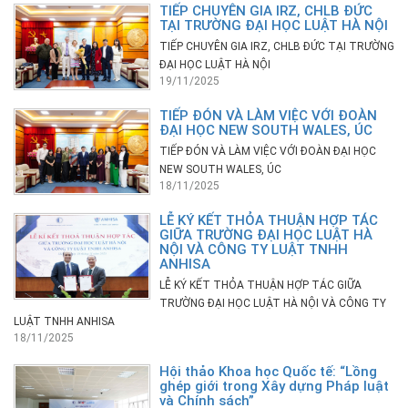
TIẾP CHUYÊN GIA IRZ, CHLB ĐỨC
TẠI TRƯỜNG ĐẠI HỌC LUẬT HÀ NỘI
TIẾP CHUYÊN GIA IRZ, CHLB ĐỨC TẠI TRƯỜNG
ĐẠI HỌC LUẬT HÀ NỘI
19/11/2025
TIẾP ĐÓN VÀ LÀM VIỆC VỚI ĐOÀN
ĐẠI HỌC NEW SOUTH WALES, ÚC
TIẾP ĐÓN VÀ LÀM VIỆC VỚI ĐOÀN ĐẠI HỌC
NEW SOUTH WALES, ÚC
18/11/2025
LỄ KÝ KẾT THỎA THUẬN HỢP TÁC
GIỮA TRƯỜNG ĐẠI HỌC LUẬT HÀ
NỘI VÀ CÔNG TY LUẬT TNHH
ANHISA
LỄ KÝ KẾT THỎA THUẬN HỢP TÁC GIỮA
TRƯỜNG ĐẠI HỌC LUẬT HÀ NỘI VÀ CÔNG TY
LUẬT TNHH ANHISA
18/11/2025
Hội thảo Khoa học Quốc tế: “Lồng
ghép giới trong Xây dựng Pháp luật
và Chính sách”