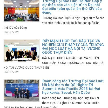
Trường Đại học Luật Hà Nội: Góp ý
dự thảo các văn kiện trình Đại hội
đại biểu toàn quốc lần thứ XIV của
Đảng
Trường Đại học Luật Hà Nội: Góp ý dự thảo các
văn kiện trình Đại hội đại biểu toàn quốc lần
thứ XIV của Đảng
06/11/2025
ĐẨY MẠNH HỢP TÁC ĐÀO TẠO VÀ
NGHIÊN CỨU PHÁP LÝ CỦA TRƯỜNG
ĐẠI HỌC LUẬT HÀ NỘI TẠI VƯƠNG
QUỐC THỤY ĐIỂN
ĐẨY MẠNH HỢP TÁC ĐÀO TẠO VÀ NGHIÊN
CỨU PHÁP LÝ CỦA TRƯỜNG ĐẠI HỌC LUẬT HÀ
NỘI TẠI VƯƠNG QUỐC THỤY ĐIỂN
06/11/2025
Đoàn công tác Trường Đại học Luật
Hà Nội tham dự QS Higher Ed
Summit: Asia Pacific 2025 tại Đại
học Korea, Seoul, Hàn Quốc
Đoàn công tác Trường Đại học Luật Hà Nội
tham dự QS Higher Ed Summit: Asia Pacific
2025 tại Đại học Korea, Seoul, Hàn Quốc