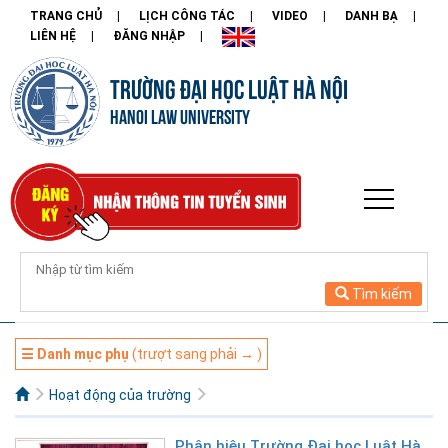
TRANG CHỦ
LỊCH CÔNG TÁC
VIDEO
DANH BẠ
LIÊN HỆ
ĐĂNG NHẬP
TRƯỜNG ĐẠI HỌC LUẬT HÀ NỘI
HANOI LAW UNIVERSITY
Tìm kiếm
☰ Danh mục phụ
(trượt sang phải → )
Hoạt động của trường
Phân hiệu Trường Đại học Luật Hà