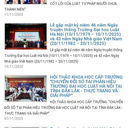
CỐT LÕI CỦA LUẬT TƯ PHÁP NGƯỜI CHƯA
THÀNH NIÊN”
11/11/2025
Lễ gặp mặt kỷ niệm 46 năm Ngày
truyền thống Trường Đại học Luật
Hà Nội (10/11/1979 – 10/11/2025)
và 43 năm Ngày Nhà giáo Việt Nam
(20/11/1982 – 20/11/2025)
Lễ gặp mặt kỷ niệm 46 năm Ngày truyền thống
Trường Đại học Luật Hà Nội (10/11/1979 – 10/11/2025) và 43 năm Ngày
Nhà giáo Việt Nam (20/11/1982 – 20/11/2025)
10/11/2025
HỘI THẢO KHOA HỌC CẤP TRƯỜNG:
"CHUYỂN ĐỔI SỐ TẠI PHÂN HIỆU
TRƯỜNG ĐẠI HỌC LUẬT HÀ NỘI TẠI
TỈNH ĐẮK LẮK - THỰC TRẠNG VÀ
GIẢI PHÁP"
HỘI THẢO KHOA HỌC CẤP TRƯỜNG: "CHUYỂN
ĐỔI SỐ TẠI PHÂN HIỆU TRƯỜNG ĐẠI HỌC LUẬT HÀ NỘI TẠI TỈNH ĐẮK LẮK -
THỰC TRẠNG VÀ GIẢI PHÁP"
07/11/2025