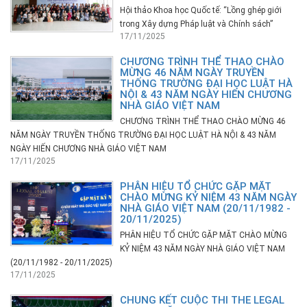
Hội thảo Khoa học Quốc tế: “Lồng ghép giới
trong Xây dựng Pháp luật và Chính sách”
17/11/2025
CHƯƠNG TRÌNH THỂ THAO CHÀO
MỪNG 46 NĂM NGÀY TRUYỀN
THỐNG TRƯỜNG ĐẠI HỌC LUẬT HÀ
NỘI & 43 NĂM NGÀY HIẾN CHƯƠNG
NHÀ GIÁO VIỆT NAM
CHƯƠNG TRÌNH THỂ THAO CHÀO MỪNG 46
NĂM NGÀY TRUYỀN THỐNG TRƯỜNG ĐẠI HỌC LUẬT HÀ NỘI & 43 NĂM
NGÀY HIẾN CHƯƠNG NHÀ GIÁO VIỆT NAM
17/11/2025
PHÂN HIỆU TỔ CHỨC GẶP MẶT
CHÀO MỪNG KỶ NIỆM 43 NĂM NGÀY
NHÀ GIÁO VIỆT NAM (20/11/1982 -
20/11/2025)
PHÂN HIỆU TỔ CHỨC GẶP MẶT CHÀO MỪNG
KỶ NIỆM 43 NĂM NGÀY NHÀ GIÁO VIỆT NAM
(20/11/1982 - 20/11/2025)
17/11/2025
CHUNG KẾT CUỘC THI THE LEGAL