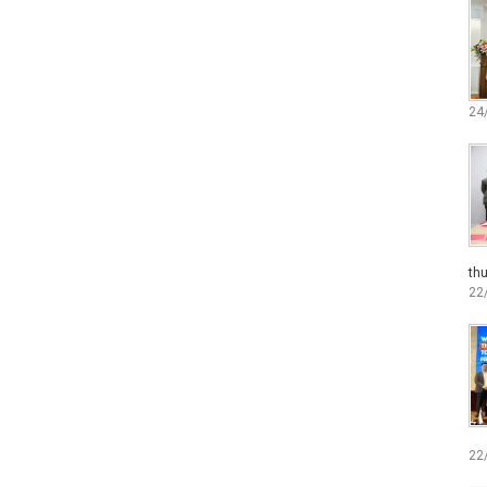
24
thu
22
22