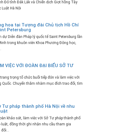
nh Đỏ tỉnh Đắk Lắk và Chiến dịch Giọt hồng Tây
 Luật Hà Nội
 hoa tại Tượng đài Chủ tịch Hồ Chí
int Petersburg
dự Diễn đàn Pháp lý quốc tế Saint Petersburg lần
 Minh trong khuôn viên Khoa Phương Đông học,
.
M VIỆC VỚI ĐOÀN ĐẠI BIỂU SỞ TƯ
ang trọng tổ chức buổi tiếp đón và làm việc với
g Quốc. Chuyến thăm nhằm mục đích trao đổi, tìm
ở Tư pháp thành phố Hà Nội về nhu
luật
àn khảo sát, làm việc với Sở Tư pháp thành phố
 luật, đồng thời ghi nhận nhu cầu tham gia
đối...