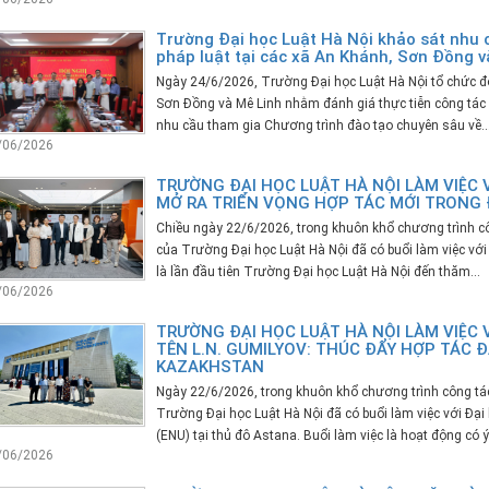
Trường Đại học Luật Hà Nội khảo sát nhu 
pháp luật tại các xã An Khánh, Sơn Đồng v
Ngày 24/6/2026, Trường Đại học Luật Hà Nội tổ chức đo
Sơn Đồng và Mê Linh nhằm đánh giá thực tiễn công tác 
nhu cầu tham gia Chương trình đào tạo chuyên sâu về..
/06/2026
TRƯỜNG ĐẠI HỌC LUẬT HÀ NỘI LÀM VIỆC 
MỞ RA TRIỂN VỌNG HỢP TÁC MỚI TRONG 
Chiều ngày 22/6/2026, trong khuôn khổ chương trình c
của Trường Đại học Luật Hà Nội đã có buổi làm việc với
là lần đầu tiên Trường Đại học Luật Hà Nội đến thăm...
/06/2026
TRƯỜNG ĐẠI HỌC LUẬT HÀ NỘI LÀM VIỆC 
TÊN L.N. GUMILYOV: THÚC ĐẨY HỢP TÁC Đ
KAZAKHSTAN
Ngày 22/6/2026, trong khuôn khổ chương trình công tá
Trường Đại học Luật Hà Nội đã có buổi làm việc với Đại
(ENU) tại thủ đô Astana. Buổi làm việc là hoạt động có ý.
/06/2026