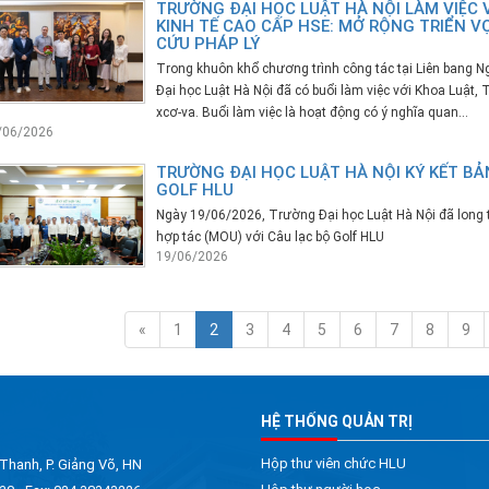
TRƯỜNG ĐẠI HỌC LUẬT HÀ NỘI LÀM VIỆC 
KINH TẾ CAO CẤP HSE: MỞ RỘNG TRIỂN 
CỨU PHÁP LÝ
Trong khuôn khổ chương trình công tác tại Liên bang 
Đại học Luật Hà Nội đã có buổi làm việc với Khoa Luật, 
xcơ-va. Buổi làm việc là hoạt động có ý nghĩa quan...
/06/2026
TRƯỜNG ĐẠI HỌC LUẬT HÀ NỘI KÝ KẾT BẢ
GOLF HLU
Ngày 19/06/2026, Trường Đại học Luật Hà Nội đã long t
hợp tác (MOU) với Câu lạc bộ Golf HLU
19/06/2026
«
1
2
3
4
5
6
7
8
9
HỆ THỐNG QUẢN TRỊ
Hộp thư viên chức HLU
 Thanh, P. Giảng Võ, HN