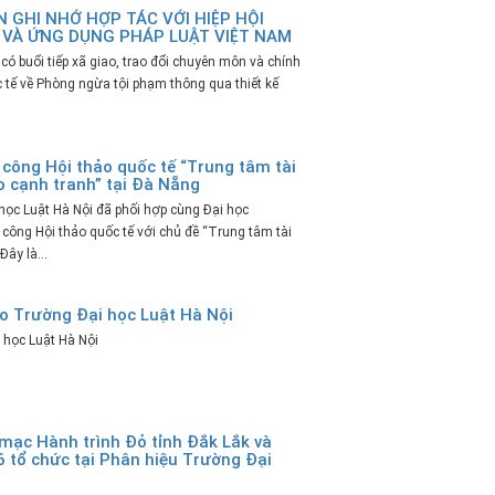
 GHI NHỚ HỢP TÁC VỚI HIỆP HỘI
 VÀ ỨNG DỤNG PHÁP LUẬT VIỆT NAM
 buổi tiếp xã giao, trao đổi chuyên môn và chính
c tế về Phòng ngừa tội phạm thông qua thiết kế
công Hội thảo quốc tế “Trung tâm tài
o cạnh tranh” tại Đà Nẵng
ọc Luật Hà Nội đã phối hợp cùng Đại học
công Hội thảo quốc tế với chủ đề “Trung tâm tài
ây là...
o Trường Đại học Luật Hà Nội
 học Luật Hà Nội
 mạc Hành trình Đỏ tỉnh Đắk Lắk và
 tổ chức tại Phân hiệu Trường Đại