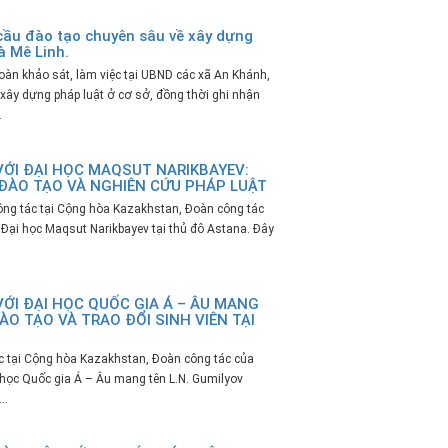
cầu đào tạo chuyên sâu về xây dựng
à Mê Linh.
àn khảo sát, làm việc tại UBND các xã An Khánh,
xây dựng pháp luật ở cơ sở, đồng thời ghi nhận
.
VỚI ĐẠI HỌC MAQSUT NARIKBAYEV:
ĐÀO TẠO VÀ NGHIÊN CỨU PHÁP LUẬT
ông tác tại Cộng hòa Kazakhstan, Đoàn công tác
 Đại học Maqsut Narikbayev tại thủ đô Astana. Đây
VỚI ĐẠI HỌC QUỐC GIA Á – ÂU MANG
ÀO TẠO VÀ TRAO ĐỔI SINH VIÊN TẠI
c tại Cộng hòa Kazakhstan, Đoàn công tác của
 học Quốc gia Á – Âu mang tên L.N. Gumilyov
..