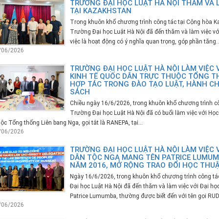
TRƯỜNG ĐẠI HỌC LUẬT HÀ NỘI THĂM VÀ L
TẠI KAZAKHSTAN
Trong khuôn khổ chương trình công tác tại Cộng hòa K
Trường Đại học Luật Hà Nội đã đến thăm và làm việc vớ
việc là hoạt động có ý nghĩa quan trọng, góp phần tăng..
/06/2026
TRƯỜNG ĐẠI HỌC LUẬT HÀ NỘI LÀM VIỆC 
KINH TẾ QUỐC DÂN TRỰC THUỘC TỔNG T
HỢP TÁC TRONG ĐÀO TẠO LUẬT, HÀNH CH
SÁCH
Chiều ngày 16/6/2026, trong khuôn khổ chương trình cô
Trường Đại học Luật Hà Nội đã có buổi làm việc với Học
ộc Tổng thống Liên bang Nga, gọi tắt là RANEPA, tại...
/06/2026
TRƯỜNG ĐẠI HỌC LUẬT HÀ NỘI LÀM VIỆC 
DÂN TỘC NGA MANG TÊN PATRICE LUMUMB
NĂM 2016, MỞ RỘNG TRAO ĐỔI HỌC THU
Ngày 16/6/2026, trong khuôn khổ chương trình công tá
Đại học Luật Hà Nội đã đến thăm và làm việc với Đại h
Patrice Lumumba, thường được biết đến với tên gọi RUDN
/06/2026