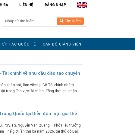
H BẠ
LIÊN HỆ
ĐĂNG NHẬP
Tìm kiếm
HỢP TÁC QUỐC TẾ
CÁN BỘ GIẢNG VIÊN
ộ Tài chính về nhu cầu đào tạo chuyên
àn khảo sát, làm việc tại Bộ Tài chính nhằm
ật trong lĩnh vực tài chính, đồng thời ghi nhận
.
rung Quốc tại Diễn đàn luật gia thế
L), PGS.TS. Nguyễn Văn Quang – Phó Hiệu trưởng
ia Thế giới lần thứ ba năm 2026, tại thủ đô Bắc