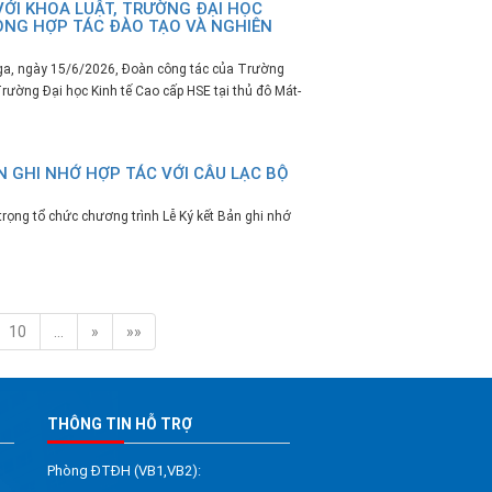
VỚI KHOA LUẬT, TRƯỜNG ĐẠI HỌC
VỌNG HỢP TÁC ĐÀO TẠO VÀ NGHIÊN
Nga, ngày 15/6/2026, Đoàn công tác của Trường
Trường Đại học Kinh tế Cao cấp HSE tại thủ đô Mát-
N GHI NHỚ HỢP TÁC VỚI CÂU LẠC BỘ
rọng tổ chức chương trình Lễ Ký kết Bản ghi nhớ
10
…
»
»»
THÔNG TIN HỖ TRỢ
Phòng ĐTĐH (VB1,VB2):