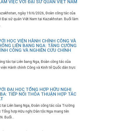
ÀM VIỆC VỚI ĐẠI SỨ QUÁN VIỆT NAM
azakhstan, ngày 19/6/2026, Đoàn công tác của
i Đại sứ quán Việt Nam tại Kazakhstan. Buổi làm
.
VỚI HỌC VIỆN HÀNH CHÍNH CÔNG VÀ
HỐNG LIÊN BANG NGA: TĂNG CƯỜNG
ÍNH CÔNG VÀ NGHIÊN CỨU CHÍNH
ng tác tại Liên bang Nga, Đoàn công tác của
 viện Hành chính Công và Kinh tế Quốc dân trực
VỚI ĐẠI HỌC TỔNG HỢP HỮU NGHỊ
A: TIẾP NỐI THỎA THUẬN HỢP TÁC
ẬT
c tại Liên bang Nga, Đoàn công tác của Trường
ọc Tổng hợp Hữu nghị Dân tộc Nga mang tên
. Buổi...