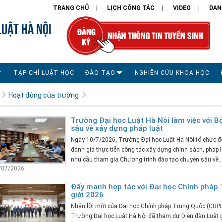
TRANG CHỦ
LỊCH CÔNG TÁC
VIDEO
DAN
LUẬT HÀ NỘI
TẠP CHÍ LUẬT HỌC
ĐÀO TẠO
NGHIÊN CỨU KHOA HỌC
Hoạt động của trường
Trường Đại học Luật Hà Nội làm việc với B
sâu về xây dựng pháp luật
Ngày 10/7/2026, Trường Đại học Luật Hà Nội tổ chức đo
đánh giá thực tiễn công tác xây dựng chính sách, pháp lu
nhu cầu tham gia Chương trình đào tạo chuyên sâu về..
/07/2026
Đẩy mạnh hợp tác với Đại học Chính pháp T
giới 2026
Nhận lời mời của Đại học Chính pháp Trung Quốc (CUP
Trường Đại học Luật Hà Nội đã tham dự Diễn đàn Luật g