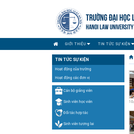
TRƯỜNG ĐẠI HỌC 
HANOI LAW UNIVERSITY
GIỚI THIỆU
TIN TỨC SỰ KIỆN
TIN TỨC SỰ KIỆN
Hoạt động của trường
Hoạt động các đơn vị
Cán bộ giảng viên
Sinh viên học viên
10
Đối tác hợp tác
Sinh viên tương lai