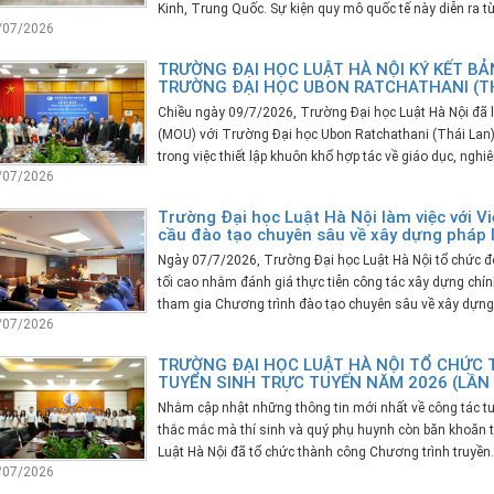
Kinh, Trung Quốc. Sự kiện quy mô quốc tế này diễn ra từ.
/07/2026
TRƯỜNG ĐẠI HỌC LUẬT HÀ NỘI KÝ KẾT BẢ
TRƯỜNG ĐẠI HỌC UBON RATCHATHANI (TH
Chiều ngày 09/7/2026, Trường Đại học Luật Hà Nội đã lo
(MOU) với Trường Đại học Ubon Ratchathani (Thái Lan)
trong việc thiết lập khuôn khổ hợp tác về giáo dục, nghiên
/07/2026
Trường Đại học Luật Hà Nội làm việc với Vi
cầu đào tạo chuyên sâu về xây dựng pháp 
Ngày 07/7/2026, Trường Đại học Luật Hà Nội tổ chức đo
tối cao nhằm đánh giá thực tiễn công tác xây dựng chín
tham gia Chương trình đào tạo chuyên sâu về xây dựng.
/07/2026
TRƯỜNG ĐẠI HỌC LUẬT HÀ NỘI TỔ CHỨC
TUYỂN SINH TRỰC TUYẾN NĂM 2026 (LẦN 
Nhằm cập nhật những thông tin mới nhất về công tác t
thắc mắc mà thí sinh và quý phụ huynh còn băn khoăn t
Luật Hà Nội đã tổ chức thành công Chương trình truyền..
/07/2026