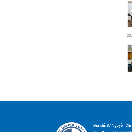
22
Địa chỉ: 87 Nguyễn Chí