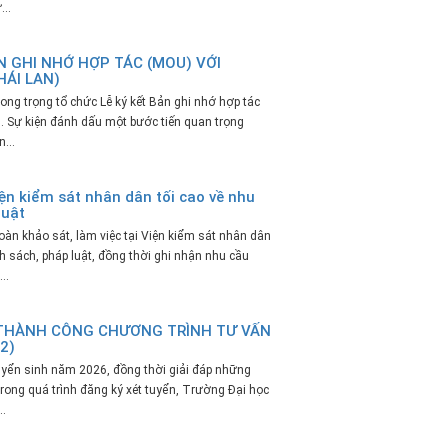
..
N GHI NHỚ HỢP TÁC (MOU) VỚI
ÁI LAN)
ng trọng tổ chức Lễ ký kết Bản ghi nhớ hợp tác
. Sự kiện đánh dấu một bước tiến quan trọng
...
ện kiểm sát nhân dân tối cao về nhu
luật
àn khảo sát, làm việc tại Viện kiểm sát nhân dân
h sách, pháp luật, đồng thời ghi nhận nhu cầu
..
 THÀNH CÔNG CHƯƠNG TRÌNH TƯ VẤN
2)
uyển sinh năm 2026, đồng thời giải đáp những
rong quá trình đăng ký xét tuyển, Trường Đại học
.