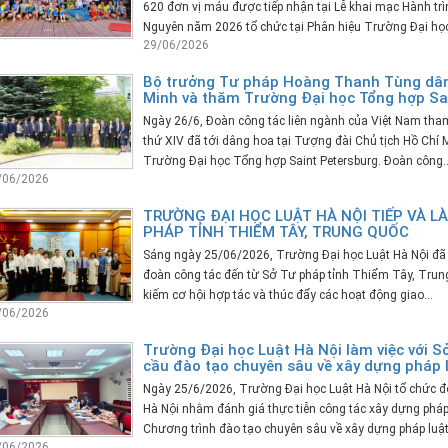
620 đơn vị máu được tiếp nhận tại Lễ khai mạc Hành trì
Nguyên năm 2026 tổ chức tại Phân hiệu Trường Đại học
29/06/2026
Bộ trưởng Tư pháp Hoàng Thanh Tùng dâng
Minh và thăm Trường Đại học Tổng hợp Sa
Ngày 26/6, Đoàn công tác liên ngành của Việt Nam tham 
thứ XIV đã tới dâng hoa tại Tượng đài Chủ tịch Hồ Chí
Trường Đại học Tổng hợp Saint Petersburg. Đoàn công..
/06/2026
TRƯỜNG ĐẠI HỌC LUẬT HÀ NỘI TIẾP VÀ LÀ
PHÁP TỈNH THIỂM TÂY, TRUNG QUỐC
Sáng ngày 25/06/2026, Trường Đại học Luật Hà Nội đã tr
đoàn công tác đến từ Sở Tư pháp tỉnh Thiểm Tây, Trun
kiếm cơ hội hợp tác và thúc đẩy các hoạt động giao...
/06/2026
Trường Đại học Luật Hà Nội làm việc với S
cầu đào tạo chuyên sâu về xây dựng pháp 
Ngày 25/6/2026, Trường Đại học Luật Hà Nội tổ chức đo
Hà Nội nhằm đánh giá thực tiễn công tác xây dựng pháp
Chương trình đào tạo chuyên sâu về xây dựng pháp luật 
/06/2026