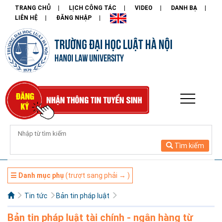
TRANG CHỦ
LỊCH CÔNG TÁC
VIDEO
DANH BẠ
LIÊN HỆ
ĐĂNG NHẬP
TRƯỜNG ĐẠI HỌC LUẬT HÀ NỘI
HANOI LAW UNIVERSITY
Tìm kiếm
☰ Danh mục phụ
(trượt sang phải → )
Tin tức
Bản tin pháp luật
Bản tin pháp luật tài chính - ngân hàng từ