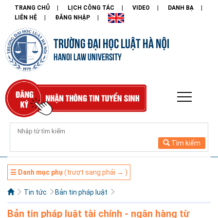
TRANG CHỦ
LỊCH CÔNG TÁC
VIDEO
DANH BẠ
LIÊN HỆ
ĐĂNG NHẬP
TRƯỜNG ĐẠI HỌC LUẬT HÀ NỘI
HANOI LAW UNIVERSITY
Tìm kiếm
☰ Danh mục phụ
(trượt sang phải → )
Tin tức
Bản tin pháp luật
Bản tin pháp luật tài chính - ngân hàng từ