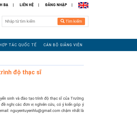
H BẠ
LIÊN HỆ
ĐĂNG NHẬP
Tìm kiếm
HỢP TÁC QUỐC TẾ
CÁN BỘ GIẢNG VIÊN
trình độ thạc sĩ
uyển sinh và đào tạo trình độ thạc sĩ của Trường
 đề nghị các đơn vị nghiên cứu, có ý kiến góp ý
 email: nguyentuyenhlu@gmail.com chậm nhất là