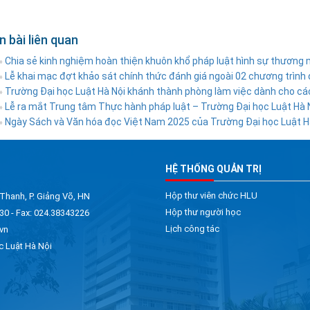
n bài liên quan
Chia sẻ kinh nghiệm hoàn thiện khuôn khổ pháp luật hình sự thương 
»
Lễ khai mạc đợt khảo sát chính thức đánh giá ngoài 02 chương trình đà
»
Trường Đại học Luật Hà Nội khánh thành phòng làm việc dành cho cá
»
Lễ ra mắt Trung tâm Thực hành pháp luật – Trường Đại học Luật Hà 
»
Ngày Sách và Văn hóa đọc Việt Nam 2025 của Trường Đại học Luật H
»
HỆ THỐNG QUẢN TRỊ
Hộp thư viên chức HLU
 Thanh, P. Giảng Võ, HN
Hộp thư người học
30 - Fax: 024.38343226
Lịch công tác
vn
c Luật Hà Nội