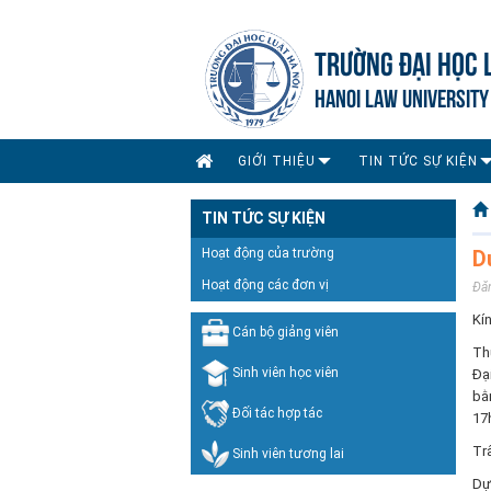
TRƯỜNG ĐẠI HỌC 
HANOI LAW UNIVERSITY
GIỚI THIỆU
TIN TỨC SỰ KIỆN
TIN TỨC SỰ KIỆN
Hoạt động của trường
D
Hoạt động các đơn vị
Đă
Kí
Cán bộ giảng viên
Thự
Sinh viên học viên
Đạ
bằ
Đối tác hợp tác
17
Tr
Sinh viên tương lai
Dự