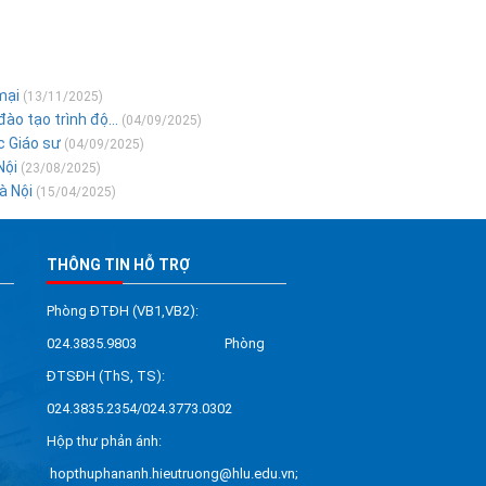
mại
(13/11/2025)
o tạo trình độ...
(04/09/2025)
c Giáo sư
(04/09/2025)
Nội
(23/08/2025)
à Nội
(15/04/2025)
THÔNG TIN HỖ TRỢ
Phòng ĐTĐH (VB1,VB2):
024.3835.9803 Phòng
ĐTSĐH (ThS, TS):
024.3835.2354/024.3773.0302
Hộp thư phản ánh:
hopthuphananh.hieutruong@hlu.edu.vn;