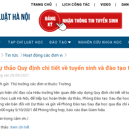
TRANG CHỦ
LỊCH CÔNG TÁC
VIDEO
DAN
LUẬT HÀ NỘI
TẠP CHÍ LUẬT HỌC
ĐÀO TẠO
NGHIÊN CỨU KHOA HỌC
Tin tức
Hoạt động các đơn vị
ự thảo Quy định chi tiết về tuyển sinh và đào tạo 
ng vào 29/09/2021
nh gửi: Thủ trưởng các đơn vị thuộc Trường
c hiện chỉ đạo của Hiệu trưởng liên quan đến xây dựng Quy định chi tiết về t
i học Luật Hà Nội, để tiếp tục hoàn thiện dự thảo, Phòng Đào tạo Sau đại học
ng văn bản đối với Dự thảo và gửi về Phòng Đào tạo Sau đại học qua địa chỉ
h00 ngày 5/10/2021 để Phòng tổng hợp, báo cáo Ban Giám hiệu.
ân trọng cảm ơn./.
 thảo:
Xem chi tiết