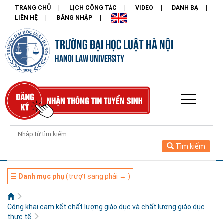
TRANG CHỦ
LỊCH CÔNG TÁC
VIDEO
DANH BẠ
LIÊN HỆ
ĐĂNG NHẬP
TRƯỜNG ĐẠI HỌC LUẬT HÀ NỘI
HANOI LAW UNIVERSITY
Tìm kiếm
☰ Danh mục phụ
(trượt sang phải → )
Công khai cam kết chất lượng giáo dục và chất lượng giáo dục
thực tế