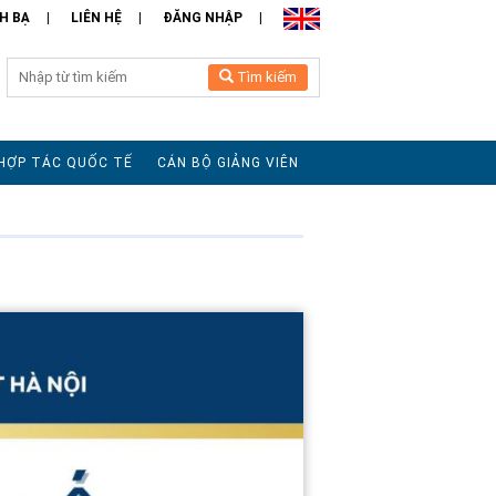
H BẠ
LIÊN HỆ
ĐĂNG NHẬP
Tìm kiếm
HỢP TÁC QUỐC TẾ
CÁN BỘ GIẢNG VIÊN