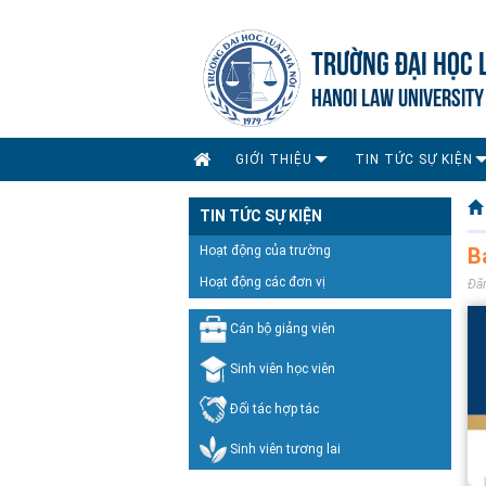
TRƯỜNG ĐẠI HỌC 
HANOI LAW UNIVERSITY
GIỚI THIỆU
TIN TỨC SỰ KIỆN
TIN TỨC SỰ KIỆN
Hoạt động của trường
B
Hoạt động các đơn vị
Đă
Cán bộ giảng viên
Sinh viên học viên
Đối tác hợp tác
Sinh viên tương lai