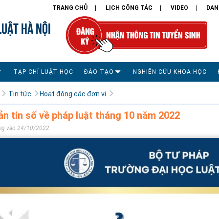
TRANG CHỦ
LỊCH CÔNG TÁC
VIDEO
DAN
LUẬT HÀ NỘI
TẠP CHÍ LUẬT HỌC
ĐÀO TẠO
NGHIÊN CỨU KHOA HỌC
Tin tức
Hoạt động các đơn vị
ản tin số về pháp luật tháng 10 năm 2022
ng vào 24/10/2022