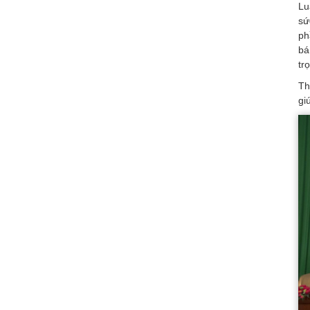
Lu
sứ
ph
bá
tr
Th
gi