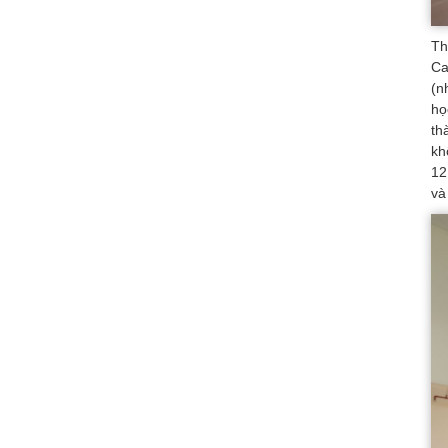
Th
Ca
(n
họ
th
kh
12
và