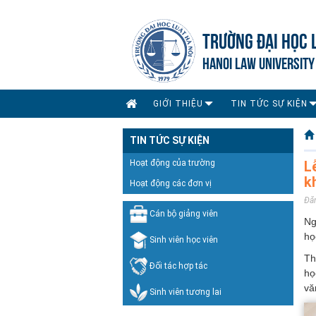
TRƯỜNG ĐẠI HỌC 
HANOI LAW UNIVERSITY
GIỚI THIỆU
TIN TỨC SỰ KIỆN
TIN TỨC SỰ KIỆN
Hoạt động của trường
L
k
Hoạt động các đơn vị
Đă
Cán bộ giảng viên
Ng
họ
Sinh viên học viên
Th
Đối tác hợp tác
họ
vă
Sinh viên tương lai