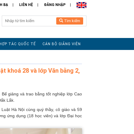
H BẠ
LIÊN HỆ
ĐĂNG NHẬP
Tìm kiếm
HỢP TÁC QUỐC TẾ
CÁN BỘ GIẢNG VIÊN
ật khoá 28 và lớp Văn bằng 2,
 Bế giảng và trao bằng tốt nghiệp lớp Cao
Đắk Lắk.
Luật Hà Nội cùng quý thầy, cô giáo và 59
ớng ứng dụng (18 học viên) và lớp Đại học