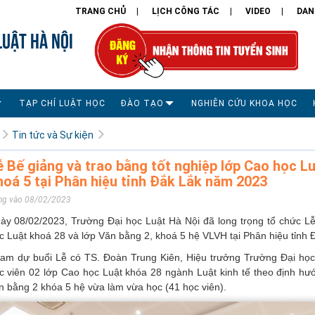
TRANG CHỦ
LỊCH CÔNG TÁC
VIDEO
DAN
LUẬT HÀ NỘI
TẠP CHÍ LUẬT HỌC
ĐÀO TẠO
NGHIÊN CỨU KHOA HỌC
Tin tức và Sự kiện
ễ Bế giảng và trao bằng tốt nghiệp lớp Cao học Lu
hoá 5 tại Phân hiệu tỉnh Đắk Lắk năm 2023
ng vào 08/02/2023
ày 08/02/2023, Trường Đại học Luật Hà Nội đã long trọng tổ chức Lễ
c Luật khoá 28 và lớp Văn bằng 2, khoá 5 hệ VLVH tại Phân hiệu tỉnh 
am dự buổi Lễ có TS. Đoàn Trung Kiên, Hiệu trưởng Trường Đại học 
c viên 02 lớp Cao học Luật khóa 28 ngành Luật kinh tế theo định hư
n bằng 2 khóa 5 hệ vừa làm vừa học (41 học viên).