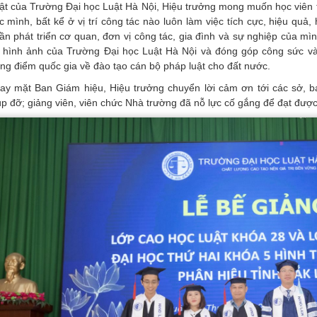
ật của Trường Đại học Luật Hà Nội, Hiệu trưởng mong muốn học viên t
c mình, bất kể ở vị trí công tác nào luôn làm việc tích cực, hiệu quả
ần phát triển cơ quan, đơn vị công tác, gia đình và sự nghiệp của m
 hình ảnh của Trường Đại học Luật Hà Nội và đóng góp công sức và
ọng điểm quốc gia về đào tạo cán bộ pháp luật cho đất nước.
ay mặt Ban Giám hiệu, Hiệu trưởng chuyển lời cảm ơn tới các sở, b
úp đỡ; giảng viên, viên chức Nhà trường đã nỗ lực cố gắng để đạt đượ