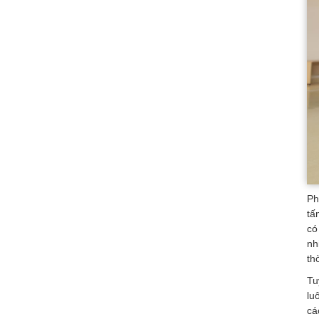
Ph
tấ
có
nh
th
Tu
lu
cá