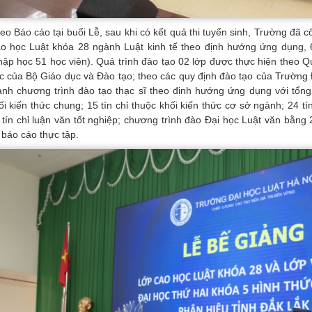
eo Báo cáo tại buổi Lễ, sau khi có kết quả thi tuyển sinh, Trường đã cô
o học Luật khóa 28 ngành Luật kinh tế theo định hướng ứng dụng, 6
hập học 51 học viên). Quá trình đào tạo 02 lớp được thực hiện theo Quy
c của Bộ Giáo dục và Đào tạo; theo các quy định đào tạo của Trường 
ành chương trình đào tạo thạc sĩ theo định hướng ứng dụng với tổng s
ối kiến thức chung; 15 tín chỉ thuộc khối kiến thức cơ sở ngành; 24 t
 tín chỉ luận văn tốt nghiệp; chương trình đào Đại học Luật văn bằng 
 báo cáo thực tập.