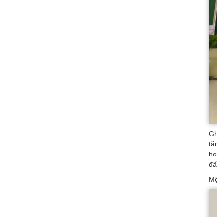
Gh
tặ
họ
đấ
Mộ