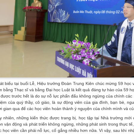
át biểu tại buổi Lễ, Hiệu trưởng Đoàn Trung Kiên chúc mừng 59 học 
m bằng Thạc sĩ và bằng Đại học Luật là kết quả đáng tự hào của 59 h
 được trước hết là do sự nỗ lực phấn đấu không ngừng của chính các họ
iệm của quý thầy, cô giáo, là sự động viên của gia đình, bạn bè, ngườ
ời gian qua để các học viên hoàn thành ý nguyện của chính mình và của
y nhiên, những kiến thức được trang bị, học tập tại Nhà trường mới 
ôn vận động và phát triển không ngừng, những phát sinh trong thực tế,
c học viên cần phải nỗ lực, cố gắng nhiều hơn nữa. Vì vậy, sau khi 