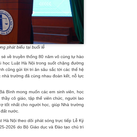
g phát biểu tại buổi lễ
 sẻ về truyền thống 80 năm vô cùng tự hào
i học Luật Hà Nội trong suốt chặng đường
cũng gửi lời tri ân sâu sắc tới các thế hệ
c nhà trường đã cùng nhau đoàn kết, nỗ lực
Bá Bình mong muốn các em sinh viên, học
c thầy cô giáo, tập thể viên chức, người lao
rợ tốt nhất cho người học, giúp Nhà trường
 đất nước.
t Hà Nội theo dõi phát sóng trực tiếp Lễ Kỷ
25-2026 do Bộ Giáo dục và Đào tạo chủ trì