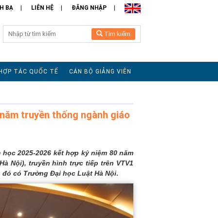
H BẠ
LIÊN HỆ
ĐĂNG NHẬP
Tìm kiếm
HỢP TÁC QUỐC TẾ
CÁN BỘ GIẢNG VIÊN
 năm truyền thống ngành giáo
m học 2025-2026 kết hợp kỷ niệm 80 năm
à Nội), truyền hình trực tiếp trên VTV1
ng đó có Trường Đại học Luật Hà Nội
.