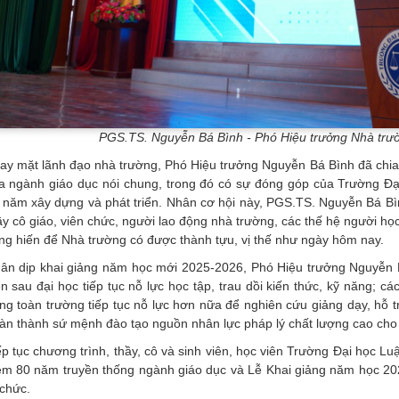
PGS.TS. Nguyễn Bá Bình - Phó Hiệu trưởng Nhà trườn
ay mặt lãnh đạo nhà trường, Phó Hiệu trưởng Nguyễn Bá Bình đã chia
a ngành giáo dục nói chung, trong đó có sự đóng góp của Trường Đạ
 năm xây dựng và phát triển. Nhân cơ hội này, PGS.TS. Nguyễn Bá Bình 
ầy cô giáo, viên chức, người lao động nhà trường, các thế hệ người họ
ng hiến để Nhà trường có được thành tựu, vị thế như ngày hôm nay.
ân dịp khai giảng năm học mới 2025-2026, Phó Hiệu trưởng Nguyễn 
ên sau đại học tiếp tục nỗ lực học tập, trau dồi kiến thức, kỹ năng; cá
ng toàn trường tiếp tục nỗ lực hơn nữa để nghiên cứu giảng dạy, hỗ t
àn thành sứ mệnh đào tạo nguồn nhân lực pháp lý chất lượng cao cho
ếp tục chương trình, thầy, cô và sinh viên, học viên Trường Đại học Luậ
ệm 80 năm truyền thống ngành giáo dục và Lễ Khai giảng năm học 20
 chức.