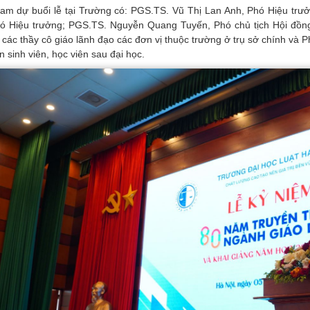
am dự buổi lễ tại Trường có: PGS.TS. Vũ Thị Lan Anh, Phó Hiệu trư
ó Hiệu trưởng; PGS.TS. Nguyễn Quang Tuyến, Phó chủ tịch Hội đồng
, các thầy cô giáo lãnh đạo các đơn vị thuộc trường ở trụ sở chính và
n sinh viên, học viên sau đại học.