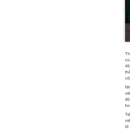
Th
củ
46
th
cố
Nh
vi
độ
ho
Ti
ni
tổ