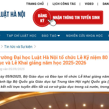
TRANG CHỦ
LỊCH CÔNG TÁC
VIDEO
DAN
LUẬT HÀ NỘI
TẠP CHÍ LUẬT HỌC
ĐÀO TẠO
NGHIÊN CỨU KHOA HỌC
Tin tức và Sự kiện
rường Đại học Luật Hà Nội tổ chức Lễ Kỷ niệm 80
ục và Lễ Khai giảng năm học 2025-2026
ng vào 05/09/2025
ày 05/9/2025, Bộ Giáo dục và Đào tạo tổ chức Lễ khai giảng nă
ành lập Bộ Quốc gia Giáo dục tại Trung tâm Hội nghị Quốc gia (H
 kết nối trực tuyến đến tất cả cơ sở giáo dục trong cả nước, tro