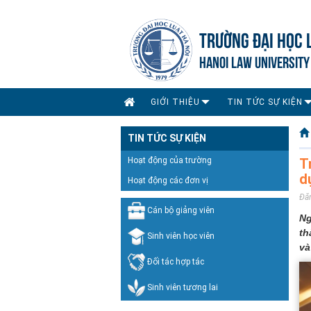
TRƯỜNG ĐẠI HỌC 
HANOI LAW UNIVERSITY
GIỚI THIỆU
TIN TỨC SỰ KIỆN
TIN TỨC SỰ KIỆN
Hoạt động của trường
T
d
Hoạt động các đơn vị
Đă
Cán bộ giảng viên
Ng
th
Sinh viên học viên
và
Đối tác hợp tác
Sinh viên tương lai