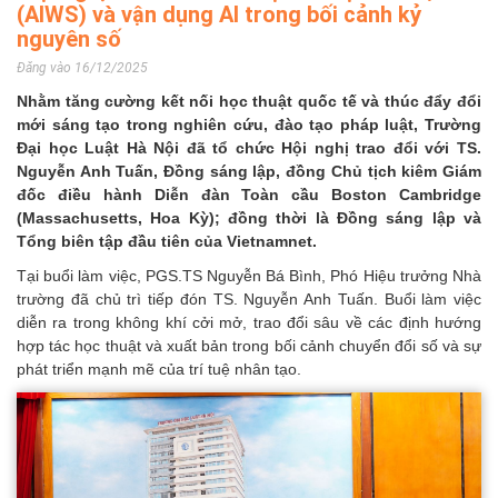
(AIWS) và vận dụng AI trong bối cảnh kỷ
nguyên số
Đăng vào 16/12/2025
Nhằm tăng cường kết nối học thuật quốc tế và thúc đẩy đổi
mới sáng tạo trong nghiên cứu, đào tạo pháp luật, Trường
Đại học Luật Hà Nội đã tổ chức Hội nghị trao đổi với TS.
Nguyễn Anh Tuấn, Đồng sáng lập, đồng Chủ tịch kiêm Giám
đốc điều hành Diễn đàn Toàn cầu Boston Cambridge
(Massachusetts, Hoa Kỳ); đồng thời là Đồng sáng lập và
Tổng biên tập đầu tiên của Vietnamnet.
Tại buổi làm việc, PGS.TS Nguyễn Bá Bình, Phó Hiệu trưởng Nhà
trường đã chủ trì tiếp đón TS. Nguyễn Anh Tuấn. Buổi làm việc
diễn ra trong không khí cởi mở, trao đổi sâu về các định hướng
hợp tác học thuật và xuất bản trong bối cảnh chuyển đổi số và sự
phát triển mạnh mẽ của trí tuệ nhân tạo.