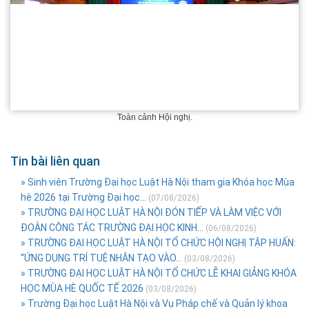
Toàn cảnh Hội nghị.
Tin bài liên quan
» Sinh viên Trường Đại học Luật Hà Nội tham gia Khóa học Mùa
hè 2026 tại Trường Đại học...
(07/08/2026)
» TRƯỜNG ĐẠI HỌC LUẬT HÀ NỘI ĐÓN TIẾP VÀ LÀM VIỆC VỚI
ĐOÀN CÔNG TÁC TRƯỜNG ĐẠI HỌC KINH...
(06/08/2026)
» TRƯỜNG ĐẠI HỌC LUẬT HÀ NỘI TỔ CHỨC HỘI NGHỊ TẬP HUẤN:
“ỨNG DỤNG TRÍ TUỆ NHÂN TẠO VÀO...
(03/08/2026)
» TRƯỜNG ĐẠI HỌC LUẬT HÀ NỘI TỔ CHỨC LỄ KHAI GIẢNG KHÓA
HỌC MÙA HÈ QUỐC TẾ 2026
(03/08/2026)
» Trường Đại học Luật Hà Nội và Vụ Pháp chế và Quản lý khoa