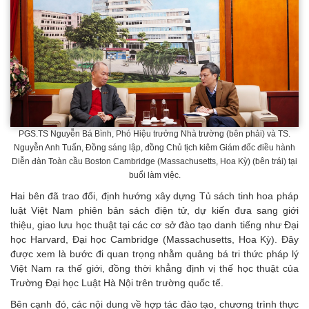
PGS.TS Nguyễn Bá Bình, Phó Hiệu trưởng Nhà trường (bên phải) và TS.
Nguyễn Anh Tuấn, Đồng sáng lập, đồng Chủ tịch kiêm Giám đốc điều hành
Diễn đàn Toàn cầu Boston Cambridge (Massachusetts, Hoa Kỳ) (bên trái) tại
buổi làm việc.
Hai bên đã trao đổi, định hướng xây dựng Tủ sách tinh hoa pháp
luật Việt Nam phiên bản sách điện tử, dự kiến đưa sang giới
thiệu, giao lưu học thuật tại các cơ sở đào tạo danh tiếng như Đại
học Harvard, Đại học Cambridge (Massachusetts, Hoa Kỳ). Đây
được xem là bước đi quan trọng nhằm quảng bá tri thức pháp lý
Việt Nam ra thế giới, đồng thời khẳng định vị thế học thuật của
Trường Đại học Luật Hà Nội trên trường quốc tế.
Bên cạnh đó, các nội dung về hợp tác đào tạo, chương trình thực