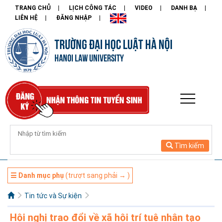
TRANG CHỦ
LỊCH CÔNG TÁC
VIDEO
DANH BẠ
LIÊN HỆ
ĐĂNG NHẬP
TRƯỜNG ĐẠI HỌC LUẬT HÀ NỘI
HANOI LAW UNIVERSITY
Tìm kiếm
☰ Danh mục phụ
(trượt sang phải → )
Tin tức và Sự kiện
Hội nghị trao đổi về xã hội trí tuệ nhân tạo