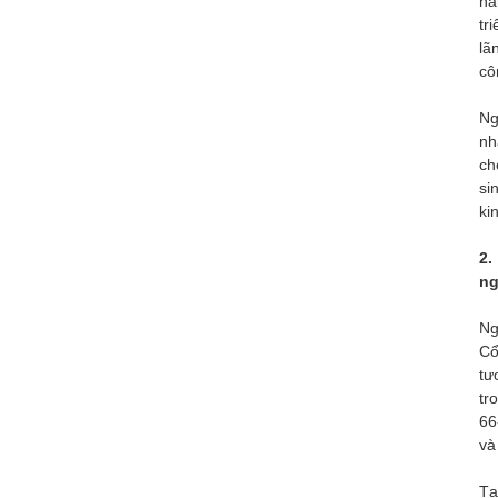
hà
tr
lã
cô
Ng
nh
ch
si
kin
2.
ng
Ng
Cổ
tư
tr
66
và
Tạ