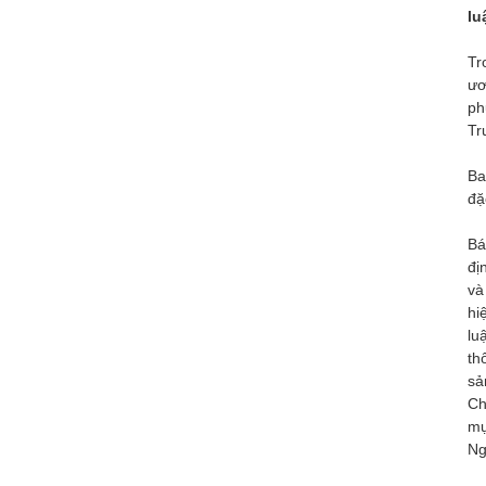
lu
Tr
ươ
ph
Tr
Ba
đặ
Bá
đị
và
hi
lu
th
sả
Ch
mụ
Ng