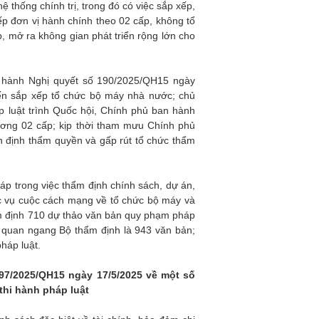
 thống chính trị, trong đó có việc sắp xếp,
xếp đơn vị hành chính theo 02 cấp, không tổ
 mở ra không gian phát triển rộng lớn cho
 hành Nghị quyết số 190/2025/QH15 ngày
đến sắp xếp tổ chức bộ máy nhà nước; chủ
p luật trình Quốc hội, Chính phủ ban hành
hương 02 cấp; kịp thời tham mưu Chính phủ
 định thẩm quyền và gấp rút tổ chức thẩm
p trong việc thẩm định chính sách, dự án,
ục vụ cuộc cách mạng về tổ chức bộ máy và
ẩm định 710 dự thảo văn bản quy phạm pháp
ơ quan ngang Bộ thẩm định là 943 văn bản;
háp luật.
97/2025/QH15 ngày 17/5/2025 về một số
thi hành pháp luật