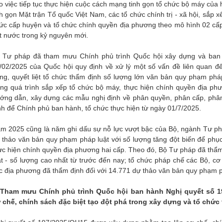
o việc tiếp tục thực hiện cuộc cách mạng tinh gọn tổ chức bộ máy của hệ
nh gọn Mặt trận Tổ quốc Việt Nam, các tổ chức chính trị - xã hội, sắp 
ức cấp huyện và tổ chức chính quyền địa phương theo mô hình 02 cấp,
t nước trong kỷ nguyên mới.
 Tư pháp đã tham mưu Chính phủ trình Quốc hội xây dựng và ban
/02/2025 của Quốc hội quy định về xử lý một số vấn đề liên quan 
ng, quyết liệt tổ chức thẩm định số lượng lớn văn bản quy phạm phá
ong quá trình sắp xếp tổ chức bộ máy, thực hiện chính quyền địa p
ớng dẫn, xây dựng các mẫu nghị định về phân quyền, phân cấp, phân
nh để Chính phủ ban hành, tổ chức thực hiện từ ngày 01/7/2025.
m 2025 cũng là năm ghi dấu sự nỗ lực vượt bậc của Bộ, ngành Tư phá
 thảo văn bản quy phạm pháp luật với số lượng tăng đột biến để ph
ực hiện chính quyền địa phương hai cấp. Theo đó, Bộ Tư pháp đã th
ật - số lượng cao nhất từ trước đến nay; tổ chức pháp chế các Bộ, c
c địa phương đã thẩm định đối với 14.771 dự thảo văn bản quy phạm p
 Tham mưu Chính phủ trình Quốc hội ban hành Nghị quyết số 1
 chế, chính sách đặc biệt tạo đột phá trong xây dựng và tổ chức 