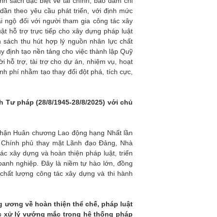
h sách đặc biệt về tài chính, bảo đảm chi
ần theo yêu cầu phát triển, với định mức
ãi ngộ đối với người tham gia công tác xây
ật hỗ trợ trực tiếp cho xây dựng pháp luật
h sách thu hút hợp lý nguồn nhân lực chất
y định tạo nền tảng cho việc thành lập Quỹ
i hỗ trợ, tài trợ cho dự án, nhiệm vụ, hoạt
 phí nhằm tạo thay đổi đột phá, tích cực,
 Tư pháp (28/8/1945-28/8/2025) với chủ
nhận Huân chương Lao động hạng Nhất lần
g Chính phủ thay mặt Lãnh đạo Đảng, Nhà
ác xây dựng và hoàn thiện pháp luật, triển
oanh nghiệp. Đây là niềm tự hào lớn, đồng
 chất lượng công tác xây dựng và thi hành
g ương về hoàn thiện thể chế, pháp luật
ệc xử lý vướng mắc trong hệ thống pháp