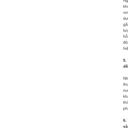
Ng
kh
vư
dự
gắ
lư
hỗ
độ
hi
5.
đề
Nh
th
nư
kh
th
ph
6.
và