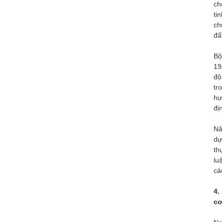
ch
ti
ch
đấ
Bộ
19
độ
tr
hư
đị
Nă
dự
th
lu
cá
4.
cơ