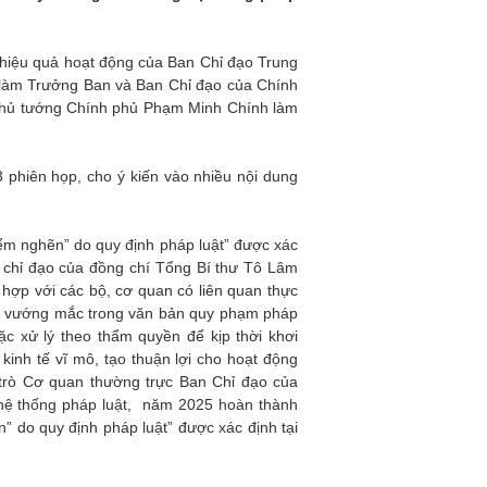
 hiệu quả hoạt động của Ban Chỉ đạo Trung
m làm Trưởng Ban và Ban Chỉ đạo của Chính
í Thủ tướng Chính phủ Phạm Minh Chính làm
 phiên họp, cho ý kiến vào nhiều nội dung
ểm nghẽn” do quy định pháp luật” được xác
o chỉ đạo của đồng chí Tổng Bí thư Tô Lâm
hợp với các bộ, cơ quan có liên quan thực
ăn, vướng mắc trong văn bản quy phạm pháp
ặc xử lý theo thẩm quyền để kịp thời khơi
kinh tế vĩ mô, tạo thuận lợi cho hoạt động
ai trò Cơ quan thường trực Ban Chỉ đạo của
g hệ thống pháp luật, năm 2025 hoàn thành
 do quy định pháp luật” được xác định tại