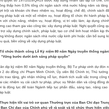
hị quyết số 197/2025/QH15 được xây dựng nhằm tạo lập cơ chế, chín
ông thấp hơn 0,5% tổng chi ngân sách nhà nước hằng năm và tăng d
ợt trội và khoán chi theo nhiệm vụ, hoạt động; chế độ, chính sách đ
ng pháp luật và một số nhiệm vụ, hoạt động tổ chức thi hành pháp lu
n với chức năng, nhiệm vụ, hoạt động, vị trí việc làm; áp dụng chín
ợng cao tham gia vào công tác xây dựng pháp luật. Nghị quyết cũng qu
 trợ xây dựng chính sách, pháp luật, tạo cơ chế linh hoạt nhằm kịp thờ
ng không được ngân sách nhà nước cấp kinh phí hoặc cần bổ sung kinh
ệu quả, bền vững về xây dựng pháp luật.
 Tổ chức thành công Lễ Kỷ niệm 80 năm Ngày truyền thống ngành
 “Vững bước dưới ánh sáng pháp quyền”
ân dịp kỷ niệm 80 năm Ngày truyền thống, Bộ Tư pháp vinh dự đón 
ứ 2 do đồng chí Phạm Minh Chính, Ủy viên Bộ Chính trị, Thủ tướn
ớc trao tặng, ghi nhận những nỗ lực, thành tích xuất sắc trong công t
ai các nhiệm vụ cải cách tư pháp, phục vụ Nhân dân và cộng đồng d
ời là động lực để toàn Ngành tiếp tục phấn đấu, sáng tạo, nâng cao
áp luật.
 Thực hiện tốt vai trò cơ quan Thường trực của Ban Chỉ đạo Trun
 Ban Chỉ đạo của Chính phủ về rà soát và tổ chức thực hiện vi