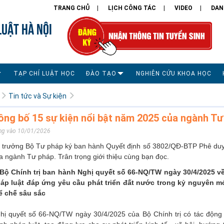
TRANG CHỦ
LỊCH CÔNG TÁC
VIDEO
DAN
LUẬT HÀ NỘI
TẠP CHÍ LUẬT HỌC
ĐÀO TẠO
NGHIÊN CỨU KHOA HỌC
Tin tức và Sự kiện
ông bố 15 sự kiện nổi bật năm 2025 của ngành Tư
ng vào 10/01/2026
 trưởng Bộ Tư pháp ký ban hành Quyết định số 3802/QĐ-BTP Phê duyệ
a ngành Tư pháp. Trân trọng giới thiệu cùng bạn đọc.
 Bộ Chính trị ban hành Nghị quyết số 66-NQ/TW ngày 30/4/2025 v
áp luật đáp ứng yêu cầu phát triển đất nước trong kỷ nguyên mới
ể chế sâu sắc
hị quyết số 66-NQ/TW ngày 30/4/2025 của Bộ Chính trị có tác động 