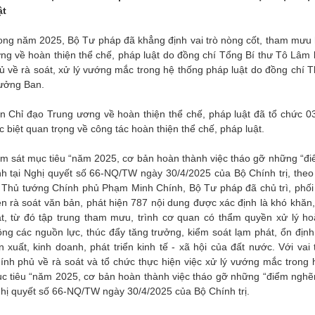
ật
ong năm 2025, Bộ Tư pháp đã khẳng định vai trò nòng cốt, tham mưu
ng về hoàn thiện thể chế, pháp luật do đồng chí Tổng Bí thư Tô Lâ
ủ về rà soát, xử lý vướng mắc trong hệ thống pháp luật do đồng ch
ưởng Ban.
n Chỉ đạo Trung ương về hoàn thiện thể chế, pháp luật đã tổ chức 03
c biệt quan trọng về công tác hoàn thiện thể chế, pháp luật.
m sát mục tiêu “năm 2025, cơ bản hoàn thành việc tháo gỡ những “đi
nh tại Nghị quyết số 66-NQ/TW ngày 30/4/2025 của Bộ Chính trị, the
 Thủ tướng Chính phủ Phạm Minh Chính, Bộ Tư pháp đã chủ trì, phối 
ện rà soát văn bản, phát hiện 787 nội dung được xác định là khó kh
ật, từ đó tập trung tham mưu, trình cơ quan có thẩm quyền xử lý ho
ông các nguồn lực, thúc đẩy tăng trưởng, kiểm soát lạm phát, ổn định 
n xuất, kinh doanh, phát triển kinh tế - xã hội của đất nước. Với v
ính phủ về rà soát và tổ chức thực hiện việc xử lý vướng mắc tron
c tiêu “năm 2025, cơ bản hoàn thành việc tháo gỡ những “điểm nghẽn”
hị quyết số 66-NQ/TW ngày 30/4/2025 của Bộ Chính trị.