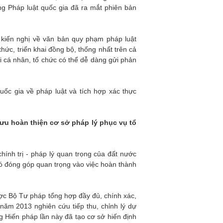
ng Pháp luật quốc gia đã ra mắt phiên bản
 kiến nghị về văn bản quy phạm pháp luật
c, triển khai đồng bộ, thống nhất trên cả
ọi cá nhân, tổ chức có thể dễ dàng gửi phản
uốc gia về pháp luật và tích hợp xác thực
ưu hoàn thiện cơ sở pháp lý phục vụ tổ
hính trị - pháp lý quan trọng của đất nước
ó đóng góp quan trọng vào việc hoàn thành
ược Bộ Tư pháp tổng hợp đầy đủ, chính xác,
năm 2013 nghiên cứu tiếp thu, chỉnh lý dự
ng Hiến pháp lần này đã tạo cơ sở hiến định