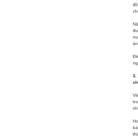
đồ
ch
Nă
đư
nư
án
Đi
ng
3.
ch
Vi
tr
nh
Hơ
bá
th