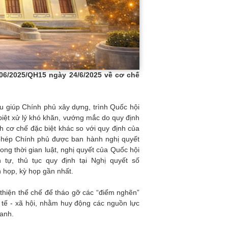
06/2025/QH15 ngày 24/6/2025 về cơ chế
u giúp Chính phủ xây dựng, trình Quốc hội
iệt xử lý khó khăn, vướng mắc do quy định
h cơ chế đặc biệt khác so với quy định của
phép Chính phủ được ban hành nghị quyết
ong thời gian luật, nghị quyết của Quốc hội
 tự, thủ tục quy định tại Nghị quyết số
 họp, kỳ họp gần nhất.
thiện thể chế để tháo gỡ các “điểm nghẽn”
h tế - xã hội, nhằm huy động các nguồn lực
ranh.