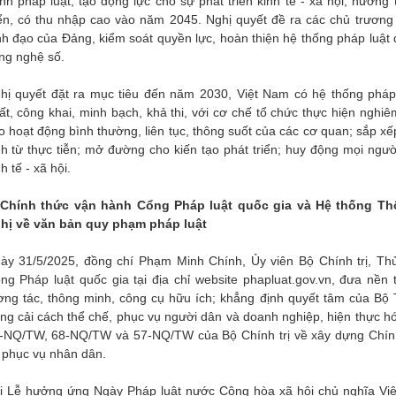
nh pháp luật, tạo động lực cho sự phát triển kinh tế - xã hội, hướng
iển, có thu nhập cao vào năm 2045. Nghị quyết đề ra các chủ trương
nh đạo của Đảng, kiểm soát quyền lực, hoàn thiện hệ thống pháp lu
ng nghệ số.
hị quyết đặt ra mục tiêu đến năm 2030, Việt Nam có hệ thống pháp
ất, công khai, minh bạch, khả thi, với cơ chế tổ chức thực hiện ngh
o hoạt động bình thường, liên tục, thông suốt của các cơ quan; sắp 
nh từ thực tiễn; mở đường cho kiến tạo phát triển; huy động mọi ngư
h tế - xã hội.
 Chính thức vận hành Cổng Pháp luật quốc gia và Hệ thống Thô
hị về văn bản quy phạm pháp luật
ày 31/5/2025, đồng chí Phạm Minh Chính, Ủy viên Bộ Chính trị, Th
ng Pháp luật quốc gia tại địa chỉ website phapluat.gov.vn, đưa nền t
ơng tác, thông minh, công cụ hữu ích; khẳng định quyết tâm của Bộ
ong cải cách thể chế, phục vụ người dân và doanh nghiệp, hiện thực hó
-NQ/TW, 68-NQ/TW và 57-NQ/TW của Bộ Chính trị về xây dựng Chính 
 phục vụ nhân dân.
i Lễ hưởng ứng Ngày Pháp luật nước Cộng hòa xã hội chủ nghĩa Vi