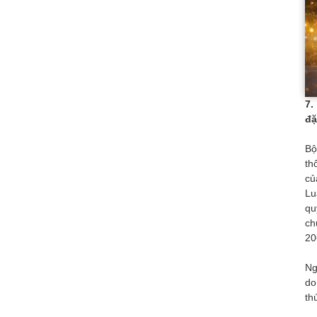
7.
đặ
Bộ
th
củ
Lu
qu
ch
20
Ng
do
th