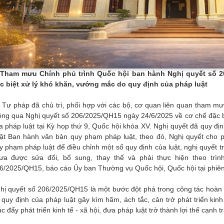
 Tham mưu Chính phủ trình Quốc hội ban hành Nghị quyết số 2
c biệt xử lý khó khăn, vướng mắc do quy định của pháp luật
 Tư pháp đã chủ trì, phối hợp với các bộ, cơ quan liên quan tham mư
ông qua Nghị quyết số 206/2025/QH15 ngày 24/6/2025 về cơ chế đặc b
a pháp luật tại Kỳ họp thứ 9, Quốc hội khóa XV. Nghị quyết đã quy địn
ật Ban hành văn bản quy phạm pháp luật, theo đó, Nghị quyết cho 
y phạm pháp luật để điều chỉnh một số quy định của luật, nghị quyết tr
ưa được sửa đổi, bổ sung, thay thế và phải thực hiện theo trình
6/2025/QH15, báo cáo Ủy ban Thường vụ Quốc hội, Quốc hội tại phiên
hị quyết số 206/2025/QH15 là một bước đột phá trong công tác hoàn 
 quy định của pháp luật gây kìm hãm, ách tắc, cản trở phát triển kin
úc đẩy phát triển kinh tế - xã hội, đưa pháp luật trở thành lợi thế cạnh t