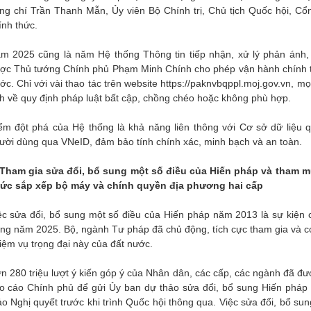
ng chí Trần Thanh Mẫn, Ủy viên Bộ Chính trị, Chủ tịch Quốc hội, Cổ
ính thức.
m 2025 cũng là năm Hệ thống Thông tin tiếp nhận, xử lý phản ánh,
ợc Thủ tướng Chính phủ Phạm Minh Chính cho phép vận hành chính thứ
ớc. Chỉ với vài thao tác trên website https://paknvbqppl.moj.gov.vn, m
h về quy định pháp luật bất cập, chồng chéo hoặc không phù hợp.
ểm đột phá của Hệ thống là khả năng liên thông với Cơ sở dữ liệu q
ười dùng qua VNeID, đảm bảo tính chính xác, minh bạch và an toàn.
 Tham gia sửa đổi, bổ sung một số điều của Hiến pháp và tham m
ức sắp xếp bộ máy và chính quyền địa phương hai cấp
ệc sửa đổi, bổ sung một số điều của Hiến pháp năm 2013 là sự kiện c
ong năm 2025. Bộ, ngành Tư pháp đã chủ động, tích cực tham gia và c
iệm vụ trọng đại này của đất nước.
n 280 triệu lượt ý kiến góp ý của Nhân dân, các cấp, các ngành đã đ
o cáo Chính phủ để gửi Ủy ban dự thảo sửa đổi, bổ sung Hiến pháp 
ảo Nghị quyết trước khi trình Quốc hội thông qua. Việc sửa đổi, bổ su