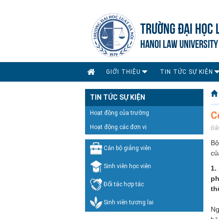
TRƯỜNG ĐẠI HỌC 
HANOI LAW UNIVERSITY
GIỚI THIỆU
TIN TỨC SỰ KIỆN
TIN TỨC SỰ KIỆN
Hoạt động của trường
C
Hoạt động các đơn vị
Đă
Bộ
Cán bộ giảng viên
củ
Sinh viên học viên
1.
ph
Đối tác hợp tác
th
Sinh viên tương lai
Ng