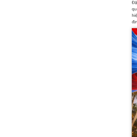
Đặ
qu
hi
đị