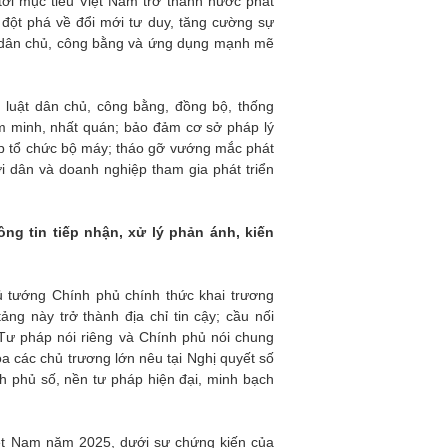
 tới mục tiêu Việt Nam trở thành nước phát
 đột phá về đổi mới tư duy, tăng cường sự
ật dân chủ, công bằng và ứng dụng mạnh mẽ
 luật dân chủ, công bằng, đồng bộ, thống
iêm minh, nhất quán; bảo đảm cơ sở pháp lý
xếp tổ chức bộ máy; tháo gỡ vướng mắc phát
ời dân và doanh nghiệp tham gia phát triển
ng tin tiếp nhận, xử lý phản ánh, kiến
ủ tướng Chính phủ chính thức khai trương
ảng này trở thành địa chỉ tin cậy; cầu nối
 Tư pháp nói riêng và Chính phủ nói chung
a các chủ trương lớn nêu tại Nghị quyết số
phủ số, nền tư pháp hiện đại, minh bạch
ệt Nam năm 2025, dưới sự chứng kiến của