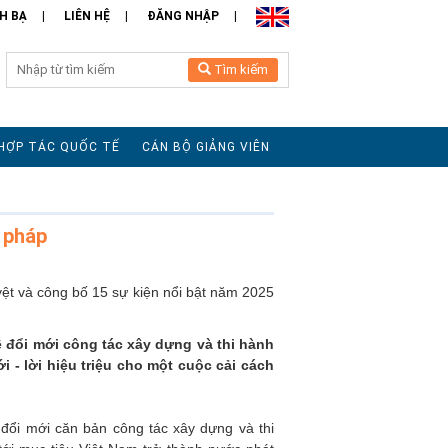
H BẠ
LIÊN HỆ
ĐĂNG NHẬP
Tìm kiếm
HỢP TÁC QUỐC TẾ
CÁN BỘ GIẢNG VIÊN
 pháp
t và công bố 15 sự kiện nổi bật năm 2025
ề đổi mới công tác xây dựng và thi hành
 - lời hiệu triệu cho một cuộc cải cách
đổi mới căn bản công tác xây dựng và thi