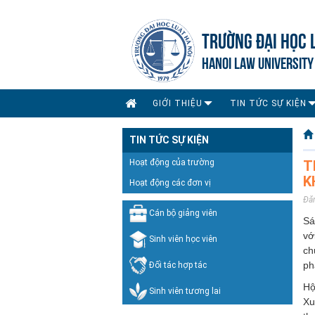
TRƯỜNG ĐẠI HỌC 
HANOI LAW UNIVERSITY
GIỚI THIỆU
TIN TỨC SỰ KIỆN
TIN TỨC SỰ KIỆN
Hoạt động của trường
T
K
Hoạt động các đơn vị
Đă
Cán bộ giảng viên
Sá
vớ
Sinh viên học viên
ch
ph
Đối tác hợp tác
Hộ
Sinh viên tương lai
Xu