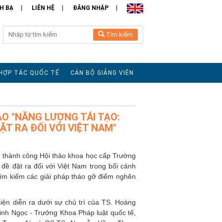
H BẠ
LIÊN HỆ
ĐĂNG NHẬP
Tìm kiếm
HỢP TÁC QUỐC TẾ
CÁN BỘ GIẢNG VIÊN
O "NĂNG LƯỢNG TÁI TẠO:
T RA ĐỐI VỚI VIỆT NAM"
c thành công Hội thảo khoa học cấp Trường
đề đặt ra đối với Việt Nam trong bối cảnh
 tìm kiếm các giải pháp tháo gỡ điểm nghẽn
kiện diễn ra dưới sự chủ trì của TS. Hoàng
inh Ngọc - Trưởng Khoa Pháp luật quốc tế,