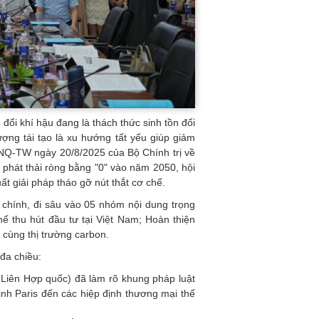
ổi khí hậu đang là thách thức sinh tồn đối
ợng tái tạo là xu hướng tất yếu giúp giảm
0-NQ-TW ngày 20/8/2025 của Bộ Chính trị về
phát thải ròng bằng "0" vào năm 2050, hội
t giải pháp tháo gỡ nút thắt cơ chế.
n chính, đi sâu vào 05 nhóm nội dung trọng
hế thu hút đầu tư tại Việt Nam; Hoàn thiện
 cùng thị trường carbon.
đa chiều:
 Liên Hợp quốc) đã làm rõ khung pháp luật
ịnh Paris đến các hiệp định thương mại thế