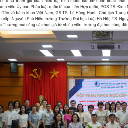
u hút sự tham gia của nhiều đại biểu thuộc các cơ quan khác nha
ành viên Ủy ban Pháp luật quốc tế của Liên Hợp quốc; PGS.TS. Đinh
 điển và bách khoa Việt Nam; GS.TS. Lê Hồng Hạnh, Chủ tịch Trung t
o cấp, Nguyên Phó Hiệu trưởng Trường Đại học Luật Hà Nội; TS. Ngu
c Thương mai cùng các học giả từ nhiều viện, trường đại học hàng đầu