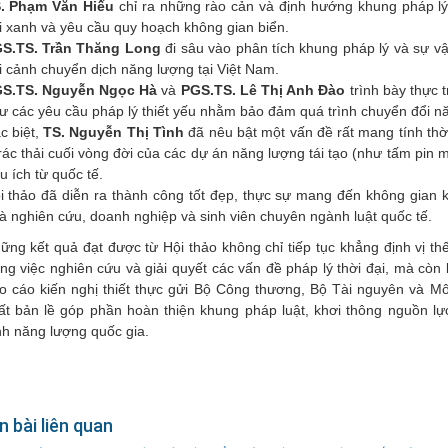
. Phạm Văn Hiếu
chỉ ra những rào cản và định hướng khung pháp lý 
i xanh và yêu cầu quy hoạch không gian biển.
S.TS. Trần Thăng Long
đi sâu vào phân tích khung pháp lý và sự vậ
i cảnh chuyển dịch năng lượng tại Việt Nam.
S.TS. Nguyễn Ngọc Hà
và
PGS.TS. Lê Thị Anh Đào
trình bày thực 
ư các yêu cầu pháp lý thiết yếu nhằm bảo đảm quá trình chuyển đổi n
c biệt,
TS. Nguyễn Thị Tình
đã nêu bật một vấn đề rất mang tính thờ
 rác thải cuối vòng đời của các dự án năng lượng tái tạo (như tấm pin m
u ích từ quốc tế.
i thảo đã diễn ra thành công tốt đẹp, thực sự mang đến không gian 
à nghiên cứu, doanh nghiệp và sinh viên chuyên ngành luật quốc tế.
ững kết quả đạt được từ Hội thảo không chỉ tiếp tục khẳng định vị t
ong việc nghiên cứu và giải quyết các vấn đề pháp lý thời đại, mà cò
o cáo kiến nghị thiết thực gửi Bộ Công thương, Bộ Tài nguyên và Mô
ất bản lề góp phần hoàn thiện khung pháp luật, khơi thông nguồn l
nh năng lượng quốc gia.
n bài liên quan