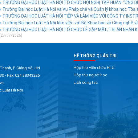
» TRƯỜNG ĐẠI HỌC LUẬT HÀ NỘI TỔ CHỨC HỘI NGHỊ TẬP HUẤN: “ỨNG DỤ
» Trường Đại học Luật Hà Nội và Vụ Pháp chế và Quản lý khoa học Tòa án
» TRƯỜNG ĐẠI HỌC LUẬT HÀ NỘI TIẾP VÀ LÀM VIỆC VỚI CÔNG TY INSTRUC
» Trường Đại học Luật Hà Nội làm việc với Bộ Khoa học và Công nghệ về
» TRƯỜNG ĐẠI HỌC LUẬT HÀ NỘI TỔ CHỨC LỄ GẶP MẶT, TRI ÂN NHÂN K
(27/07/2026)
HỆ THỐNG QUẢN TRỊ
Hộp thư viên chức HLU
 Thanh, P. Giảng Võ, HN
Hộp thư người học
30 - Fax: 024.38343226
Lịch công tác
vn
c Luật Hà Nội