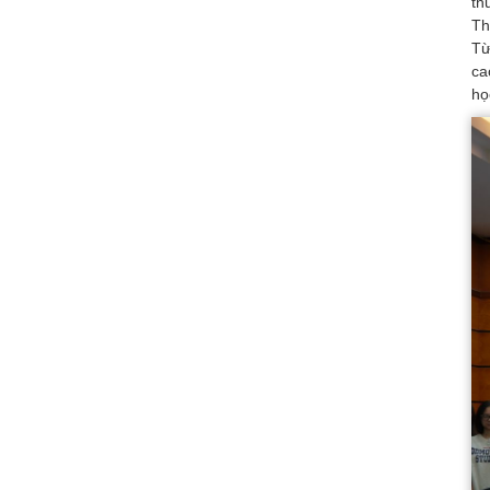
th
Th
Từ
ca
họ