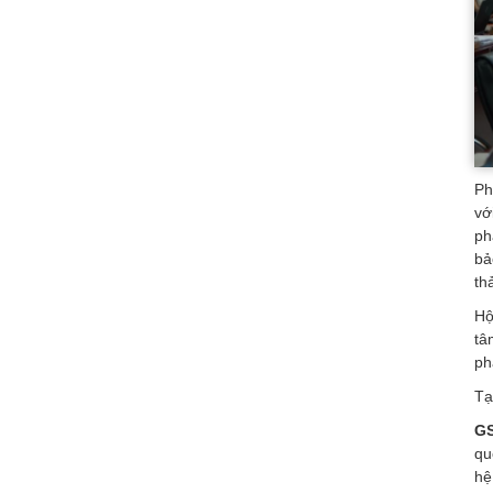
Ph
vớ
ph
bả
th
Hộ
tâ
ph
Tạ
GS
qu
hệ