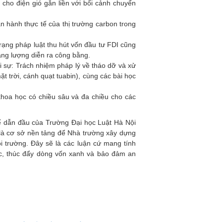
cho điện gió gắn liền với bối cảnh chuyển
n hành thực tế của thị trường carbon trong
trạng pháp luật thu hút vốn đầu tư FDI cũng
ăng lượng diễn ra công bằng.
i sự: Trách nhiệm pháp lý về tháo dỡ và xử
ặt trời, cánh quạt tuabin), cùng các bài học
khoa học có chiều sâu và đa chiều cho các
hế dẫn đầu của Trường Đại học Luật Hà Nội
n là cơ sở nền tảng để Nhà trường xây dựng
i trường. Đây sẽ là các luận cứ mang tính
ực, thúc đẩy dòng vốn xanh và bảo đảm an