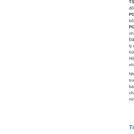
TS
đổ
PG
bố
PG
nh
Đặ
lý
hữ
Hộ
nh
Nh
tr
bá
ch
ni
Ti