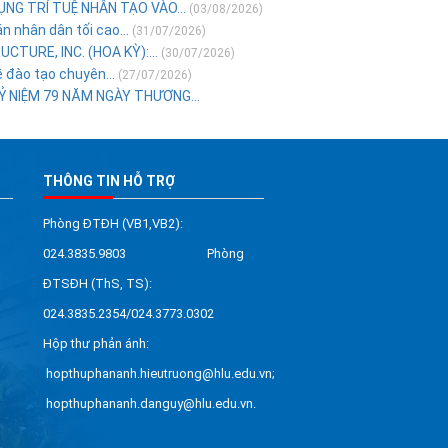
NG TRÍ TUỆ NHÂN TẠO VÀO...
(03/08/2026)
 nhân dân tối cao...
(31/07/2026)
TURE, INC. (HOA KỲ):...
(30/07/2026)
 đào tạo chuyên...
(27/07/2026)
Ỷ NIỆM 79 NĂM NGÀY THƯƠNG...
THÔNG TIN HỖ TRỢ
Phòng ĐTĐH (VB1,VB2):
024.3835.9803 Phòng
ĐTSĐH (ThS, TS):
024.3835.2354/024.3773.0302
Hộp thư phản ánh:
hopthuphananh.hieutruong@hlu.edu.vn;
hopthuphananh.danguy@hlu.edu.vn.