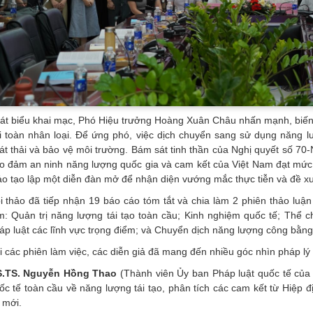
át biểu khai mạc, Phó Hiệu trưởng Hoàng Xuân Châu nhấn mạnh, biến đ
i toàn nhân loại. Để ứng phó, việc dịch chuyển sang sử dụng năng lư
át thải và bảo vệ môi trường. Bám sát tinh thần của Nghị quyết số 7
o đảm an ninh năng lượng quốc gia và cam kết của Việt Nam đạt mức 
ảo tạo lập một diễn đàn mở để nhận diện vướng mắc thực tiễn và đề xuấ
i thảo đã tiếp nhận 19 báo cáo tóm tắt và chia làm 2 phiên thảo luậ
m: Quản trị năng lượng tái tạo toàn cầu; Kinh nghiệm quốc tế; Thể c
áp luật các lĩnh vực trọng điểm; và Chuyển dịch năng lượng công bằng
i các phiên làm việc, các diễn giả đã mang đến nhiều góc nhìn pháp lý 
.TS. Nguyễn Hồng Thao
(Thành viên Ủy ban Pháp luật quốc tế của
ốc tế toàn cầu về năng lượng tái tạo, phân tích các cam kết từ Hiệp đ
 mới.