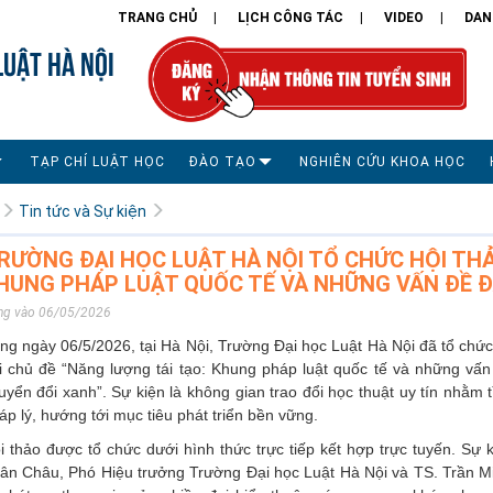
TRANG CHỦ
LỊCH CÔNG TÁC
VIDEO
DAN
LUẬT HÀ NỘI
TẠP CHÍ LUẬT HỌC
ĐÀO TẠO
NGHIÊN CỨU KHOA HỌC
Tin tức và Sự kiện
RƯỜNG ĐẠI HỌC LUẬT HÀ NỘI TỔ CHỨC HỘI THẢ
HUNG PHÁP LUẬT QUỐC TẾ VÀ NHỮNG VẤN ĐỀ ĐẶ
ng vào 06/05/2026
ng ngày 06/5/2026, tại Hà Nội, Trường Đại học Luật Hà Nội đã tổ chứ
i chủ đề “Năng lượng tái tạo: Khung pháp luật quốc tế và những vấn 
uyển đổi xanh”. Sự kiện là không gian trao đổi học thuật uy tín nhằm
áp lý, hướng tới mục tiêu phát triển bền vững.
i thảo được tổ chức dưới hình thức trực tiếp kết hợp trực tuyến. Sự 
ân Châu, Phó Hiệu trưởng Trường Đại học Luật Hà Nội và TS. Trần M