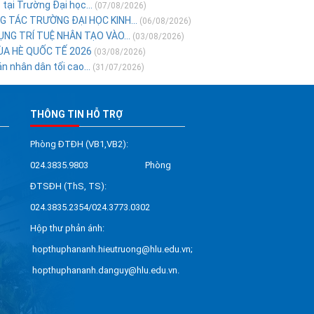
tại Trường Đại học...
(07/08/2026)
G TÁC TRƯỜNG ĐẠI HỌC KINH...
(06/08/2026)
NG TRÍ TUỆ NHÂN TẠO VÀO...
(03/08/2026)
ÙA HÈ QUỐC TẾ 2026
(03/08/2026)
 nhân dân tối cao...
(31/07/2026)
THÔNG TIN HỖ TRỢ
Phòng ĐTĐH (VB1,VB2):
024.3835.9803 Phòng
ĐTSĐH (ThS, TS):
024.3835.2354/024.3773.0302
Hộp thư phản ánh:
hopthuphananh.hieutruong@hlu.edu.vn;
hopthuphananh.danguy@hlu.edu.vn.