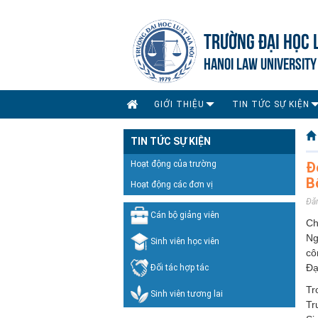
TRƯỜNG ĐẠI HỌC 
HANOI LAW UNIVERSITY
GIỚI THIỆU
TIN TỨC SỰ KIỆN
TIN TỨC SỰ KIỆN
Hoạt động của trường
Đ
B
Hoạt động các đơn vị
Đă
Cán bộ giảng viên
Ch
Ng
Sinh viên học viên
cô
Đạ
Đối tác hợp tác
Tr
Sinh viên tương lai
Tr