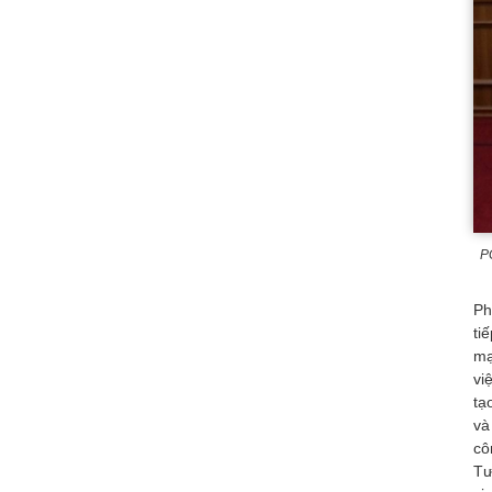
P
Ph
ti
mạ
vi
tạ
và
cô
Tư