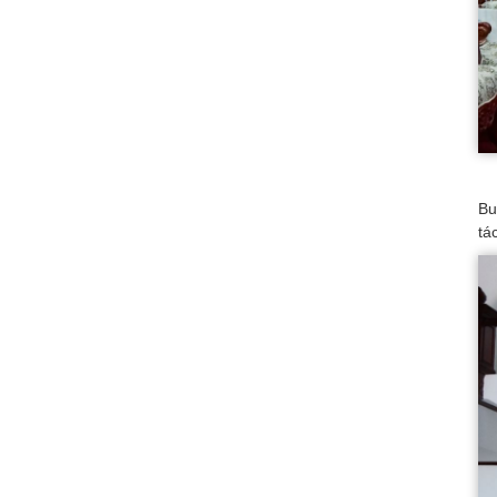
Bu
tá