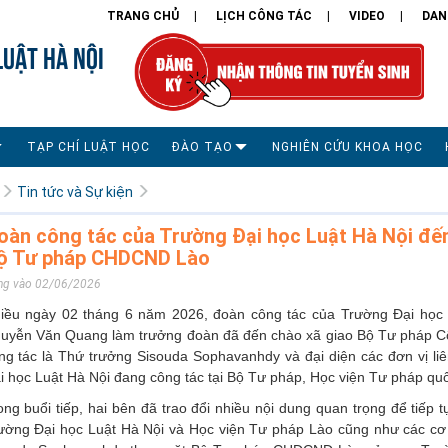
TRANG CHỦ
LỊCH CÔNG TÁC
VIDEO
DAN
LUẬT HÀ NỘI
TẠP CHÍ LUẬT HỌC
ĐÀO TẠO
NGHIÊN CỨU KHOA HỌC
Tin tức và Sự kiện
oàn công tác của Trường Đại học Luật Hà Nội đến 
ộ Tư pháp CHDCND Lào
ng vào 02/06/2026
iều ngày 02 tháng 6 năm 2026, đoàn công tác của Trường Đại học
uyễn Văn Quang làm trưởng đoàn đã đến chào xã giao Bộ Tư pháp C
ng tác là Thứ trưởng Sisouda Sophavanhdy và đại diện các đơn vị l
i học Luật Hà Nội đang công tác tại Bộ Tư pháp, Học viện Tư pháp quố
ong buổi tiếp, hai bên đã trao đổi nhiều nội dung quan trọng để tiếp
ường Đại học Luật Hà Nội và Học viện Tư pháp Lào cũng như các cơ 