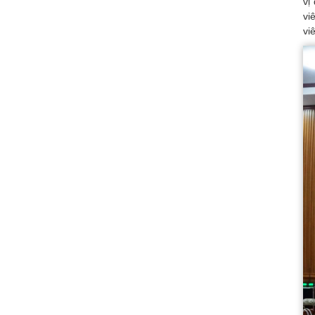
vị
vi
vi