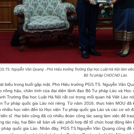
GS.TS. Nguyễn Văn Quang - Phó Hiệu trưởng Trường Đại học Luật Hà Nội làm việc
Bộ Tư pháp CHDCND Lào
át biểu trong buổi gặp mặt, Phó Hiệu trưởng PGS.TS. Nguyễn Văn Qu
ếp nồng hậu, chân tình của đại diện lãnh đạo Bộ Tư pháp Lào và Học 
nh Trường Đại học Luật Hà Nội rất coi trọng mối quan hệ Việt Lào n
ện Tư pháp quốc gia Lào nói riêng. Từ năm 2016, thực hiện MOU đã 
o nhiều học viên đến từ Học viện Tư pháp quốc gia Lào và các cơ sở đà
 tiến sĩ. Hai bên cũng đã cử nhiều đoàn công tác sang làm việc để tra
ng tác này, hai Bên sẽ bàn về việc phối hợp để tổ chức hoạt động liên k
 pháp quốc gia Lào. Nhân đây, PGS.TS.Nguyễn Văn Quang cũng đề 