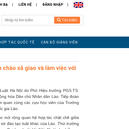
H BẠ
LIÊN HỆ
ĐĂNG NHẬP
Tìm kiếm
HỢP TÁC QUỐC TẾ
CÁN BỘ GIẢNG VIÊN
chào xã giao và làm việc với
 Luật Hà Nội do Phó Hiệu trưởng PGS.TS.
ộng hòa Dân chủ Nhân dân Lào. Tiếp đoàn
iên quan cùng các cựu học viên của Trường
c gia Lào.
 tục mở rộng quan hệ hợp tác chặt chẽ giữa
sở đào tạo luật khác của Lào. Thứ trưởng