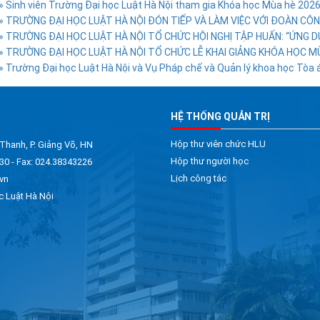
» Sinh viên Trường Đại học Luật Hà Nội tham gia Khóa học Mùa hè 2026 
» TRƯỜNG ĐẠI HỌC LUẬT HÀ NỘI ĐÓN TIẾP VÀ LÀM VIỆC VỚI ĐOÀN CÔN
» TRƯỜNG ĐẠI HỌC LUẬT HÀ NỘI TỔ CHỨC HỘI NGHỊ TẬP HUẤN: “ỨNG DỤ
» TRƯỜNG ĐẠI HỌC LUẬT HÀ NỘI TỔ CHỨC LỄ KHAI GIẢNG KHÓA HỌC M
» Trường Đại học Luật Hà Nội và Vụ Pháp chế và Quản lý khoa học Tòa án
HỆ THỐNG QUẢN TRỊ
Hộp thư viên chức HLU
 Thanh, P. Giảng Võ, HN
Hộp thư người học
30 - Fax: 024.38343226
Lịch công tác
vn
c Luật Hà Nội