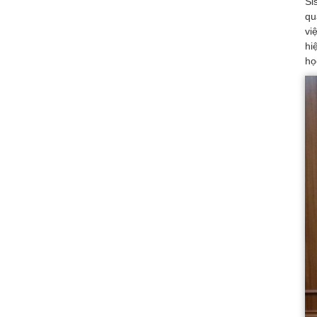
Si
qu
vi
hi
họ