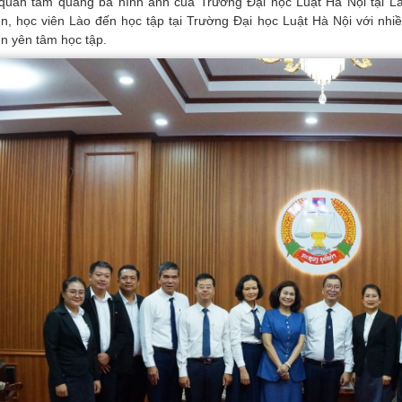
 quan tâm quảng bá hình ảnh của Trường Đại học Luật Hà Nội tại L
ên, học viên Lào đến học tập tại Trường Đại học Luật Hà Nội với nhiề
ên yên tâm học tập.