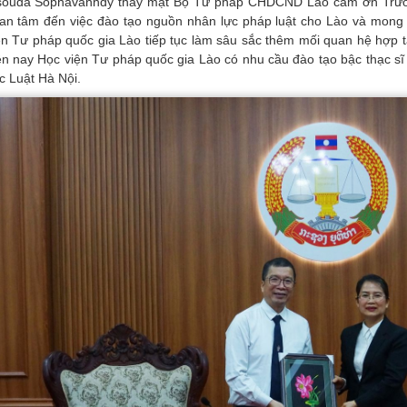
souda Sophavanhdy thay mặt Bộ Tư pháp CHDCND Lào cảm ơn Trườn
an tâm đến việc đào tạo nguồn nhân lực pháp luật cho Lào và mong
ện Tư pháp quốc gia Lào tiếp tục làm sâu sắc thêm mối quan hệ hợp t
ện nay Học viện Tư pháp quốc gia Lào có nhu cầu đào tạo bậc thạc s
c Luật Hà Nội.