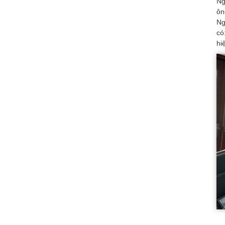
Ng
ôn
Ng
có
hi