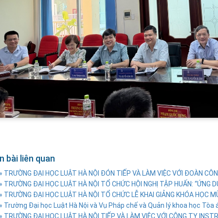
n bài liên quan
» TRƯỜNG ĐẠI HỌC LUẬT HÀ NỘI ĐÓN TIẾP VÀ LÀM VIỆC VỚI ĐOÀN CÔN
» TRƯỜNG ĐẠI HỌC LUẬT HÀ NỘI TỔ CHỨC HỘI NGHỊ TẬP HUẤN: “ỨNG DỤ
» TRƯỜNG ĐẠI HỌC LUẬT HÀ NỘI TỔ CHỨC LỄ KHAI GIẢNG KHÓA HỌC M
» Trường Đại học Luật Hà Nội và Vụ Pháp chế và Quản lý khoa học Tòa án
» TRƯỜNG ĐẠI HỌC LUẬT HÀ NỘI TIẾP VÀ LÀM VIỆC VỚI CÔNG TY INSTRUC