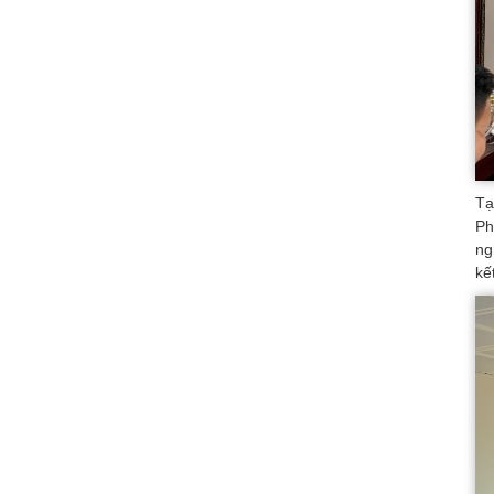
Tạ
Ph
ng
kế