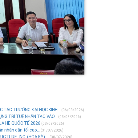
G TÁC TRƯỜNG ĐẠI HỌC KINH...
(06/08/2026)
NG TRÍ TUỆ NHÂN TẠO VÀO...
(03/08/2026)
ÙA HÈ QUỐC TẾ 2026
(03/08/2026)
 nhân dân tối cao...
(31/07/2026)
TURE, INC. (HOA KỲ):...
(30/07/2026)