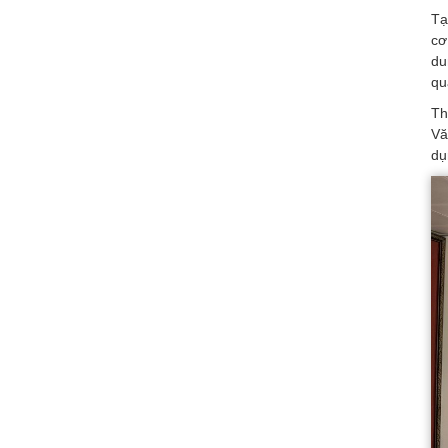
Tạ
cơ
du
qu
Th
Vă
dụ