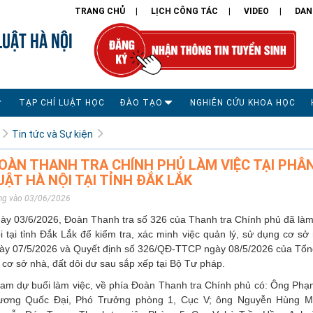
TRANG CHỦ
LỊCH CÔNG TÁC
VIDEO
DAN
LUẬT HÀ NỘI
TẠP CHÍ LUẬT HỌC
ĐÀO TẠO
NGHIÊN CỨU KHOA HỌC
Tin tức và Sự kiện
OÀN THANH TRA CHÍNH PHỦ LÀM VIỆC TẠI PHÂ
UẬT HÀ NỘI TẠI TỈNH ĐẮK LẮK
ng vào 03/06/2026
ày 03/6/2026, Đoàn Thanh tra số 326 của Thanh tra Chính phủ đã làm 
i tại tỉnh Đắk Lắk để kiểm tra, xác minh việc quản lý, sử dụng cơ 
ày 07/5/2026 và Quyết định số 326/QĐ-TTCP ngày 08/5/2026 của Tổng
 cơ sở nhà, đất dôi dư sau sắp xếp tại Bộ Tư pháp.
am dự buổi làm việc, về phía Đoàn Thanh tra Chính phủ có: Ông Ph
ương Quốc Đại, Phó Trưởng phòng 1, Cục V; ông Nguyễn Hùng Mi