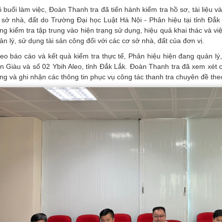
i buổi làm việc, Đoàn Thanh tra đã tiến hành kiểm tra hồ sơ, tài liệu v
 sở nhà, đất do Trường Đại học Luật Hà Nội - Phân hiệu tại tỉnh Đắk
ng kiểm tra tập trung vào hiện trạng sử dụng, hiệu quả khai thác và v
ản lý, sử dụng tài sản công đối với các cơ sở nhà, đất của đơn vị.
eo báo cáo và kết quả kiểm tra thực tế, Phân hiệu hiện đang quản lý,
n Giàu và số 02 Ybih Aleo, tỉnh Đắk Lắk. Đoàn Thanh tra đã xem xét các
ng và ghi nhận các thông tin phục vụ công tác thanh tra chuyên đề th