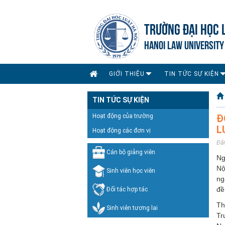
TRƯỜNG ĐẠI HỌC 
HANOI LAW UNIVERSITY
GIỚI THIỆU
TIN TỨC SỰ KIỆN
TIN TỨC SỰ KIỆN
Hoạt động của trường
Đ
L
Hoạt động các đơn vị
Đă
Cán bộ giảng viên
Ng
Nộ
Sinh viên học viên
ng
đề
Đối tác hợp tác
Th
Sinh viên tương lai
Tr