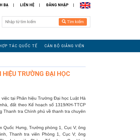
H BẠ
LIÊN HỆ
ĐĂNG NHẬP
Tìm kiếm
HỢP TÁC QUỐC TẾ
CÁN BỘ GIẢNG VIÊN
N HIỆU TRƯỜNG ĐẠI HỌC
việc tại Phân hiệu Trường Đại học Luật Hà
sở nhà, đất theo Kế hoạch số 1319/KH-TTCP
 Thanh tra Chính phủ về thanh tra chuyên
ạm Quốc Hưng, Trưởng phòng 1, Cục V; ông
nh, Thanh tra viên Phòng 1, Cục V; ông