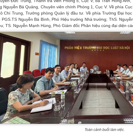
uyễn Đức Trung, Thanh tra viên Phòng 5, Cục V; bà Trần Hồng Anh,
g Nguyễn Bá Quảng, Chuyên viên chính Phòng 1, Cục V. Về phía Cục 
ô Chí Trung, Trưởng phòng Quản lý đầu tư. Về phía Trường Đại học 
: PGS.TS Nguyễn Bá Bình, Phó Hiệu trưởng Nhà trường; ThS. Nguyễ
ệu; TS. Nguyễn Mạnh Hùng, Phó Giám đốc Phân hiệu cùng đại diện các 
Toàn cảnh buổi làm việc.