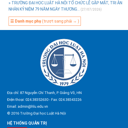
» TRƯỜNG ĐẠI HỌC LUẬT HÀ NỘI TỔ CHỨC LỄ GẶP MẶT, TRI ÂN
NHÂN KỶ NIỆM 79 NĂM NGÀY THƯƠNG...
(27/07/2026)
☰ Danh mục phụ
(trượt sang phải → )
Địa chỉ: 87 Nguyễn Chí Thanh, P. Giảng Võ, HN
Điện thoại: 024.38352630 - Fax: 024.38343226
Email: admin@hlu.edu.vn
© 2016 Trường Đại học Luật Hà Nội
HỆ THỐNG QUẢN TRỊ