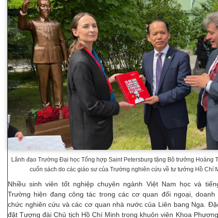
Lãnh đạo Trường Đại học Tổng hợp Saint Petersburg tặng Bộ trưởng Hoàng 
cuốn sách do các giáo sư của Trường nghiên cứu về tư tưởng Hồ Chí 
Nhiều sinh viên tốt nghiệp chuyên ngành Việt Nam học và tiến
Trường hiện đang công tác trong các cơ quan đối ngoại, doanh 
chức nghiên cứu và các cơ quan nhà nước của Liên bang Nga. Đặc 
đặt Tượng đài Chủ tịch Hồ Chí Minh trong khuôn viên Khoa Phươn