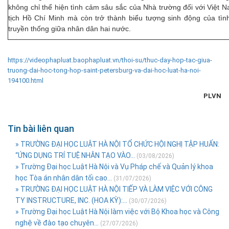
không chỉ thể hiện tình cảm sâu sắc của Nhà trường đối với Việt 
tịch Hồ Chí Minh mà còn trở thành biểu tượng sinh động của tìn
truyền thống giữa nhân dân hai nước.
https://videophapluat.baophapluat.vn/thoi-su/thuc-day-hop-tac-giua-
truong-dai-hoc-tong-hop-saint-petersburg-va-dai-hoc-luat-ha-noi-
194100.html
PLVN
Tin bài liên quan
» TRƯỜNG ĐẠI HỌC LUẬT HÀ NỘI TỔ CHỨC HỘI NGHỊ TẬP HUẤN:
“ỨNG DỤNG TRÍ TUỆ NHÂN TẠO VÀO...
(03/08/2026)
» Trường Đại học Luật Hà Nội và Vụ Pháp chế và Quản lý khoa
học Tòa án nhân dân tối cao...
(31/07/2026)
» TRƯỜNG ĐẠI HỌC LUẬT HÀ NỘI TIẾP VÀ LÀM VIỆC VỚI CÔNG
TY INSTRUCTURE, INC. (HOA KỲ):...
(30/07/2026)
» Trường Đại học Luật Hà Nội làm việc với Bộ Khoa học và Công
nghệ về đào tạo chuyên...
(27/07/2026)