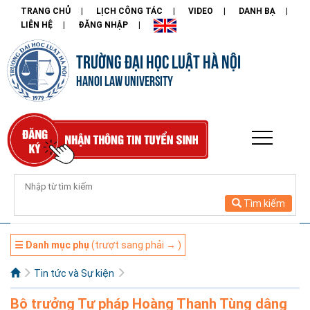
TRANG CHỦ
LỊCH CÔNG TÁC
VIDEO
DANH BẠ
LIÊN HỆ
ĐĂNG NHẬP
TRƯỜNG ĐẠI HỌC LUẬT HÀ NỘI
HANOI LAW UNIVERSITY
Tìm kiếm
☰ Danh mục phụ
(trượt sang phải → )
Tin tức và Sự kiện
Bộ trưởng Tư pháp Hoàng Thanh Tùng dâng