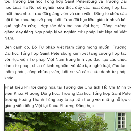
tới, Trường Đại học Tổng hợp Saint Petersburg và Trường Đại
học Luật Hà Nội sẽ nghiên cứu thúc đẩy các hoạt động hợp tác
thiết thực như: Trao đổi giảng viên và sinh viên; Đồng tổ chức các
hội thảo khoa học về pháp luật; Trao đổi học liệu, giáo trình và kết
quả nghiên cứu; Hợp tác đào tạo sau đại học; Tăng cường
giảng dạy tiếng Nga pháp lý và nghiên cứu pháp luật Nga tại Việt
Nam.
Bên cạnh đó, Bộ Tư pháp Việt Nam cũng mong muốn Trường
Đại học Tổng hợp Saint Petersburg xem xét tăng cường hợp tác
với Học viện Tư pháp Việt Nam trong lĩnh vực đào tạo các chức
danh tư pháp, chia sẻ kinh nghiệm về đào tạo nghề luật, đào tạo
thẩm phán, công chứng viên, luật sư và các chức danh tư pháp
khác.
Phát biểu khi tới dâng hoa tại Tượng đài Chủ tịch Hồ Chí Minh t
viên Khoa Phương Đông học, Trường Đại học Tổng hợp Saint Pete
trưởng Hoàng Thanh Tùng bày tỏ sự trân trọng với những nỗ lực c
giảng viên tiếng Việt tại Khoa Phương Đông học.