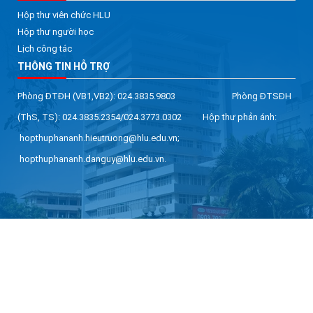
Hộp thư viên chức HLU
Hộp thư người học
Lịch công tác
THÔNG TIN HỖ TRỢ
Phòng ĐTĐH (VB1,VB2): 024.3835.9803 Phòng ĐTSĐH
(ThS, TS): 024.3835.2354/024.3773.0302 Hộp thư phản ánh:
hopthuphananh.hieutruong@hlu.edu.vn;
hopthuphananh.danguy@hlu.edu.vn.