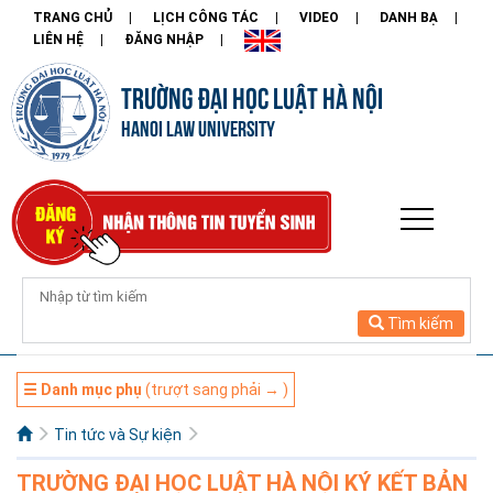
TRANG CHỦ
LỊCH CÔNG TÁC
VIDEO
DANH BẠ
LIÊN HỆ
ĐĂNG NHẬP
TRƯỜNG ĐẠI HỌC LUẬT HÀ NỘI
HANOI LAW UNIVERSITY
Tìm kiếm
☰ Danh mục phụ
(trượt sang phải → )
Tin tức và Sự kiện
TRƯỜNG ĐẠI HỌC LUẬT HÀ NỘI KÝ KẾT BẢN