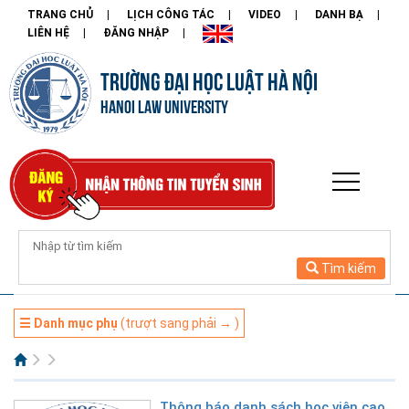
TRANG CHỦ
LỊCH CÔNG TÁC
VIDEO
DANH BẠ
LIÊN HỆ
ĐĂNG NHẬP
TRƯỜNG ĐẠI HỌC LUẬT HÀ NỘI
HANOI LAW UNIVERSITY
Tìm kiếm
☰ Danh mục phụ
(trượt sang phải → )
Thông báo danh sách học viên cao