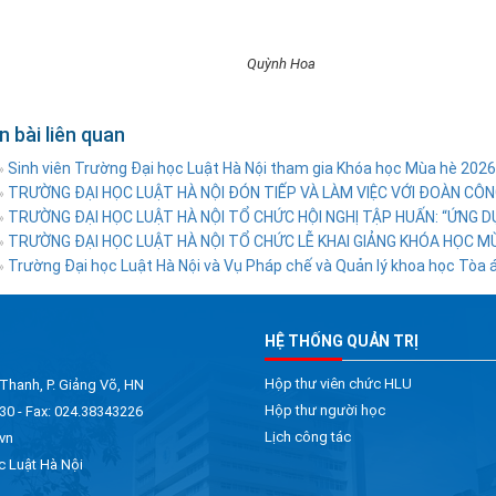
Quỳnh Hoa
n bài liên quan
Sinh viên Trường Đại học Luật Hà Nội tham gia Khóa học Mùa hè 2026 
»
TRƯỜNG ĐẠI HỌC LUẬT HÀ NỘI ĐÓN TIẾP VÀ LÀM VIỆC VỚI ĐOÀN CÔNG
»
TRƯỜNG ĐẠI HỌC LUẬT HÀ NỘI TỔ CHỨC HỘI NGHỊ TẬP HUẤN: “ỨNG DỤ
»
TRƯỜNG ĐẠI HỌC LUẬT HÀ NỘI TỔ CHỨC LỄ KHAI GIẢNG KHÓA HỌC M
»
Trường Đại học Luật Hà Nội và Vụ Pháp chế và Quản lý khoa học Tòa án
»
HỆ THỐNG QUẢN TRỊ
Hộp thư viên chức HLU
 Thanh, P. Giảng Võ, HN
Hộp thư người học
30 - Fax: 024.38343226
Lịch công tác
vn
c Luật Hà Nội