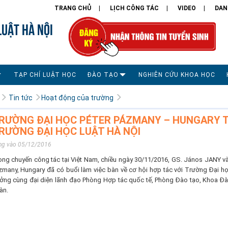
TRANG CHỦ
LỊCH CÔNG TÁC
VIDEO
DAN
LUẬT HÀ NỘI
TẠP CHÍ LUẬT HỌC
ĐÀO TẠO
NGHIÊN CỨU KHOA HỌC
Tin tức
Hoạt động của trường
RƯỜNG ĐẠI HỌC PÉTER PÁZMANY – HUNGARY TÌ
RƯỜNG ĐẠI HỌC LUẬT HÀ NỘI
ng vào 05/12/2016
ong chuyến công tác tại Việt Nam, chiều ngày 30/11/2016, GS. János JANY v
zmany, Hungary đã có buổi làm việc bàn về cơ hội hợp tác với Trường Đại h
ưởng cùng đại diện lãnh đạo Phòng Hợp tác quốc tế, Phòng Đào tạo, Khoa Đào
àn.