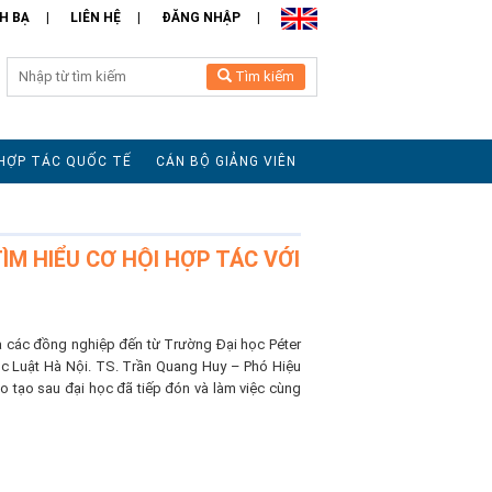
H BẠ
LIÊN HỆ
ĐĂNG NHẬP
Tìm kiếm
HỢP TÁC QUỐC TẾ
CÁN BỘ GIẢNG VIÊN
M HIỂU CƠ HỘI HỢP TÁC VỚI
à các đồng nghiệp đến từ Trường Đại học Péter
ọc Luật Hà Nội. TS. Trần Quang Huy – Phó Hiệu
 tạo sau đại học đã tiếp đón và làm việc cùng