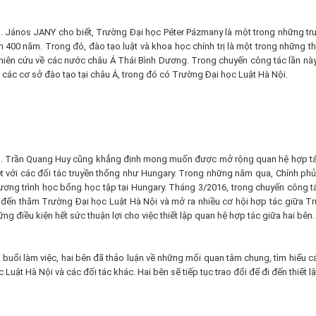
. János JANY cho biết, Trường Đại học Péter Pázmany là một trong những trườn
n 400 năm. Trong đó, đào tạo luật và khoa học chính trị là một trong những
hiên cứu về các nước châu Á Thái Bình Dương. Trong chuyến công tác lần nà
 các cơ sở đào tạo tại châu Á, trong đó có Trường Đại học Luật Hà Nội.
. Trần Quang Huy cũng khẳng định mong muốn được mở rộng quan hệ hợp tác
ệt với các đối tác truyền thống như Hungary. Trong những năm qua, Chính ph
ương trình học bổng học tập tại Hungary. Tháng 3/2016, trong chuyến công t
 đến thăm Trường Đại học Luật Hà Nội và mở ra nhiều cơ hội hợp tác giữa Tr
ng điều kiện hết sức thuận lợi cho việc thiết lập quan hệ hợp tác giữa hai bên.
i buổi làm việc, hai bên đã thảo luận về những mối quan tâm chung, tìm hiểu 
 Luật Hà Nội và các đối tác khác. Hai bên sẽ tiếp tục trao đổi để đi đến thiết l