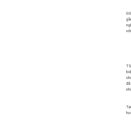
GS
gầ
ng
với
TS
bi
ch
đã
nhữ
Tạ
học