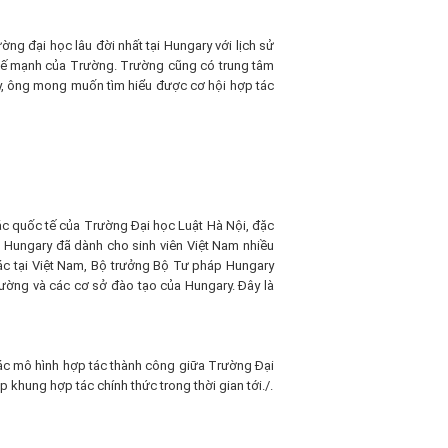
g đại học lâu đời nhất tại Hungary với lịch sử
 thế mạnh của Trường. Trường cũng có trung tâm
y, ông mong muốn tìm hiểu được cơ hội hợp tác
 quốc tế của Trường Đại học Luật Hà Nội, đặc
ủ Hungary đã dành cho sinh viên Việt Nam nhiều
ác tại Việt Nam, Bộ trưởng Bộ Tư pháp Hungary
ường và các cơ sở đào tạo của Hungary. Đây là
các mô hình hợp tác thành công giữa Trường Đại
ập khung hợp tác chính thức trong thời gian tới./.