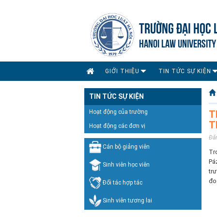
TRƯỜNG ĐẠI HỌC 
HANOI LAW UNIVERSITY
GIỚI THIỆU
TIN TỨC SỰ KIỆN
TIN TỨC SỰ KIỆN
Hoạt động của trường
T
T
Hoạt động các đơn vị
Đă
Cán bộ giảng viên
Tr
Pá
Sinh viên học viên
tr
đo
Đối tác hợp tác
Sinh viên tương lai