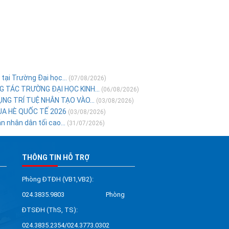
tại Trường Đại học...
(07/08/2026)
 TÁC TRƯỜNG ĐẠI HỌC KINH...
(06/08/2026)
NG TRÍ TUỆ NHÂN TẠO VÀO...
(03/08/2026)
ÙA HÈ QUỐC TẾ 2026
(03/08/2026)
 nhân dân tối cao...
(31/07/2026)
THÔNG TIN HỖ TRỢ
Phòng ĐTĐH (VB1,VB2):
024.3835.9803 Phòng
ĐTSĐH (ThS, TS):
024.3835.2354/024.3773.0302