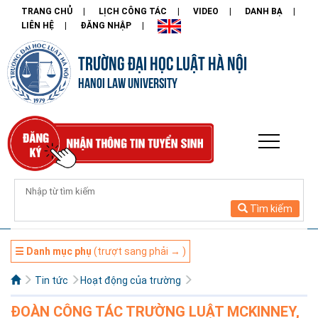
TRANG CHỦ
LỊCH CÔNG TÁC
VIDEO
DANH BẠ
LIÊN HỆ
ĐĂNG NHẬP
TRƯỜNG ĐẠI HỌC LUẬT HÀ NỘI
HANOI LAW UNIVERSITY
Tìm kiếm
☰ Danh mục phụ
(trượt sang phải → )
Tin tức
Hoạt động của trường
ĐOÀN CÔNG TÁC TRƯỜNG LUẬT MCKINNEY,