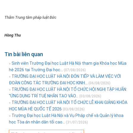
Thăm Trung tâm pháp luật Đức
Hồng Thu
Tin bài liên quan
Sinh viên Trường Đại học Luật Hà Nội tham gia Khóa học Mùa
»
hè 2026 tại Trường Đại học...
(07/08/2026)
TRƯỜNG ĐẠI HỌC LUẬT HÀ NỘI ĐÓN TIẾP VÀ LÀM VIỆC VỚI
»
ĐOÀN CÔNG TÁC TRƯỜNG ĐẠI HỌC KINH...
(06/08/2026)
TRƯỜNG ĐẠI HỌC LUẬT HÀ NỘI TỔ CHỨC HỘI NGHỊ TẬP HUẤN:
»
“ỨNG DỤNG TRÍ TUỆ NHÂN TẠO VÀO...
(03/08/2026)
TRƯỜNG ĐẠI HỌC LUẬT HÀ NỘI TỔ CHỨC LỄ KHAI GIẢNG KHÓA
»
HỌC MÙA HÈ QUỐC TẾ 2026
(03/08/2026)
Trường Đại học Luật Hà Nội và Vụ Pháp chế và Quản lý khoa
»
học Tòa án nhân dân tối cao...
(31/07/2026)