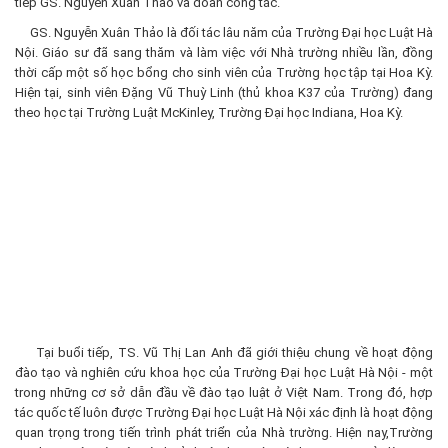
tiếp GS. Nguyễn Xuân Thảo và đoàn công tác.
GS. Nguyễn Xuân Thảo là đối tác lâu năm của Trường Đại học Luật Hà
Nội. Giáo sư đã sang thăm và làm việc với Nhà trường nhiều lần, đồng
thời cấp một số học bổng cho sinh viên của Trường học tập tại Hoa Kỳ.
Hiện tại, sinh viên Đặng Vũ Thuỳ Linh (thủ khoa K37 của Trường) đang
theo học tại Trường Luật McKinley, Trường Đại học Indiana, Hoa Kỳ.
Tại buổi tiếp, TS. Vũ Thị Lan Anh đã giới thiệu chung về hoạt động
đào tạo và nghiên cứu khoa học của Trường Đại học Luật Hà Nội - một
trong những cơ sở dẫn đầu về đào tạo luật ở Việt Nam. Trong đó, hợp
tác quốc tế luôn được Trường Đại học Luật Hà Nội xác định là hoạt động
quan trọng trong tiến trình phát triển của Nhà trường. Hiện nay,Trường