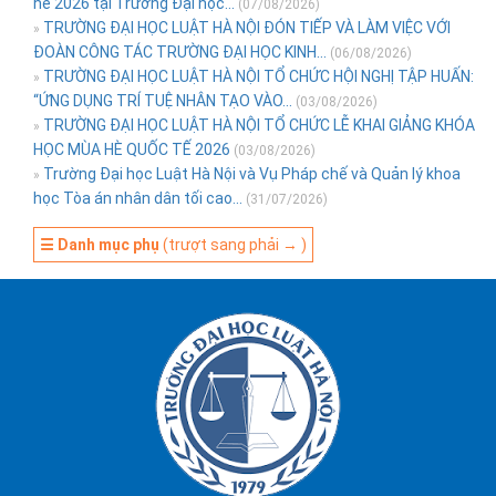
hè 2026 tại Trường Đại học...
(07/08/2026)
TRƯỜNG ĐẠI HỌC LUẬT HÀ NỘI ĐÓN TIẾP VÀ LÀM VIỆC VỚI
»
ĐOÀN CÔNG TÁC TRƯỜNG ĐẠI HỌC KINH...
(06/08/2026)
TRƯỜNG ĐẠI HỌC LUẬT HÀ NỘI TỔ CHỨC HỘI NGHỊ TẬP HUẤN:
»
“ỨNG DỤNG TRÍ TUỆ NHÂN TẠO VÀO...
(03/08/2026)
TRƯỜNG ĐẠI HỌC LUẬT HÀ NỘI TỔ CHỨC LỄ KHAI GIẢNG KHÓA
»
HỌC MÙA HÈ QUỐC TẾ 2026
(03/08/2026)
Trường Đại học Luật Hà Nội và Vụ Pháp chế và Quản lý khoa
»
học Tòa án nhân dân tối cao...
(31/07/2026)
☰ Danh mục phụ
(trượt sang phải → )