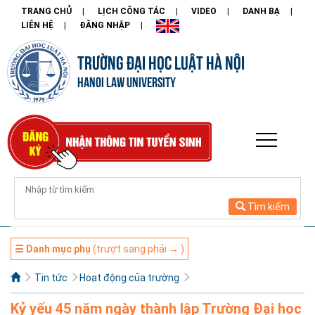
TRANG CHỦ
LỊCH CÔNG TÁC
VIDEO
DANH BẠ
LIÊN HỆ
ĐĂNG NHẬP
TRƯỜNG ĐẠI HỌC LUẬT HÀ NỘI
HANOI LAW UNIVERSITY
Tìm kiếm
☰ Danh mục phụ
(trượt sang phải → )
Tin tức
Hoạt động của trường
Kỷ yếu 45 năm ngày thành lập Trường Đại học