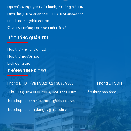
Địa chỉ: 87 Nguyễn Chí Thanh, P. Giảng Võ, HN
Điện thoại: 024.38352630 - Fax: 024.38343226
Email: admin@hlu.edu.vn
© 2016 Trường Đại học Luật Hà Nội
HỆ THỐNG QUẢN TRỊ
Hộp thư viên chức HLU
Hộp thư người học
Lịch công tác
THÔNG TIN HỖ TRỢ
Phòng ĐTĐH (VB1,VB2): 024.3835.9803 Phòng ĐTSĐH
(ThS, TS): 024.3835.2354/024.3773.0302 Hộp thư phản ánh:
hopthuphananh.hieutruong@hlu.edu.vn;
hopthuphananh.danguy@hlu.edu.vn.