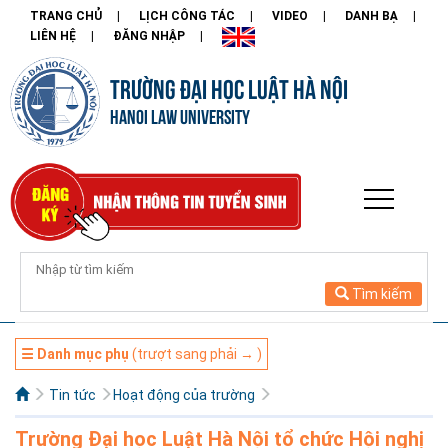
TRANG CHỦ
LỊCH CÔNG TÁC
VIDEO
DANH BẠ
LIÊN HỆ
ĐĂNG NHẬP
TRƯỜNG ĐẠI HỌC LUẬT HÀ NỘI
HANOI LAW UNIVERSITY
Tìm kiếm
☰ Danh mục phụ
(trượt sang phải → )
Tin tức
Hoạt động của trường
Trường Đại học Luật Hà Nội tổ chức Hội nghị