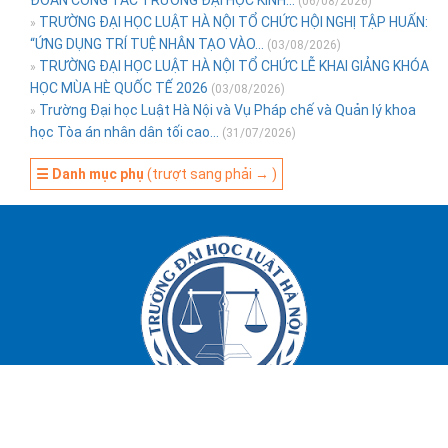
(06/08/2026)
TRƯỜNG ĐẠI HỌC LUẬT HÀ NỘI TỔ CHỨC HỘI NGHỊ TẬP HUẤN:
»
“ỨNG DỤNG TRÍ TUỆ NHÂN TẠO VÀO...
(03/08/2026)
TRƯỜNG ĐẠI HỌC LUẬT HÀ NỘI TỔ CHỨC LỄ KHAI GIẢNG KHÓA
»
HỌC MÙA HÈ QUỐC TẾ 2026
(03/08/2026)
Trường Đại học Luật Hà Nội và Vụ Pháp chế và Quản lý khoa
»
học Tòa án nhân dân tối cao...
(31/07/2026)
☰ Danh mục phụ
(trượt sang phải → )
Địa chỉ: 87 Nguyễn Chí Thanh, P. Giảng Võ, HN