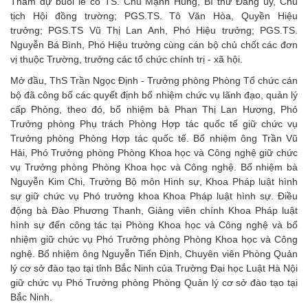
Tham dự buổi lễ có TS. Chu Mạnh Hùng, Bí thư Đảng ủy, Chủ
tịch Hội đồng trường; PGS.TS. Tô Văn Hòa, Quyền Hiệu
trưởng; PGS.TS Vũ Thị Lan Anh, Phó Hiệu trưởng; PGS.TS.
Nguyễn Bá Bình, Phó Hiệu trưởng cùng cán bộ chủ chốt các đơn
vị thuộc Trường, trưởng các tổ chức chính trị - xã hội.
Mở đầu, ThS Trần Ngọc Định - Trưởng phòng Phòng Tổ chức cán
bộ đã công bố các quyết định bổ nhiệm chức vụ lãnh đạo, quản lý
cấp Phòng, theo đó, bổ nhiệm bà Phan Thị Lan Hương, Phó
Trưởng phòng Phụ trách Phòng Hợp tác quốc tế giữ chức vụ
Trưởng phòng Phòng Hợp tác quốc tế. Bổ nhiệm ông Trần Vũ
Hải, Phó Trưởng phòng Phòng Khoa học và Công nghệ giữ chức
vụ Trưởng phòng Phòng Khoa học và Công nghệ. Bổ nhiệm bà
Nguyễn Kim Chi, Trưởng Bộ môn Hình sự, Khoa Pháp luật hình
sự giữ chức vụ Phó trưởng khoa Khoa Pháp luật hình sự. Điều
động bà Đào Phương Thanh, Giảng viên chính Khoa Pháp luật
hình sự đến công tác tại Phòng Khoa học và Công nghệ và bổ
nhiệm giữ chức vụ Phó Trưởng phòng Phòng Khoa học và Công
nghệ. Bổ nhiệm ông Nguyễn Tiến Định, Chuyên viên Phòng Quản
lý cơ sở đào tạo tại tỉnh Bắc Ninh của Trường Đại học Luật Hà Nội
giữ chức vụ Phó Trưởng phòng Phòng Quản lý cơ sở đào tạo tại
Bắc Ninh.