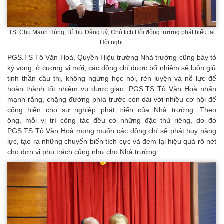
TS. Chu Mạnh Hùng, Bí thư Đảng uỷ, Chủ tịch Hội đồng trường phát biểu tại
Hội nghị.
PGS.TS Tô Văn Hoà, Quyền Hiệu trưởng Nhà trường cũng bày tỏ
kỳ vọng, ở cương vị mới, các đồng chí được bổ nhiệm sẽ luôn giữ
tinh thần cầu thị, không ngừng học hỏi, rèn luyện và nỗ lực để
hoàn thành tốt nhiệm vụ được giao. PGS.TS Tô Văn Hoà nhấn
mạnh rằng, chặng đường phía trước còn dài với nhiều cơ hội để
cống hiến cho sự nghiệp phát triển của Nhà trường. Theo
ông, mỗi vị trí công tác đều có những đặc thù riêng, do đó
PGS.TS Tô Văn Hoà mong muốn các đồng chí sẽ phát huy năng
lực, tạo ra những chuyển biến tích cực và đem lại hiệu quả rõ nét
cho đơn vị phụ trách cũng như cho Nhà trường.