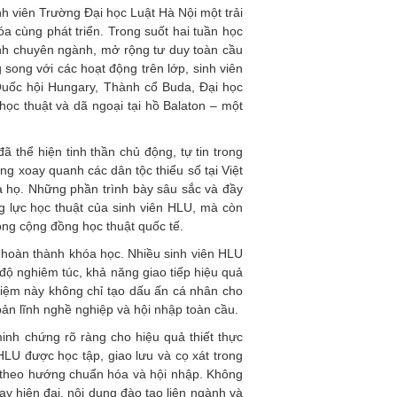
h viên Trường Đại học Luật Hà Nội một trải
óa cùng phát triển. Trong suốt hai tuần học
Anh chuyên ngành, mở rộng tư duy toàn cầu
song với các hoạt động trên lớp, sinh viên
uốc hội Hungary, Thành cổ Buda, Đại học
ọc thuật và dã ngoại tại hồ Balaton – một
 thể hiện tinh thần chủ động, tự tin trong
ng xoay quanh các dân tộc thiểu số tại Việt
 họ. Những phần trình bày sâu sắc và đầy
g lực học thuật của sinh viên HLU, mà còn
ong cộng đồng học thuật quốc tế.
ỉ hoàn thành khóa học. Nhiều sinh viên HLU
 độ nghiêm túc, khả năng giao tiếp hiệu quả
ghiệm này không chỉ tạo dấu ấn cá nhân cho
bản lĩnh nghề nghiệp và hội nhập toàn cầu.
inh chứng rõ ràng cho hiệu quả thiết thực
HLU được học tập, giao lưu và cọ xát trong
o theo hướng chuẩn hóa và hội nhập. Không
ạy hiện đại, nội dung đào tạo liên ngành và