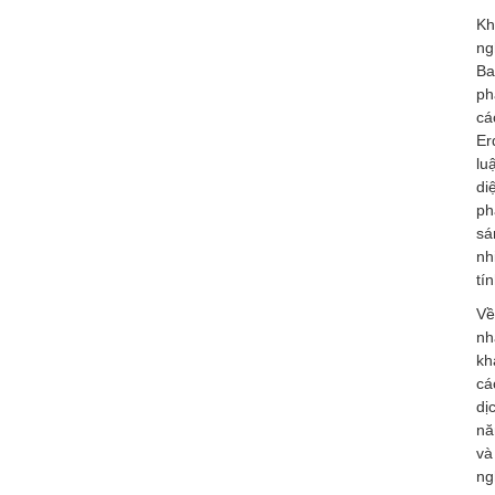
Kh
ng
Ba
ph
cá
Er
lu
di
ph
sá
nh
tí
Về
nh
kh
cá
dị
nă
và
ng