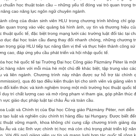
êu chuẩn học thuật toàn cầu – những yếu tố đóng vai trò quan trọng tr
 nâng cao năng lực ngôn ngữ chuyên ngành.
ành công của đoàn sinh viên HLU trong chương trình không chỉ góp 
ần quan trọng vào việc quảng bá hình ảnh, uy tín và thương hiệu c
c thuật quốc tế, đặc biệt trong mạng lưới các trường luật đối tác tại 
áo dục đại học toàn cầu đang thay đổi nhanh chóng, những chương tr
an trọng giúp HLU tiếp tục nâng tầm vị thế và thực hiện thành công s
ợng cao, đáp ứng yêu cầu phát triển và hội nhập quốc tế.
óa học hè quốc tế tại Trường Đại học Công giáo Pázmány Péter là một
ức hàng năm với mỗi mùa hè một chủ đề khác biệt, tập trung vào cá
u và liên ngành. Chương trình này nhận được sự hỗ trợ tài chính
mmission), qua đó tạo điều kiện thuận lợi cho sinh viên và giảng viên 
ao đổi kiến thức và kinh nghiệm trong một môi trường học thuật quốc 
ể duy trì chất lượng cao và mở rộng phạm vi tham gia, góp phần thúc đ
nh vực giáo dục pháp luật tại châu Âu và toàn cầu.
oa Luật và Chính trị của Đại học Công giáo Pázmány Péter, nơi diễn 
o tạo luật và nghiên cứu chính trị hàng đầu tại Hungary. Được biết đến
c thuật vững mạnh, khoa không chỉ cung cấp chương trình giảng dạy
âu Âu và các lĩnh vực chính trị học mà còn chú trọng phát triển kỹ nă
ên. Với đội ngũ giảng viên uy tín và mạng lưới hợp tác quốc tế rộng 