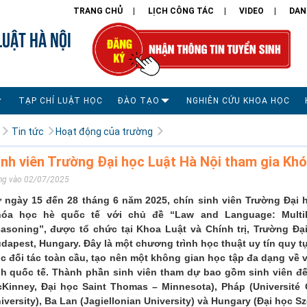
TRANG CHỦ
LỊCH CÔNG TÁC
VIDEO
DAN
LUẬT HÀ NỘI
TẠP CHÍ LUẬT HỌC
ĐÀO TẠO
NGHIÊN CỨU KHOA HỌC
Tin tức
Hoạt động của trường
inh viên Trường Đại học Luật Hà Nội tham gia Khó
ng vào 02/07/2025
 ngày 15 đến 28 tháng 6 năm 2025, chín sinh viên Trường Đại 
óa học hè quốc tế với chủ đề “Law and Language: Multili
asoning”, được tổ chức tại Khoa Luật và Chính trị, Trường Đạ
dapest, Hungary. Đây là một chương trình học thuật uy tín quy tụ
c đối tác toàn cầu, tạo nên một không gian học tập đa dạng về
nh quốc tế. Thành phần sinh viên tham dự bao gồm sinh viên đế
Kinney, Đại học Saint Thomas – Minnesota), Pháp (Université C
iversity), Ba Lan (Jagiellonian University) và Hungary (Đại học S