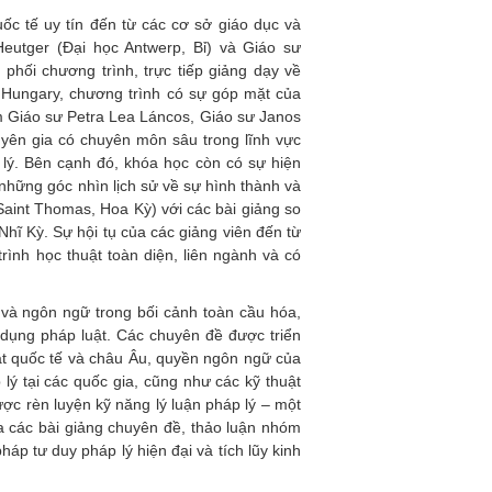
ốc tế uy tín đến từ các cơ sở giáo dục và
eutger (Đại học Antwerp, Bỉ) và Giáo sư
phối chương trình, trực tiếp giảng dạy về
 Hungary, chương trình có sự góp mặt của
m Giáo sư Petra Lea Láncos, Giáo sư Janos
uyên gia có chuyên môn sâu trong lĩnh vực
p lý. Bên cạnh đó, khóa học còn có sự hiện
hững góc nhìn lịch sử về sự hình thành và
Saint Thomas, Hoa Kỳ) với các bài giảng so
hĩ Kỳ. Sự hội tụ của các giảng viên đến từ
ình học thuật toàn diện, liên ngành và có
 và ngôn ngữ trong bối cảnh toàn cầu hóa,
 dụng pháp luật. Các chuyên đề được triển
ật quốc tế và châu Âu, quyền ngôn ngữ của
lý tại các quốc gia, cũng như các kỹ thuật
được rèn luyện kỹ năng lý luận pháp lý – một
ua các bài giảng chuyên đề, thảo luận nhóm
háp tư duy pháp lý hiện đại và tích lũy kinh