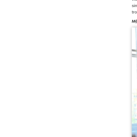
si
tr
Mộ