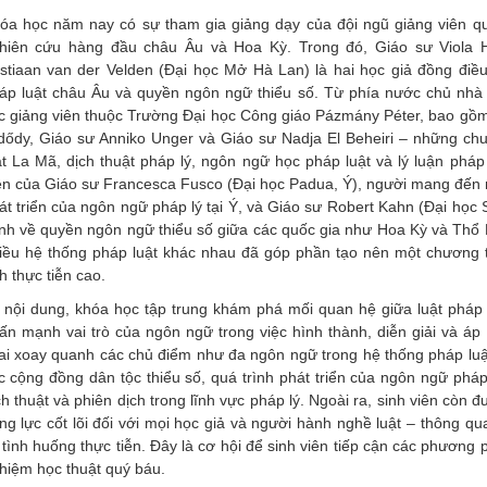
óa học năm nay có sự tham gia giảng dạy của đội ngũ giảng viên qu
hiên cứu hàng đầu châu Âu và Hoa Kỳ. Trong đó, Giáo sư Viola H
stiaan van der Velden (Đại học Mở Hà Lan) là hai học giả đồng điều 
áp luật châu Âu và quyền ngôn ngữ thiểu số. Từ phía nước chủ nhà
c giảng viên thuộc Trường Đại học Công giáo Pázmány Péter, bao gồ
dődy, Giáo sư Anniko Unger và Giáo sư Nadja El Beheiri – những ch
ật La Mã, dịch thuật pháp lý, ngôn ngữ học pháp luật và lý luận phá
ện của Giáo sư Francesca Fusco (Đại học Padua, Ý), người mang đến n
át triển của ngôn ngữ pháp lý tại Ý, và Giáo sư Robert Kahn (Đại học 
nh về quyền ngôn ngữ thiểu số giữa các quốc gia như Hoa Kỳ và Thổ N
iều hệ thống pháp luật khác nhau đã góp phần tạo nên một chương tr
nh thực tiễn cao.
 nội dung, khóa học tập trung khám phá mối quan hệ giữa luật pháp
ấn mạnh vai trò của ngôn ngữ trong việc hình thành, diễn giải và áp
ai xoay quanh các chủ điểm như đa ngôn ngữ trong hệ thống pháp lu
c cộng đồng dân tộc thiểu số, quá trình phát triển của ngôn ngữ pháp 
ch thuật và phiên dịch trong lĩnh vực pháp lý. Ngoài ra, sinh viên còn 
ng lực cốt lõi đối với mọi học giả và người hành nghề luật – thông q
 tình huống thực tiễn. Đây là cơ hội để sinh viên tiếp cận các phương p
hiệm học thuật quý báu.