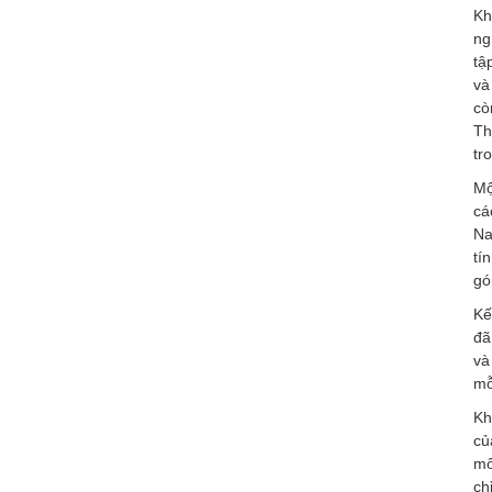
Kh
ng
tậ
và
cò
Th
tr
Mộ
cá
Na
tí
gó
Kế
đã
và
mỗ
Kh
củ
mô
ch