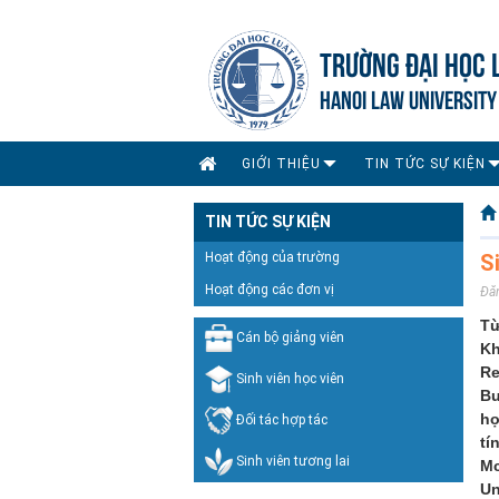
TRƯỜNG ĐẠI HỌC 
HANOI LAW UNIVERSITY
GIỚI THIỆU
TIN TỨC SỰ KIỆN
TIN TỨC SỰ KIỆN
Hoạt động của trường
S
Hoạt động các đơn vị
Đă
Từ
Cán bộ giảng viên
Kh
Re
Sinh viên học viên
Bu
họ
Đối tác hợp tác
tí
Sinh viên tương lai
Mc
Un