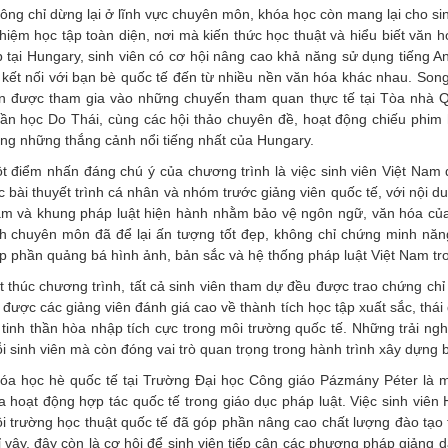
ông chỉ dừng lại ở lĩnh vực chuyên môn, khóa học còn mang lại cho sin
hiệm học tập toàn diện, nơi mà kiến thức học thuật và hiểu biết văn h
p tại Hungary, sinh viên có cơ hội nâng cao khả năng sử dụng tiếng 
 kết nối với bạn bè quốc tế đến từ nhiều nền văn hóa khác nhau. Song 
n được tham gia vào những chuyến tham quan thực tế tại Tòa nhà Q
ần học Do Thái, cùng các hội thảo chuyên đề, hoạt động chiếu phim h
ong những thắng cảnh nổi tiếng nhất của Hungary.
t điểm nhấn đáng chú ý của chương trình là việc sinh viên Việt Nam đã
c bài thuyết trình cá nhân và nhóm trước giảng viên quốc tế, với nội du
m và khung pháp luật hiện hành nhằm bảo vệ ngôn ngữ, văn hóa của
nh chuyên môn đã để lại ấn tượng tốt đẹp, không chỉ chứng minh năn
p phần quảng bá hình ảnh, bản sắc và hệ thống pháp luật Việt Nam tr
t thúc chương trình, tất cả sinh viên tham dự đều được trao chứng ch
 được các giảng viên đánh giá cao về thành tích học tập xuất sắc, thái
 tinh thần hòa nhập tích cực trong môi trường quốc tế. Những trải n
i sinh viên mà còn đóng vai trò quan trọng trong hành trình xây dựng 
óa học hè quốc tế tại Trường Đại học Công giáo Pázmány Péter là m
a hoạt động hợp tác quốc tế trong giáo dục pháp luật. Việc sinh viên 
i trường học thuật quốc tế đã góp phần nâng cao chất lượng đào tạ
ỉ vậy, đây còn là cơ hội để sinh viên tiếp cận các phương pháp giảng d