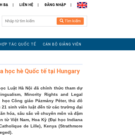
H BẠ
LIÊN HỆ
ĐĂNG NHẬP
Tìm kiếm
HỢP TÁC QUỐC TẾ
CÁN BỘ GIẢNG VIÊN
a học hè Quốc tế tại Hungary
học Luật Hà Nội đã chính thức tham dự
ngualism, Minority Rights and Legal
i học Công giáo Pázmány Péter, thủ đô
 21 sinh viên luật đến từ các trường đại
 văn hóa, sâu sắc về chuyên môn và đậm
n từ Việt Nam, Hoa Kỳ (Đại học Indiana
atholique de Lille), Kenya (Strathmore
zeged).