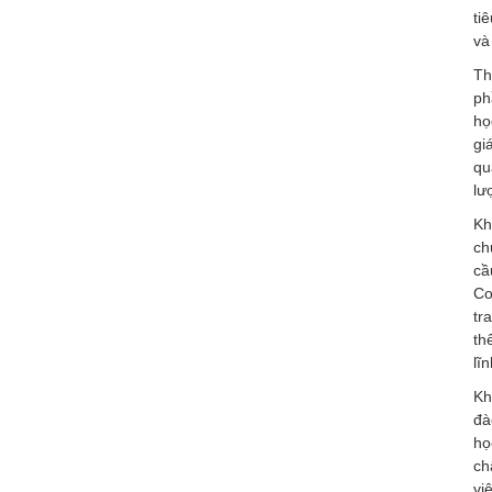
ti
và
Th
ph
họ
gi
qu
lư
Kh
ch
cầ
Co
tr
th
lĩ
Kh
đà
họ
ch
vi