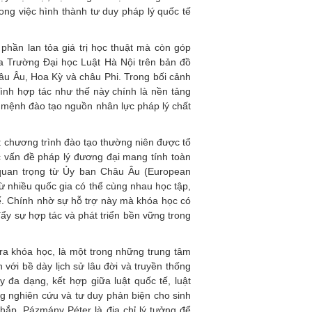
ong việc hình thành tư duy pháp lý quốc tế
phần lan tỏa giá trị học thuật mà còn góp
ủa Trường Đại học Luật Hà Nội trên bản đồ
châu Âu, Hoa Kỳ và châu Phi. Trong bối cảnh
ình hợp tác như thế này chính là nền tảng
ứ mệnh đào tạo nguồn nhân lực pháp lý chất
 chương trình đào tạo thường niên được tổ
c vấn đề pháp lý đương đại mang tính toàn
 quan trọng từ Ủy ban Châu Âu (European
từ nhiều quốc gia có thể cùng nhau học tập,
tế. Chính nhờ sự hỗ trợ này mà khóa học có
ẩy sự hợp tác và phát triển bền vững trong
ra khóa học, là một trong những trung tâm
 với bề dày lịch sử lâu đời và truyền thống
 đa dạng, kết hợp giữa luật quốc tế, luật
ng nghiên cứu và tư duy phản biện cho sinh
khắp, Pázmány Péter là địa chỉ lý tưởng để