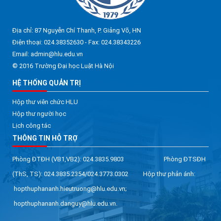
Địa chỉ: 87 Nguyễn Chí Thanh, P. Giảng Võ, HN
Điện thoại: 024.38352630 - Fax: 024.38343226
Email: admin@hlu.edu.vn
© 2016 Trường Đại học Luật Hà Nội
HỆ THỐNG QUẢN TRỊ
Hộp thư viên chức HLU
Hộp thư người học
Lịch công tác
THÔNG TIN HỖ TRỢ
Phòng ĐTĐH (VB1,VB2): 024.3835.9803 Phòng ĐTSĐH
(ThS, TS): 024.3835.2354/024.3773.0302 Hộp thư phản ánh:
hopthuphananh.hieutruong@hlu.edu.vn;
hopthuphananh.danguy@hlu.edu.vn.