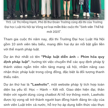
ThS. Lê Thị Hồng Hạnh, Phó Bí thư Đoàn Trường cùng đội thi của Trường
Vòng sơ loại miền Bắc cuộc thi “Sinh viên Thế hệ
Đại học Luật Hà Nội tại
mới 2025”.
Tham gia cuộc thi năm nay, đội thi Trường Đại học Luật Hà Nội
gồm 10 sinh viên tiêu biểu, mang đến hai dự án nổi bật gắn liền
với thế mạnh pháp luật.
Dự án thứ nhất có tên
"Pháp luật diễn ảnh – Phim hóa quy
định pháp luật"
, hướng tới việc chuyển thể các quy định pháp lý
thành video ngắn trên nền tảng mạng xã hội, nhằm nâng cao
nhận thức pháp luật trong cộng đồng, đặc biệt là đối tượng thanh
thiếu niên.
Dự án thứ hai là
"Lawholic"
, một website pháp lý tích hợp toàn
diện ba yếu tố: Học – Hành – Kết nối. Giao diện hiện đại, thân
thiện với người dùng cùng chatbot AI hỗ trợ thông minh, Lawholic
được kỳ vọng sẽ trở thành người bạn đồng hành đáng tin cậy của
sinh viên Luật trên cả nước, hỗ trợ họ áp dụng kiến thức vào thực