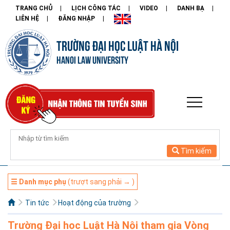
TRANG CHỦ
LỊCH CÔNG TÁC
VIDEO
DANH BẠ
LIÊN HỆ
ĐĂNG NHẬP
TRƯỜNG ĐẠI HỌC LUẬT HÀ NỘI
HANOI LAW UNIVERSITY
Tìm kiếm
☰ Danh mục phụ
(trượt sang phải → )
Tin tức
Hoạt động của trường
Trường Đại học Luật Hà Nội tham gia Vòng