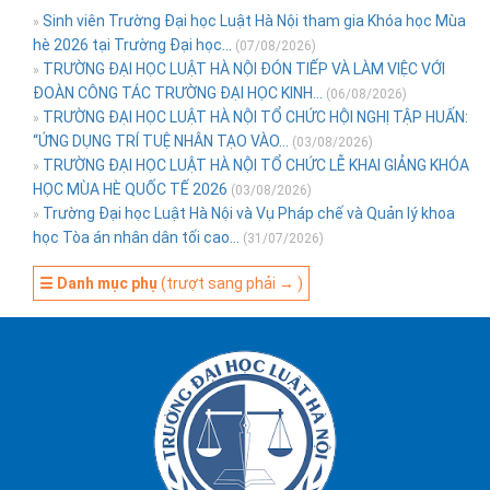
Sinh viên Trường Đại học Luật Hà Nội tham gia Khóa học Mùa
»
hè 2026 tại Trường Đại học...
(07/08/2026)
TRƯỜNG ĐẠI HỌC LUẬT HÀ NỘI ĐÓN TIẾP VÀ LÀM VIỆC VỚI
»
ĐOÀN CÔNG TÁC TRƯỜNG ĐẠI HỌC KINH...
(06/08/2026)
TRƯỜNG ĐẠI HỌC LUẬT HÀ NỘI TỔ CHỨC HỘI NGHỊ TẬP HUẤN:
»
“ỨNG DỤNG TRÍ TUỆ NHÂN TẠO VÀO...
(03/08/2026)
TRƯỜNG ĐẠI HỌC LUẬT HÀ NỘI TỔ CHỨC LỄ KHAI GIẢNG KHÓA
»
HỌC MÙA HÈ QUỐC TẾ 2026
(03/08/2026)
Trường Đại học Luật Hà Nội và Vụ Pháp chế và Quản lý khoa
»
học Tòa án nhân dân tối cao...
(31/07/2026)
☰ Danh mục phụ
(trượt sang phải → )