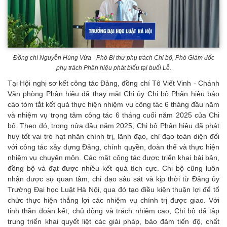
Đồng chí Nguyễn Hùng Vừa - Phó Bí thư phụ trách Chi bộ, Phó Giám đốc
phụ trách Phân hiệu phát biểu tại buổi Lễ.
Tại Hội nghị sơ kết công tác Đảng, đồng chí Tô Viết Vinh - Chánh
Văn phòng Phân hiệu đã thay mặt Chi ủy Chi bộ Phân hiệu báo
cáo tóm tắt kết quả thực hiện nhiệm vụ công tác 6 tháng đầu năm
và nhiệm vụ trọng tâm công tác 6 tháng cuối năm 2025 của Chi
bộ. Theo đó, trong nửa đầu năm 2025, Chi bộ Phân hiệu đã phát
huy tốt vai trò hạt nhân chính trị, lãnh đạo, chỉ đạo toàn diện đối
với công tác xây dựng Đảng, chính quyền, đoàn thể và thực hiện
nhiệm vụ chuyên môn. Các mặt công tác được triển khai bài bản,
đồng bộ và đạt được nhiều kết quả tích cực. Chi bộ cũng luôn
nhận được sự quan tâm, chỉ đạo sâu sát và kịp thời từ Đảng ủy
Trường Đại học Luật Hà Nội, qua đó tạo điều kiện thuận lợi để tổ
chức thực hiện thắng lợi các nhiệm vụ chính trị được giao. Với
tinh thần đoàn kết, chủ động và trách nhiệm cao, Chi bộ đã tập
trung triển khai quyết liệt các giải pháp, bảo đảm tiến độ, chất