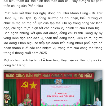
đại biểu tham dự, thể hiện tinh thần dân chủ, xây dựng vì sự phát
triển chung của Phân hiệu.
Phát biểu kết thúc Hội nghị, đồng chí Chu Mạnh Hùng - Bí Thư
Đảng uỷ, Chủ tịch Hội đồng Trường đã ghi nhận, biểu dương và
chúc mừng những nỗ lực của tập thể Chi bộ trong công tác lãnh
đạo, chỉ đạo thực hiện tốt các nhiệm vụ chính trị của Phân hiệu.
Bên cạnh những kết quả đạt được, đồng chí Bí thư Đảng ủy hy
vọng lãnh đạo các đơn vị, toàn thể đảng viên, viên chức, người
lao động Phân hiệu sẽ tiếp tục đoàn kết, cùng nhau phối hợp để
hoàn thành xuất sắc các nhiệm vụ trọng tâm của công tác Đảng
trong 6 tháng cuối năm 2025.
Một số hình ảnh tại buổi Lễ trao tặng Huy hiệu và Hội nghị sơ kết
công tác Đảng: