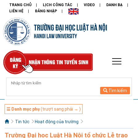
TRANG CHỦ
LỊCH CÔNG TÁC
VIDEO
DANH BẠ
LIÊN HỆ
ĐĂNG NHẬP
TRƯỜNG ĐẠI HỌC LUẬT HÀ NỘI
HANOI LAW UNIVERSITY
Tìm kiếm
☰ Danh mục phụ
(trượt sang phải → )
Tin tức
Hoạt động của trường
Trường Đại học Luật Hà Nội tổ chức Lễ trao