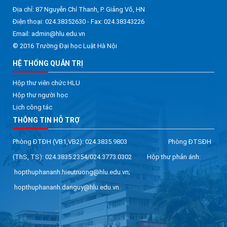
Địa chỉ: 87 Nguyễn Chí Thanh, P. Giảng Võ, HN
Điện thoại: 024.38352630 - Fax: 024.38343226
Email: admin@hlu.edu.vn
© 2016 Trường Đại học Luật Hà Nội
HỆ THỐNG QUẢN TRỊ
Hộp thư viên chức HLU
Hộp thư người học
Lịch công tác
THÔNG TIN HỖ TRỢ
Phòng ĐTĐH (VB1,VB2): 024.3835.9803 Phòng ĐTSĐH
(ThS, TS): 024.3835.2354/024.3773.0302 Hộp thư phản ánh:
hopthuphananh.hieutruong@hlu.edu.vn;
hopthuphananh.danguy@hlu.edu.vn.