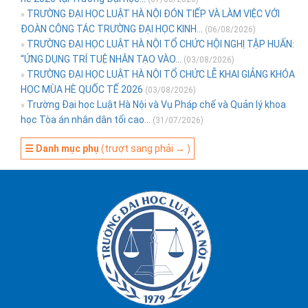
TRƯỜNG ĐẠI HỌC LUẬT HÀ NỘI ĐÓN TIẾP VÀ LÀM VIỆC VỚI
»
ĐOÀN CÔNG TÁC TRƯỜNG ĐẠI HỌC KINH...
(06/08/2026)
TRƯỜNG ĐẠI HỌC LUẬT HÀ NỘI TỔ CHỨC HỘI NGHỊ TẬP HUẤN:
»
“ỨNG DỤNG TRÍ TUỆ NHÂN TẠO VÀO...
(03/08/2026)
TRƯỜNG ĐẠI HỌC LUẬT HÀ NỘI TỔ CHỨC LỄ KHAI GIẢNG KHÓA
»
HỌC MÙA HÈ QUỐC TẾ 2026
(03/08/2026)
Trường Đại học Luật Hà Nội và Vụ Pháp chế và Quản lý khoa
»
học Tòa án nhân dân tối cao...
(31/07/2026)
☰ Danh mục phụ
(trượt sang phải → )