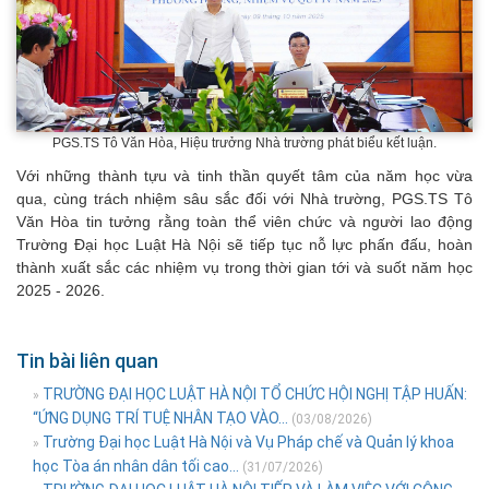
PGS.TS Tô Văn Hòa, Hiệu trưởng Nhà trường phát biểu kết luận.
Với những thành tựu và tinh thần quyết tâm của năm học vừa
qua, cùng trách nhiệm sâu sắc đối với Nhà trường, PGS.TS Tô
Văn Hòa tin tưởng rằng toàn thể viên chức và người lao động
Trường Đại học Luật Hà Nội sẽ tiếp tục nỗ lực phấn đấu, hoàn
thành xuất sắc các nhiệm vụ trong thời gian tới và suốt năm học
2025 - 2026.
Tin bài liên quan
TRƯỜNG ĐẠI HỌC LUẬT HÀ NỘI TỔ CHỨC HỘI NGHỊ TẬP HUẤN:
»
“ỨNG DỤNG TRÍ TUỆ NHÂN TẠO VÀO...
(03/08/2026)
Trường Đại học Luật Hà Nội và Vụ Pháp chế và Quản lý khoa
»
học Tòa án nhân dân tối cao...
(31/07/2026)