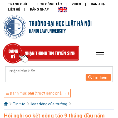
TRANG CHỦ
LỊCH CÔNG TÁC
VIDEO
DANH BẠ
LIÊN HỆ
ĐĂNG NHẬP
TRƯỜNG ĐẠI HỌC LUẬT HÀ NỘI
HANOI LAW UNIVERSITY
Tìm kiếm
☰ Danh mục phụ
(trượt sang phải → )
Tin tức
Hoạt động của trường
Hội nghị sơ kết công tác 9 tháng đầu năm