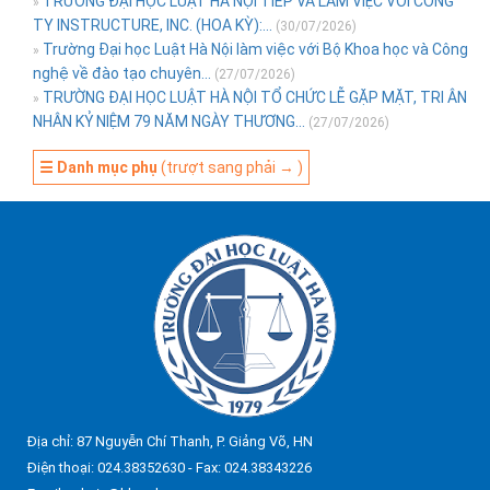
TRƯỜNG ĐẠI HỌC LUẬT HÀ NỘI TIẾP VÀ LÀM VIỆC VỚI CÔNG
»
TY INSTRUCTURE, INC. (HOA KỲ):...
(30/07/2026)
Trường Đại học Luật Hà Nội làm việc với Bộ Khoa học và Công
»
nghệ về đào tạo chuyên...
(27/07/2026)
TRƯỜNG ĐẠI HỌC LUẬT HÀ NỘI TỔ CHỨC LỄ GẶP MẶT, TRI ÂN
»
NHÂN KỶ NIỆM 79 NĂM NGÀY THƯƠNG...
(27/07/2026)
☰ Danh mục phụ
(trượt sang phải → )
Địa chỉ: 87 Nguyễn Chí Thanh, P. Giảng Võ, HN
Điện thoại: 024.38352630 - Fax: 024.38343226