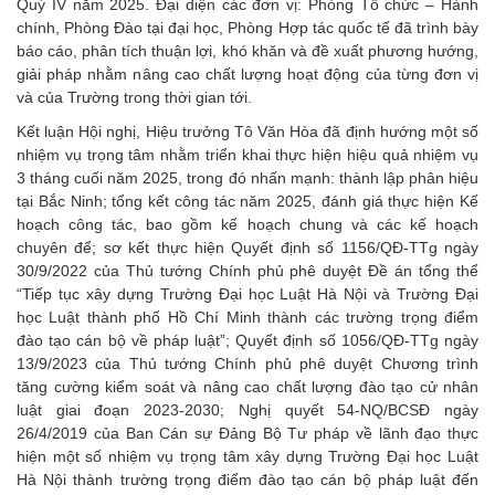
Quý IV năm 2025. Đại diện các đơn vị: Phòng Tổ chức – Hành
chính, Phòng Đào tại đại học, Phòng Hợp tác quốc tế đã trình bày
báo cáo, phân tích thuận lợi, khó khăn và đề xuất phương hướng,
giải pháp nhằm nâng cao chất lượng hoạt động của từng đơn vị
và của Trường trong thời gian tới.
Kết luận Hội nghị, Hiệu trưởng Tô Văn Hòa đã định hướng một số
nhiệm vụ trọng tâm nhằm triển khai thực hiện hiệu quả nhiệm vụ
3 tháng cuối năm 2025, trong đó nhấn mạnh: thành lập phân hiệu
tại Bắc Ninh; tổng kết công tác năm 2025, đánh giá thực hiện Kế
hoạch công tác, bao gồm kế hoạch chung và các kế hoạch
chuyên để; sơ kết thực hiện Quyết định số 1156/QĐ-TTg ngày
30/9/2022 của Thủ tướng Chính phủ phê duyệt Đề án tổng thể
“Tiếp tục xây dựng Trường Đại học Luật Hà Nội và Trường Đại
học Luật thành phố Hồ Chí Minh thành các trường trọng điểm
đào tạo cán bộ về pháp luật”; Quyết định số 1056/QĐ-TTg ngày
13/9/2023 của Thủ tướng Chính phủ phê duyệt Chương trình
tăng cường kiểm soát và nâng cao chất lượng đào tạo cử nhân
luật giai đoạn 2023-2030; Nghị quyết 54-NQ/BCSĐ ngày
26/4/2019 của Ban Cán sự Đảng Bộ Tư pháp về lãnh đạo thực
hiện một số nhiệm vụ trọng tâm xây dựng Trường Đại học Luật
Hà Nội thành trường trọng điểm đào tạo cán bộ pháp luật đến