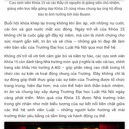
Cựu sinh viên Khóa 15 và các thầy cô nguyên là giảng viên chủ nhiệm,
giảng viên trực tiếp giảng dạy Khóa 15 cùng nhau chung tay ủng hộ đồng
bào bị ảnh hưởng bởi bão Bualoi.
Buổi hội khóa khép lại trong không khí ấm áp, với những nụ cười,
cái ôm và giọt nước mắt xúc động. Ngày trở về của Khóa 15
không chỉ là cuộc gặp gỡ đầy kỷ niệm, mà còn là minh chứng cho
sức mạnh gắn kết, tri ân và sẻ chia – những giá trị đẹp đẽ làm
nên bản sắc của Trường Đại học Luật Hà Nội qua mọi thế hệ.
Không chỉ trở về với tình cảm gắn bó và niềm tự hào, các cựu sinh viên
Khóa 15 còn dành tặng Nhà trường món quà ý nghĩa là việc cải tạo, chỉnh
trang sân khấu Hội trường A.403 – góp phần nâng cao chất lượng tổ
. Đây không chỉ là
chức các sự kiện và hoạt động chung của Trường
sự đóng góp thiết thực giúp các sự kiện của Trường được tổ chức
trang trọng, hiện đại hơn, mà còn thể hiện tinh thần trách nhiệm,
tri ân và chung tay xây dựng Trường Đại học Luật Hà Nội ngày
càng phát triển. Món quà của Khóa 15 được Nhà trường trân
trọng ghi nhận như một biểu tượng của sự kết nối bền chặt giữa
các thế hệ sinh viên Luật – những người luôn hướng về mái
trường thân yêu bằng cả tấm lòng và hành động cụ thể.