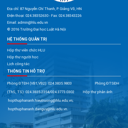
Địa chỉ: 87 Nguyễn Chí Thanh, P. Giảng Võ, HN
Điện thoại: 024.38352630 - Fax: 024.38343226
Email: admin@hlu.edu.vn
© 2016 Trường Đại học Luật Hà Nội
HỆ THỐNG QUẢN TRỊ
Hộp thư viên chức HLU
Hộp thư người học
Lịch công tác
THÔNG TIN HỖ TRỢ
Phòng ĐTĐH (VB1,VB2): 024.3835.9803 Phòng ĐTSĐH
(ThS, TS): 024.3835.2354/024.3773.0302 Hộp thư phản ánh:
hopthuphananh.hieutruong@hlu.edu.vn;
hopthuphananh.danguy@hlu.edu.vn.