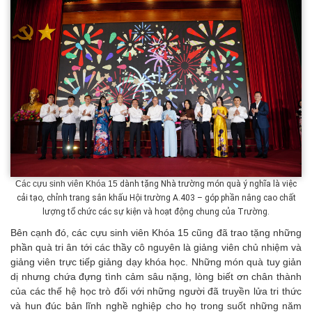
Các cựu sinh viên Khóa 15
dành tặng Nhà trường món quà ý nghĩa là việc
cải tạo, chỉnh trang sân khấu Hội trường A.403 – góp phần nâng cao chất
lượng tổ chức các sự kiện và hoạt động chung của Trường.
Bên cạnh đó, các cựu sinh viên Khóa 15 cũng đã trao tặng những
phần quà tri ân tới các thầy cô nguyên là giảng viên chủ nhiệm và
giảng viên trực tiếp giảng dạy khóa học. Những món quà tuy giản
dị nhưng chứa đựng tình cảm sâu nặng, lòng biết ơn chân thành
của các thế hệ học trò đối với những người đã truyền lửa tri thức
và hun đúc bản lĩnh nghề nghiệp cho họ trong suốt những năm