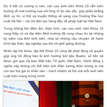
Dù ở bất cứ cương vị nào, các cựu sinh viên Khóa 15 vẫn luôn
hướng về mái trường xưa với lòng tri ân sâu sắc, góp phần khẳng
định uy tín, vị thế và truyền thống vẻ vang của Trường Đại học
Luật Hà Nội – cái nôi đào tạo hàng đầu về pháp luật tại Việt Nam.
Trong không khí đầm ấm, thân tình, các cựu sinh viên Khóa 15
cùng thầy cô và đại diện Nhà trường đã cùng nhau ôn lại những
kỷ niệm của thời sinh viên, chia sẻ những câu chuyện về hành
trình lập thân, lập nghiệp sau khi rời ghế giảng đường.
Nhân dịp hội khóa, tập thể Khóa 15 cũng đã phát động và quyên
góp ủng hộ đồng bào bị ảnh hưởng bởi bão Bualoi, số tiền sẽ
được gửi qua Ủy ban Mặt trận Tổ quốc Việt Nam. Hành động ý
nghĩa này không chỉ thể hiện tinh thần tương thân tương ái mà
còn lan tỏa giá trị nhân văn – trách nhiệm xã hội mà mỗi sinh viên
Luật luôn mang trong mình.