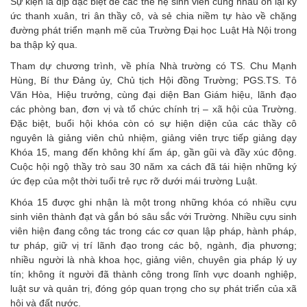
Sự kiện là dịp đặc biệt để các thế hệ sinh viên cùng nhau ôn lại ký
ức thanh xuân, tri ân thầy cô, và sẻ chia niềm tự hào về chặng
đường phát triển mạnh mẽ của Trường Đại học Luật Hà Nội trong
ba thập kỷ qua.
Tham dự chương trình, về phía Nhà trường có TS. Chu Mạnh
Hùng, Bí thư Đảng ủy, Chủ tịch Hội đồng Trường; PGS.TS. Tô
Văn Hòa, Hiệu trưởng, cùng đại diện Ban Giám hiệu, lãnh đạo
các phòng ban, đơn vị và tổ chức chính trị – xã hội của Trường.
Đặc biệt, buổi hội khóa còn có sự hiện diện của các thầy cô
nguyên là giảng viên chủ nhiệm, giảng viên trực tiếp giảng dạy
Khóa 15, mang đến không khí ấm áp, gần gũi và đầy xúc động.
Cuộc hội ngộ thầy trò sau 30 năm xa cách đã tái hiện những ký
ức đẹp của một thời tuổi trẻ rực rỡ dưới mái trường Luật.
Khóa 15 được ghi nhận là một trong những khóa có nhiều cựu
sinh viên thành đạt và gắn bó sâu sắc với Trường. Nhiều cựu sinh
viên hiện đang công tác trong các cơ quan lập pháp, hành pháp,
tư pháp, giữ vị trí lãnh đạo trong các bộ, ngành, địa phương;
nhiều người là nhà khoa học, giảng viên, chuyên gia pháp lý uy
tín; không ít người đã thành công trong lĩnh vực doanh nghiệp,
luật sư và quản trị, đóng góp quan trọng cho sự phát triển của xã
hội và đất nước.