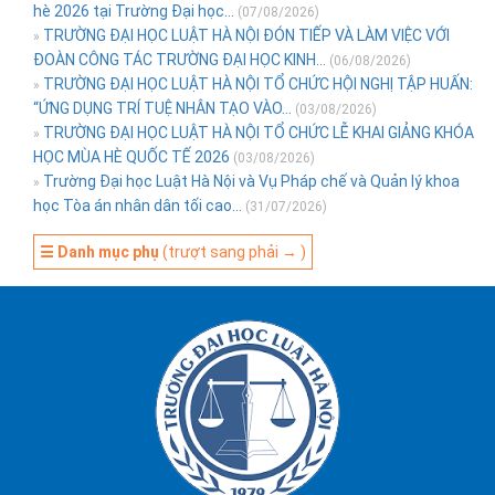
hè 2026 tại Trường Đại học...
(07/08/2026)
TRƯỜNG ĐẠI HỌC LUẬT HÀ NỘI ĐÓN TIẾP VÀ LÀM VIỆC VỚI
»
ĐOÀN CÔNG TÁC TRƯỜNG ĐẠI HỌC KINH...
(06/08/2026)
TRƯỜNG ĐẠI HỌC LUẬT HÀ NỘI TỔ CHỨC HỘI NGHỊ TẬP HUẤN:
»
“ỨNG DỤNG TRÍ TUỆ NHÂN TẠO VÀO...
(03/08/2026)
TRƯỜNG ĐẠI HỌC LUẬT HÀ NỘI TỔ CHỨC LỄ KHAI GIẢNG KHÓA
»
HỌC MÙA HÈ QUỐC TẾ 2026
(03/08/2026)
Trường Đại học Luật Hà Nội và Vụ Pháp chế và Quản lý khoa
»
học Tòa án nhân dân tối cao...
(31/07/2026)
☰ Danh mục phụ
(trượt sang phải → )