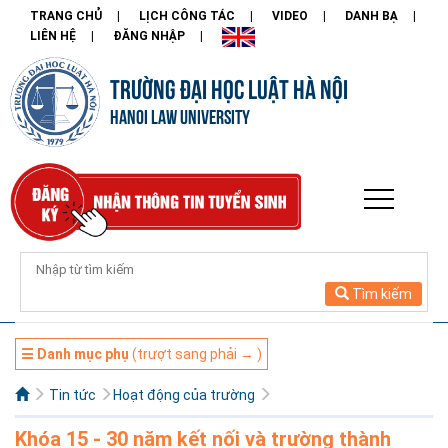
TRANG CHỦ
LỊCH CÔNG TÁC
VIDEO
DANH BẠ
LIÊN HỆ
ĐĂNG NHẬP
TRƯỜNG ĐẠI HỌC LUẬT HÀ NỘI
HANOI LAW UNIVERSITY
Tìm kiếm
☰ Danh mục phụ
(trượt sang phải → )
Tin tức
Hoạt động của trường
Khóa 15 - 30 năm kết nối và trường thành