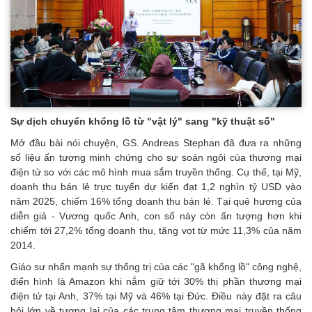
Sự dịch chuyển khổng lồ từ "vật lý" sang "kỹ thuật số"
Mở đầu bài nói chuyện, GS. Andreas Stephan đã đưa ra những
số liệu ấn tượng minh chứng cho sự soán ngôi của thương mại
điện tử so với các mô hình mua sắm truyền thống. Cụ thể, tại Mỹ,
doanh thu bán lẻ trực tuyến dự kiến đạt 1,2 nghìn tỷ USD vào
năm 2025, chiếm 16% tổng doanh thu bán lẻ. Tại quê hương của
diễn giả - Vương quốc Anh, con số này còn ấn tượng hơn khi
chiếm tới 27,2% tổng doanh thu, tăng vọt từ mức 11,3% của năm
2014.
Giáo sư nhấn mạnh sự thống trị của các "gã khổng lồ" công nghệ,
điển hình là Amazon khi nắm giữ tới 30% thị phần thương mại
điện tử tại Anh, 37% tại Mỹ và 46% tại Đức. Điều này đặt ra câu
hỏi lớn về tương lai của các trung tâm thương mại truyền thống