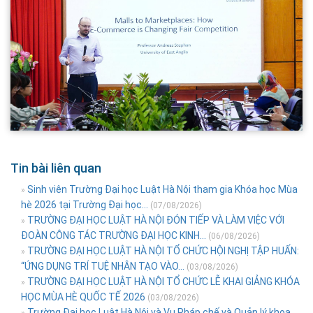
Tin bài liên quan
Sinh viên Trường Đại học Luật Hà Nội tham gia Khóa học Mùa
»
hè 2026 tại Trường Đại học...
(07/08/2026)
TRƯỜNG ĐẠI HỌC LUẬT HÀ NỘI ĐÓN TIẾP VÀ LÀM VIỆC VỚI
»
ĐOÀN CÔNG TÁC TRƯỜNG ĐẠI HỌC KINH...
(06/08/2026)
TRƯỜNG ĐẠI HỌC LUẬT HÀ NỘI TỔ CHỨC HỘI NGHỊ TẬP HUẤN:
»
“ỨNG DỤNG TRÍ TUỆ NHÂN TẠO VÀO...
(03/08/2026)
TRƯỜNG ĐẠI HỌC LUẬT HÀ NỘI TỔ CHỨC LỄ KHAI GIẢNG KHÓA
»
HỌC MÙA HÈ QUỐC TẾ 2026
(03/08/2026)
Trường Đại học Luật Hà Nội và Vụ Pháp chế và Quản lý khoa