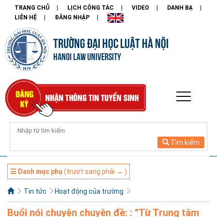
TRANG CHỦ
LỊCH CÔNG TÁC
VIDEO
DANH BẠ
LIÊN HỆ
ĐĂNG NHẬP
TRƯỜNG ĐẠI HỌC LUẬT HÀ NỘI
HANOI LAW UNIVERSITY
Tìm kiếm
☰ Danh mục phụ
(trượt sang phải → )
Tin tức
Hoạt động của trường
Buổi nói chuyện chuyên đề: : “Từ Trung tâm