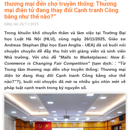
thương mại đến chợ truyền thống: Thương
mại điện tử đang thay đổi Cạnh tranh Công
bằng như thế nào?”
Đăng vào 26/11/2025
Trong khuôn khổ chuyến thăm và làm việc tại Trường Đại
học Luật Hà Nội (HLU), cùng ngày 26/11/2025, Giáo sư
Andreas Stephan (Đại học East Anglia - UEA) đã có buổi nói
chuyện chuyên đề đầy thu hút với giảng viên và sinh viên
Nhà trường. Với chủ đề
"Malls to Marketplaces: How E-
Commerce is Changing Fair Competition"
(tạm dịch: : “Từ
Trung tâm thương mại đến chợ truyền thống: Thương mại
điện tử đang thay đổi Cạnh tranh Công bằng như thế
nào?”?), buổi nói chuyện đã mở ra nhiều góc nhìn mới về
pháp luật cạnh tranh trong kỷ nguyên số.