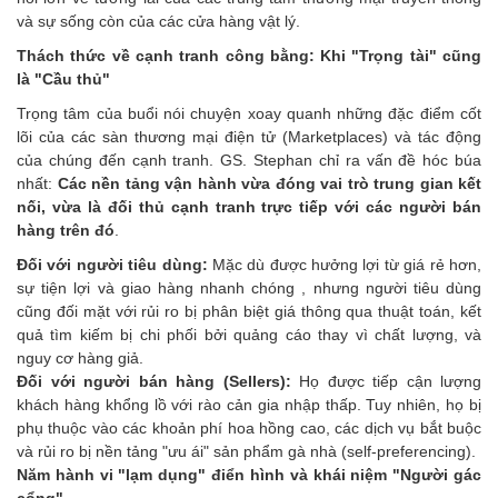
và sự sống còn của các cửa hàng vật lý.
Thách thức về cạnh tranh công bằng: Khi "Trọng tài" cũng
là "Cầu thủ"
Trọng tâm của buổi nói chuyện xoay quanh những đặc điểm cốt
lõi của các sàn thương mại điện tử (Marketplaces) và tác động
của chúng đến cạnh tranh. GS. Stephan chỉ ra vấn đề hóc búa
nhất:
Các nền tảng vận hành vừa đóng vai trò trung gian kết
nối, vừa là đối thủ cạnh tranh trực tiếp với các người bán
hàng trên đó
.
Đối với người tiêu dùng:
Mặc dù được hưởng lợi từ giá rẻ hơn,
sự tiện lợi và giao hàng nhanh chóng , nhưng người tiêu dùng
cũng đối mặt với rủi ro bị phân biệt giá thông qua thuật toán, kết
quả tìm kiếm bị chi phối bởi quảng cáo thay vì chất lượng, và
nguy cơ hàng giả.
Đối với người bán hàng (Sellers):
Họ được tiếp cận lượng
khách hàng khổng lồ với rào cản gia nhập thấp. Tuy nhiên, họ bị
phụ thuộc vào các khoản phí hoa hồng cao, các dịch vụ bắt buộc
và rủi ro bị nền tảng "ưu ái" sản phẩm gà nhà (self-preferencing).
Năm hành vi "lạm dụng" điển hình và khái niệm "Người gác
cổng"