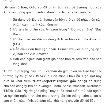
Để làm rõ hơn, Giáo sư đã phân tích sâu về trường hợp của
Amazon thông qua 5 hành vi được cho là hạn chế cạnh tranh:
Sử dụng dữ liệu bán hàng của bên thứ ba để phát triển sản
phẩm cạnh tranh của riêng mình.
Ưu ái sản phẩm của Amazon trong "Hộp mua hàng" (Buy
Box).
Ưu tiên các ưu đãi sử dụng dịch vụ hậu cần của Amazon
(FBA).
Gắn điều kiện truy cập nhãn "Prime" với việc sử dụng dịch
vụ hậu cần của Amazon.
Hạn chế người bán giảm giá hoặc bán rẻ hơn trên các nền
tảng khác.
Trước thực trạng này, GS. Stephan đã giới thiệu về Đạo luật Thị
trường Kỹ thuật số (DMA) của Liên minh Châu Âu. Đạo luật này
đưa ra khái niệm
"Gatekeepers" (Người gác cổng)
áp dụng
cho các công ty lớn như Google, Meta, Apple, Amazon, Microsoft,
TikTok. Các "Người gác cổng" này buộc phải tuân thủ các nghĩa
vụ nghiêm ngặt như: cho phép tương tác liên thông, cấm tự ưu ái
sản phẩm của mình, và đảm bảo khả năng chuyển đổi dữ liệu.