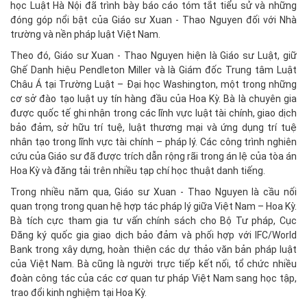
học Luật Hà Nội đã trình bày báo cáo tóm tắt tiểu sử và những
đóng góp nổi bật của Giáo sư Xuan - Thao Nguyen đối với Nhà
trường và nền pháp luật Việt Nam.
Theo đó, Giáo sư Xuan - Thao Nguyen hiện là Giáo sư Luật, giữ
Ghế Danh hiệu Pendleton Miller và là Giám đốc Trung tâm Luật
Châu Á tại Trường Luật – Đại học Washington, một trong những
cơ sở đào tạo luật uy tín hàng đầu của Hoa Kỳ. Bà là chuyên gia
được quốc tế ghi nhận trong các lĩnh vực luật tài chính, giao dịch
bảo đảm, sở hữu trí tuệ, luật thương mại và ứng dụng trí tuệ
nhân tạo trong lĩnh vực tài chính – pháp lý. Các công trình nghiên
cứu của Giáo sư đã được trích dẫn rộng rãi trong án lệ của tòa án
Hoa Kỳ và đăng tải trên nhiều tạp chí học thuật danh tiếng.
Trong nhiều năm qua, Giáo sư Xuan - Thao Nguyen là cầu nối
quan trọng trong quan hệ hợp tác pháp lý giữa Việt Nam – Hoa Kỳ.
Bà tích cực tham gia tư vấn chính sách cho Bộ Tư pháp, Cục
Đăng ký quốc gia giao dịch bảo đảm và phối hợp với IFC/World
Bank trong xây dựng, hoàn thiện các dự thảo văn bản pháp luật
của Việt Nam. Bà cũng là người trực tiếp kết nối, tổ chức nhiều
đoàn công tác của các cơ quan tư pháp Việt Nam sang học tập,
trao đổi kinh nghiệm tại Hoa Kỳ.