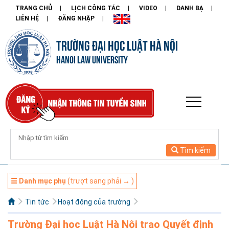
TRANG CHỦ
LỊCH CÔNG TÁC
VIDEO
DANH BẠ
LIÊN HỆ
ĐĂNG NHẬP
TRƯỜNG ĐẠI HỌC LUẬT HÀ NỘI
HANOI LAW UNIVERSITY
Tìm kiếm
☰ Danh mục phụ
(trượt sang phải → )
Tin tức
Hoạt động của trường
Trường Đại học Luật Hà Nội trao Quyết định