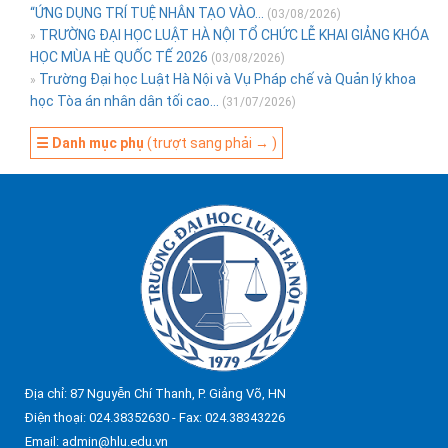
“ỨNG DỤNG TRÍ TUỆ NHÂN TẠO VÀO...
(03/08/2026)
TRƯỜNG ĐẠI HỌC LUẬT HÀ NỘI TỔ CHỨC LỄ KHAI GIẢNG KHÓA
»
HỌC MÙA HÈ QUỐC TẾ 2026
(03/08/2026)
Trường Đại học Luật Hà Nội và Vụ Pháp chế và Quản lý khoa
»
học Tòa án nhân dân tối cao...
(31/07/2026)
☰ Danh mục phụ
(trượt sang phải → )
Địa chỉ: 87 Nguyễn Chí Thanh, P. Giảng Võ, HN
Điện thoại: 024.38352630 - Fax: 024.38343226
Email: admin@hlu.edu.vn