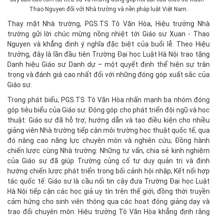
Thao Nguyen đối với Nhà trường và nền pháp luật Việt Nam.
Thay mặt Nhà trường, PGS.TS Tô Văn Hòa, Hiệu trưởng Nhà
trường gửi lời chúc mừng nồng nhiệt tới Giáo sư Xuan - Thao
Nguyen và khẳng định ý nghĩa đặc biệt của buổi lễ. Theo Hiệu
trưởng, đây là lần đầu tiên Trường Đại học Luật Hà Nội trao tặng
Danh hiệu Giáo sư Danh dự – một quyết định thể hiện sự trân
trọng và đánh giá cao nhất đối với những đóng góp xuất sắc của
Giáo sư.
Trong phát biểu, PGS.TS Tô Văn Hòa nhấn mạnh ba nhóm đóng
góp tiêu biểu của Giáo sư: Đóng góp cho phát triển đội ngũ và học
thuật: Giáo sư đã hỗ trợ, hướng dẫn và tạo điều kiện cho nhiều
giảng viên Nhà trường tiếp cận môi trường học thuật quốc tế, qua
đó nâng cao năng lực chuyên môn và nghiên cứu; Đồng hành
chiến lược cùng Nhà trường: Những tư vấn, chia sẻ kinh nghiệm
của Giáo sư đã giúp Trường củng cố tư duy quản trị và định
hướng chiến lược phát triển trong bối cảnh hội nhập; Kết nối hợp
tác quốc tế: Giáo sư là cầu nối tin cậy đưa Trường Đại học Luật
Hà Nội tiếp cận các học giả uy tín trên thế giới, đồng thời truyền
cảm hứng cho sinh viên thông qua các hoạt động giảng dạy và
trao đổi chuyên môn. Hiệu trưởng Tô Văn Hòa khẳng định rằng