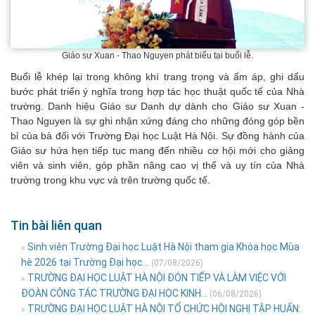
Giáo sư Xuan - Thao Nguyen phát biểu tại buổi lễ.
Buổi lễ khép lại trong không khí trang trọng và ấm áp, ghi dấu
bước phát triển ý nghĩa trong hợp tác học thuật quốc tế của Nhà
trường. Danh hiệu Giáo sư Danh dự dành cho Giáo sư Xuan -
Thao Nguyen là sự ghi nhận xứng đáng cho những đóng góp bền
bỉ của bà đối với Trường Đại học Luật Hà Nội. Sự đồng hành của
Giáo sư hứa hẹn tiếp tục mang đến nhiều cơ hội mới cho giảng
viên và sinh viên, góp phần nâng cao vị thế và uy tín của Nhà
trường trong khu vực và trên trường quốc tế.
Tin bài liên quan
Sinh viên Trường Đại học Luật Hà Nội tham gia Khóa học Mùa
»
hè 2026 tại Trường Đại học...
(07/08/2026)
TRƯỜNG ĐẠI HỌC LUẬT HÀ NỘI ĐÓN TIẾP VÀ LÀM VIỆC VỚI
»
ĐOÀN CÔNG TÁC TRƯỜNG ĐẠI HỌC KINH...
(06/08/2026)
TRƯỜNG ĐẠI HỌC LUẬT HÀ NỘI TỔ CHỨC HỘI NGHỊ TẬP HUẤN:
»