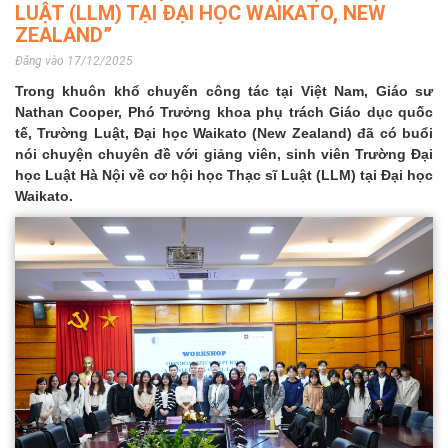
LUẬT (LLM) TẠI ĐẠI HỌC WAIKATO, NEW
ZEALAND”
Đăng vào 17/12/2025
Trong khuôn khổ chuyến công tác tại Việt Nam, Giáo sư
Nathan Cooper, Phó Trưởng khoa phụ trách Giáo dục quốc
tế, Trường Luật, Đại học Waikato (New Zealand) đã có buổi
nói chuyện chuyên đề với giảng viên, sinh viên Trường Đại
học Luật Hà Nội về cơ hội học Thạc sĩ Luật (LLM) tại Đại học
Waikato.