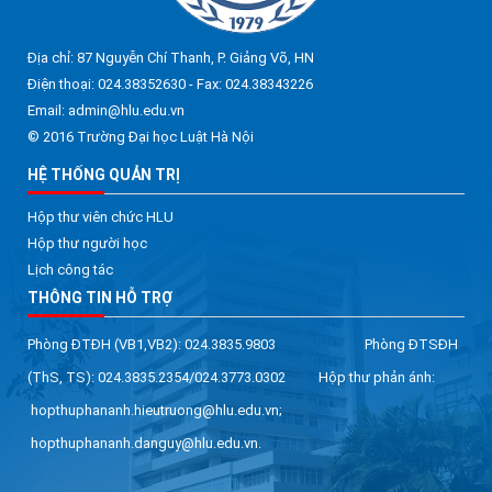
Địa chỉ: 87 Nguyễn Chí Thanh, P. Giảng Võ, HN
Điện thoại: 024.38352630 - Fax: 024.38343226
Email: admin@hlu.edu.vn
© 2016 Trường Đại học Luật Hà Nội
HỆ THỐNG QUẢN TRỊ
Hộp thư viên chức HLU
Hộp thư người học
Lịch công tác
THÔNG TIN HỖ TRỢ
Phòng ĐTĐH (VB1,VB2): 024.3835.9803 Phòng ĐTSĐH
(ThS, TS): 024.3835.2354/024.3773.0302 Hộp thư phản ánh:
hopthuphananh.hieutruong@hlu.edu.vn;
hopthuphananh.danguy@hlu.edu.vn.