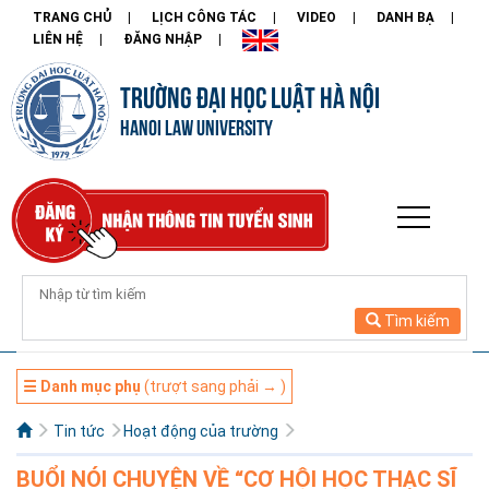
TRANG CHỦ
LỊCH CÔNG TÁC
VIDEO
DANH BẠ
LIÊN HỆ
ĐĂNG NHẬP
TRƯỜNG ĐẠI HỌC LUẬT HÀ NỘI
HANOI LAW UNIVERSITY
Tìm kiếm
☰ Danh mục phụ
(trượt sang phải → )
Tin tức
Hoạt động của trường
BUỔI NÓI CHUYỆN VỀ “CƠ HỘI HỌC THẠC SĨ