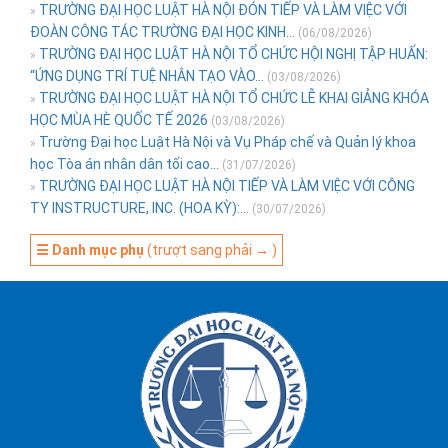
TRƯỜNG ĐẠI HỌC LUẬT HÀ NỘI ĐÓN TIẾP VÀ LÀM VIỆC VỚI
»
ĐOÀN CÔNG TÁC TRƯỜNG ĐẠI HỌC KINH...
(06/08/2026)
TRƯỜNG ĐẠI HỌC LUẬT HÀ NỘI TỔ CHỨC HỘI NGHỊ TẬP HUẤN:
»
“ỨNG DỤNG TRÍ TUỆ NHÂN TẠO VÀO...
(03/08/2026)
TRƯỜNG ĐẠI HỌC LUẬT HÀ NỘI TỔ CHỨC LỄ KHAI GIẢNG KHÓA
»
HỌC MÙA HÈ QUỐC TẾ 2026
(03/08/2026)
Trường Đại học Luật Hà Nội và Vụ Pháp chế và Quản lý khoa
»
học Tòa án nhân dân tối cao...
(31/07/2026)
TRƯỜNG ĐẠI HỌC LUẬT HÀ NỘI TIẾP VÀ LÀM VIỆC VỚI CÔNG
»
TY INSTRUCTURE, INC. (HOA KỲ):...
(30/07/2026)
☰ Danh mục phụ
(trượt sang phải → )