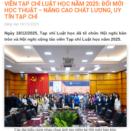
VIÊN TẠP CHÍ LUẬT HỌC NĂM 2025: ĐỔI MỚI
HỌC THUẬT – NÂNG CAO CHẤT LƯỢNG, UY
TÍN TẠP CHÍ
Đăng vào 18/12/2025
Ngày 18/12/2025, Tạp chí Luật học đã tổ chức Hội nghị bàn
tròn và Hội nghị cộng tác viên Tạp chí Luật học năm 2025.
Các đại biểu cùng nhau chụp ảnh lưu niệm tại Hội nghi bàn tròn.