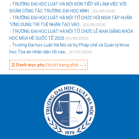
TRƯỜNG ĐẠI HỌC LUẬT HÀ NỘI ĐÓN TIẾP VÀ LÀM VIỆC VỚI
»
ĐOÀN CÔNG TÁC TRƯỜNG ĐẠI HỌC KINH...
(06/08/2026)
TRƯỜNG ĐẠI HỌC LUẬT HÀ NỘI TỔ CHỨC HỘI NGHỊ TẬP HUẤN:
»
“ỨNG DỤNG TRÍ TUỆ NHÂN TẠO VÀO...
(03/08/2026)
TRƯỜNG ĐẠI HỌC LUẬT HÀ NỘI TỔ CHỨC LỄ KHAI GIẢNG KHÓA
»
HỌC MÙA HÈ QUỐC TẾ 2026
(03/08/2026)
Trường Đại học Luật Hà Nội và Vụ Pháp chế và Quản lý khoa
»
học Tòa án nhân dân tối cao...
(31/07/2026)
☰ Danh mục phụ
(trượt sang phải → )