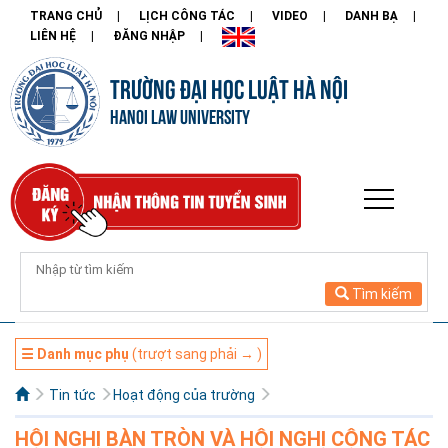
TRANG CHỦ
LỊCH CÔNG TÁC
VIDEO
DANH BẠ
LIÊN HỆ
ĐĂNG NHẬP
TRƯỜNG ĐẠI HỌC LUẬT HÀ NỘI
HANOI LAW UNIVERSITY
Tìm kiếm
☰ Danh mục phụ
(trượt sang phải → )
Tin tức
Hoạt động của trường
HỘI NGHỊ BÀN TRÒN VÀ HỘI NGHỊ CỘNG TÁC