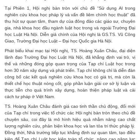
Tại Phiên 1, Hội nghị bàn tròn với chủ đề “Sử dụng AI trong
nghiên cứu khoa học pháp lý và vấn đề liêm chính học thuật” đã
thu hút sự quan tâm, tham dự của đông đảo các giáo sư, chuyên
gia, nhà khoa học đầu ngành luật học trong và ngoài Trường Đại
học Luật Hà Nội. Diễn giả chính của Hội nghị là GS.TS. Vũ Công
Giao, Trường Đại học Luật – Đại học Quốc gia Hà Nội.
Phát biểu khai mạc tại Hội nghị, TS. Hoàng Xuân Châu, đại diện
lãnh đạo Trường Đại học Luật Hà Nội, đã khẳng định vai trò, vị
thế và những đóng góp quan trọng của Tạp chí Luật học trong
hơn 30 năm xây dựng và phát triển. Tạp chí không chỉ là diễn đàn
công bố các kết quả nghiên cứu khoa học có giá trị, mà còn là
thiết chế học thuật nòng cốt, góp phần luận giải cơ sở lý luận và
thực tiễn cho quá trình xây dựng, hoàn thiện pháp luật và cải
cách tư pháp ở Việt Nam.
TS. Hoàng Xuân Châu đánh giá cao tinh thần chủ động, đổi mới
của Tạp chí trong việc tổ chức các Hội nghị bàn tròn theo chủ đề
chuyên sâu, coi đây là mô hình hiệu quả nhằm nâng cao chất
lượng nghiên cứu, phản biện khoa học và lan tỏa tri thức pháp lý.
Đồng thời, Nhà trường tiếp tục khẳng định sự quan tâm, tạo điều
kiện để Tạp chí Luật học kiện toàn tổ chức, nâng cao năng lực