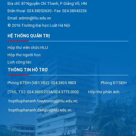
Địa chỉ: 87 Nguyễn Chí Thanh, P. Giảng Võ, HN
Điện thoại: 024.38352630 - Fax: 024.38343226
Email: admin@hlu.edu.vn
© 2016 Trường Đại học Luật Hà Nội
HỆ THỐNG QUẢN TRỊ
Hộp thư viên chức HLU
Hộp thư người học
Lịch công tác
THÔNG TIN HỖ TRỢ
Phòng ĐTĐH (VB1,VB2): 024.3835.9803 Phòng ĐTSĐH
(ThS, TS): 024.3835.2354/024.3773.0302 Hộp thư phản ánh:
hopthuphananh.hieutruong@hlu.edu.vn;
hopthuphananh.danguy@hlu.edu.vn.