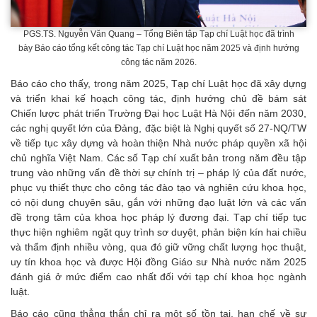
PGS.TS. Nguyễn Văn Quang – Tổng Biên tập Tạp chí Luật học đã trình
bày Báo cáo tổng kết công tác Tạp chí Luật học năm 2025 và định hướng
công tác năm 2026.
Báo cáo cho thấy, trong năm 2025, Tạp chí Luật học đã xây dựng
và triển khai kế hoạch công tác, định hướng chủ đề bám sát
Chiến lược phát triển Trường Đại học Luật Hà Nội đến năm 2030,
các nghị quyết lớn của Đảng, đặc biệt là Nghị quyết số 27-NQ/TW
về tiếp tục xây dựng và hoàn thiện Nhà nước pháp quyền xã hội
chủ nghĩa Việt Nam. Các số Tạp chí xuất bản trong năm đều tập
trung vào những vấn đề thời sự chính trị – pháp lý của đất nước,
phục vụ thiết thực cho công tác đào tạo và nghiên cứu khoa học,
có nội dung chuyên sâu, gắn với những đạo luật lớn và các vấn
đề trọng tâm của khoa học pháp lý đương đại. Tạp chí tiếp tục
thực hiện nghiêm ngặt quy trình sơ duyệt, phản biện kín hai chiều
và thẩm định nhiều vòng, qua đó giữ vững chất lượng học thuật,
uy tín khoa học và được Hội đồng Giáo sư Nhà nước năm 2025
đánh giá ở mức điểm cao nhất đối với tạp chí khoa học ngành
luật.
Báo cáo cũng thẳng thắn chỉ ra một số tồn tại, hạn chế về sự