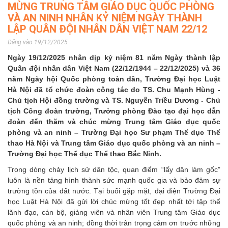
MỪNG TRUNG TÂM GIÁO DỤC QUỐC PHÒNG
VÀ AN NINH NHÂN KỶ NIỆM NGÀY THÀNH
LẬP QUÂN ĐỘI NHÂN DÂN VIỆT NAM 22/12
Đăng vào 19/12/2025
Ngày 19/12/2025 nhân dịp kỷ niệm 81 năm Ngày thành lập
Quân đội nhân dân Việt Nam (22/12/1944 – 22/12/2025) và 36
năm Ngày hội Quốc phòng toàn dân, Trường Đại học Luật
Hà Nội đã tổ chức đoàn công tác do TS. Chu Mạnh Hùng -
Chủ tịch Hội đồng trường và TS. Nguyễn Triều Dương - Chủ
tịch Công đoàn trường, Trưởng phòng Đào tạo đại học dẫn
đoàn đến thăm và chúc mừng Trung tâm Giáo dục quốc
phòng và an ninh – Trường Đại học Sư phạm Thể dục Thể
thao Hà Nội và Trung tâm Giáo dục quốc phòng và an ninh –
Trường Đại học Thể dục Thể thao Bắc Ninh.
Trong dòng chảy lịch sử dân tộc, quan điểm “lấy dân làm gốc”
luôn là nền tảng hình thành sức mạnh quốc gia và bảo đảm sự
trường tồn của đất nước. Tại buổi gặp mặt, đại diện Trường Đại
học Luật Hà Nội đã gửi lời chúc mừng tốt đẹp nhất tới tập thể
lãnh đạo, cán bộ, giảng viên và nhân viên Trung tâm Giáo dục
quốc phòng và an ninh; đồng thời trân trọng cảm ơn trước những