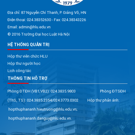
Địa chỉ: 87 Nguyễn Chí Thanh, P. Giảng Võ, HN
Điện thoại: 024.38352630 - Fax: 024.38343226
Email: admin@hlu.edu.vn
© 2016 Trường Đại học Luật Hà Nội
HỆ THỐNG QUẢN TRỊ
Hộp thư viên chức HLU
Hộp thư người học
Lịch công tác
THÔNG TIN HỖ TRỢ
Phòng ĐTĐH (VB1,VB2): 024.3835.9803 Phòng ĐTSĐH
(ThS, TS): 024.3835.2354/024.3773.0302 Hộp thư phản ánh:
hopthuphananh.hieutruong@hlu.edu.vn;
hopthuphananh.danguy@hlu.edu.vn.