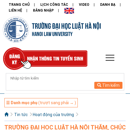
TRANG CHỦ
LỊCH CÔNG TÁC
VIDEO
DANH BẠ
LIÊN HỆ
ĐĂNG NHẬP
TRƯỜNG ĐẠI HỌC LUẬT HÀ NỘI
HANOI LAW UNIVERSITY
Tìm kiếm
☰ Danh mục phụ
(trượt sang phải → )
Tin tức
Hoạt động của trường
TRƯỜNG ĐẠI HỌC LUẬT HÀ NỘI THĂM, CHÚC