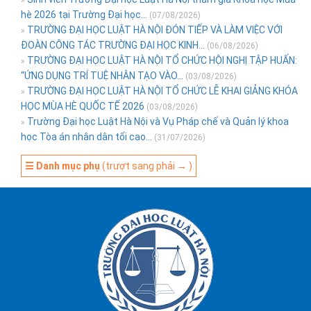
hè 2026 tại Trường Đại học...
(07/08/2026)
TRƯỜNG ĐẠI HỌC LUẬT HÀ NỘI ĐÓN TIẾP VÀ LÀM VIỆC VỚI
»
ĐOÀN CÔNG TÁC TRƯỜNG ĐẠI HỌC KINH...
(06/08/2026)
TRƯỜNG ĐẠI HỌC LUẬT HÀ NỘI TỔ CHỨC HỘI NGHỊ TẬP HUẤN:
»
“ỨNG DỤNG TRÍ TUỆ NHÂN TẠO VÀO...
(03/08/2026)
TRƯỜNG ĐẠI HỌC LUẬT HÀ NỘI TỔ CHỨC LỄ KHAI GIẢNG KHÓA
»
HỌC MÙA HÈ QUỐC TẾ 2026
(03/08/2026)
Trường Đại học Luật Hà Nội và Vụ Pháp chế và Quản lý khoa
»
học Tòa án nhân dân tối cao...
(31/07/2026)
☰ Danh mục phụ
(trượt sang phải → )