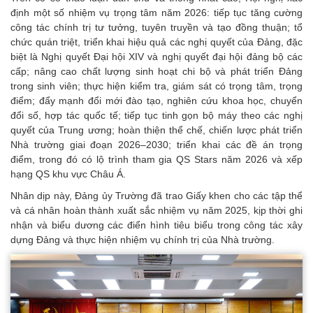
định một số nhiệm vụ trọng tâm năm 2026: tiếp tục tăng cường
công tác chính trị tư tưởng, tuyên truyền và tạo đồng thuận; tổ
chức quán triệt, triển khai hiệu quả các nghị quyết của Đảng, đặc
biệt là Nghị quyết Đại hội XIV và nghị quyết đại hội đảng bộ các
cấp; nâng cao chất lượng sinh hoạt chi bộ và phát triển Đảng
trong sinh viên; thực hiện kiểm tra, giám sát có trọng tâm, trọng
điểm; đẩy mạnh đổi mới đào tạo, nghiên cứu khoa học, chuyển
đổi số, hợp tác quốc tế; tiếp tục tinh gọn bộ máy theo các nghị
quyết của Trung ương; hoàn thiện thể chế, chiến lược phát triển
Nhà trường giai đoạn 2026–2030; triển khai các đề án trọng
điểm, trong đó có lộ trình tham gia QS Stars năm 2026 và xếp
hạng QS khu vực Châu Á.
Nhân dịp này, Đảng ủy Trường đã trao Giấy khen cho các tập thể
và cá nhân hoàn thành xuất sắc nhiệm vụ năm 2025, kịp thời ghi
nhận và biểu dương các điển hình tiêu biểu trong công tác xây
dựng Đảng và thực hiện nhiệm vụ chính trị của Nhà trường.