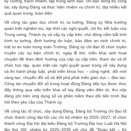
kỷ cương, trách nhiệm; tập trung lãnh đạo, chỉ đạo đồng bộ công
tác xây dựng Đảng và thực hiện nhiệm vụ chính trị, đạt nhiều kết
quả quan trọng, toàn diện.
Về công tác giáo dục chính trị, tư tưởng, Đảng ủy Nhà trường
quán triệt nghiêm túc, kịp thời các nghị quyết, chỉ thị, kết luận của
Trung ương, Thành ủy và cấp ủy cấp trên; chủ động nắm bắt tình
hình tư tưởng, định hướng dư luận, bảo đảm an ninh chính trị,
trật tự an toàn trong toàn Trường. Đảng ủy chỉ đạo tổ chức tuyên
truyền các sự kiện chính trị, ngày lễ lớn; triển khai sinh hoạt
chuyên đề theo định hướng của cấp ủy cấp trên; tham dự và tổ
chức học tập, quán triệt các nghị quyết quan trọng về xây dựng
và thi hành pháp luật, phát triển khoa học – công nghệ, đổi mới
sáng tạo, chuyển đổi số và đột phá phát triển giáo dục – đào tạo.
Công tác chuyển đổi số trong hoạt động Đảng tiếp tục được thúc
đẩy thông qua việc triển khai sổ tay đảng viên điện tử, thu nộp
đảng phí trên ứng dụng số và phần mềm theo dõi tiến trình đại
hội theo yêu cầu của Thành ủy.
Về công tác tổ chức, xây dựng Đảng, Đảng bộ Trường chỉ đạo tổ
chức thành công đại hội các chi bộ nhiệm kỳ 2025–2027; tổ chức
thành công Đại hội đại biểu Đảng bộ Trường Đại học Luật Hà Nội
lần thứ XIII, nhiệm kỳ 2025–2030 với chủ đề “Đoàn kết – Kỷ