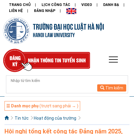
TRANG CHỦ
LỊCH CÔNG TÁC
VIDEO
DANH BẠ
LIÊN HỆ
ĐĂNG NHẬP
TRƯỜNG ĐẠI HỌC LUẬT HÀ NỘI
HANOI LAW UNIVERSITY
Tìm kiếm
☰ Danh mục phụ
(trượt sang phải → )
Tin tức
Hoạt động của trường
Hội nghị tổng kết công tác Đảng năm 2025,