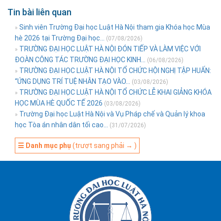
Tin bài liên quan
Sinh viên Trường Đại học Luật Hà Nội tham gia Khóa học Mùa
»
hè 2026 tại Trường Đại học...
(07/08/2026)
TRƯỜNG ĐẠI HỌC LUẬT HÀ NỘI ĐÓN TIẾP VÀ LÀM VIỆC VỚI
»
ĐOÀN CÔNG TÁC TRƯỜNG ĐẠI HỌC KINH...
(06/08/2026)
TRƯỜNG ĐẠI HỌC LUẬT HÀ NỘI TỔ CHỨC HỘI NGHỊ TẬP HUẤN:
»
“ỨNG DỤNG TRÍ TUỆ NHÂN TẠO VÀO...
(03/08/2026)
TRƯỜNG ĐẠI HỌC LUẬT HÀ NỘI TỔ CHỨC LỄ KHAI GIẢNG KHÓA
»
HỌC MÙA HÈ QUỐC TẾ 2026
(03/08/2026)
Trường Đại học Luật Hà Nội và Vụ Pháp chế và Quản lý khoa
»
học Tòa án nhân dân tối cao...
(31/07/2026)
☰ Danh mục phụ
(trượt sang phải → )