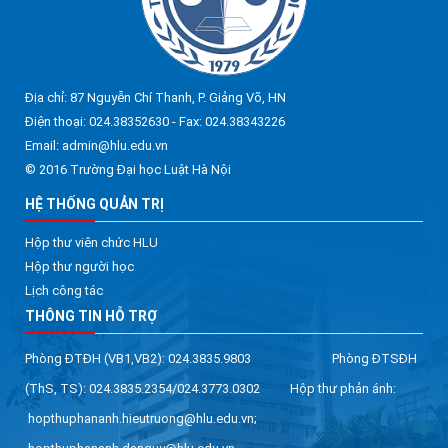
Địa chỉ: 87 Nguyễn Chí Thanh, P. Giảng Võ, HN
Điện thoại: 024.38352630 - Fax: 024.38343226
Email: admin@hlu.edu.vn
© 2016 Trường Đại học Luật Hà Nội
HỆ THỐNG QUẢN TRỊ
Hộp thư viên chức HLU
Hộp thư người học
Lịch công tác
THÔNG TIN HỖ TRỢ
Phòng ĐTĐH (VB1,VB2): 024.3835.9803 Phòng ĐTSĐH
(ThS, TS): 024.3835.2354/024.3773.0302 Hộp thư phản ánh:
hopthuphananh.hieutruong@hlu.edu.vn;