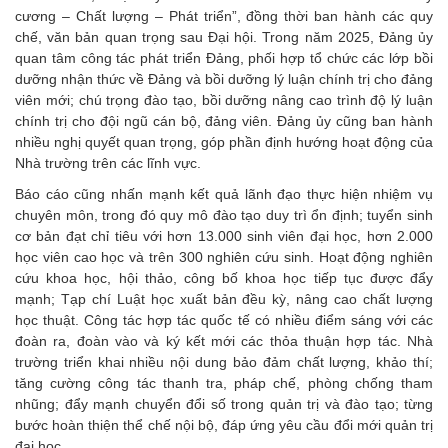
cương – Chất lượng – Phát triển”, đồng thời ban hành các quy
chế, văn bản quan trọng sau Đại hội. Trong năm 2025, Đảng ủy
quan tâm công tác phát triển Đảng, phối hợp tổ chức các lớp bồi
dưỡng nhận thức về Đảng và bồi dưỡng lý luận chính trị cho đảng
viên mới; chú trọng đào tạo, bồi dưỡng nâng cao trình độ lý luận
chính trị cho đội ngũ cán bộ, đảng viên. Đảng ủy cũng ban hành
nhiều nghị quyết quan trọng, góp phần định hướng hoạt động của
Nhà trường trên các lĩnh vực.
Báo cáo cũng nhấn mạnh kết quả lãnh đạo thực hiện nhiệm vụ
chuyên môn, trong đó quy mô đào tạo duy trì ổn định; tuyển sinh
cơ bản đạt chỉ tiêu với hơn 13.000 sinh viên đại học, hơn 2.000
học viên cao học và trên 300 nghiên cứu sinh. Hoạt động nghiên
cứu khoa học, hội thảo, công bố khoa học tiếp tục được đẩy
mạnh; Tạp chí Luật học xuất bản đều kỳ, nâng cao chất lượng
học thuật. Công tác hợp tác quốc tế có nhiều điểm sáng với các
đoàn ra, đoàn vào và ký kết mới các thỏa thuận hợp tác. Nhà
trường triển khai nhiều nội dung bảo đảm chất lượng, khảo thí;
tăng cường công tác thanh tra, pháp chế, phòng chống tham
nhũng; đẩy mạnh chuyển đổi số trong quản trị và đào tạo; từng
bước hoàn thiện thể chế nội bộ, đáp ứng yêu cầu đổi mới quản trị
đại học.