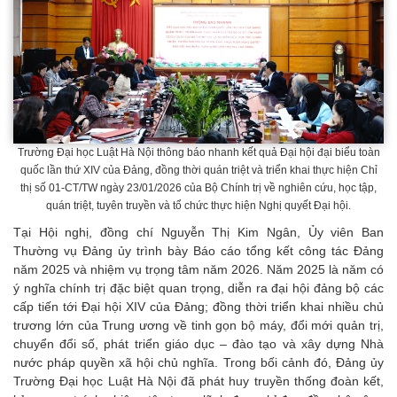
Trường Đại học Luật Hà Nội thông báo nhanh kết quả Đại hội đại biểu toàn
quốc lần thứ XIV của Đảng, đồng thời quán triệt và triển khai thực hiện Chỉ
thị số 01-CT/TW ngày 23/01/2026 của Bộ Chính trị về nghiên cứu, học tập,
quán triệt, tuyên truyền và tổ chức thực hiện Nghị quyết Đại hội.
Tại Hội nghị, đồng chí Nguyễn Thị Kim Ngân, Ủy viên Ban
Thường vụ Đảng ủy trình bày Báo cáo tổng kết công tác Đảng
năm 2025 và nhiệm vụ trọng tâm năm 2026. Năm 2025 là năm có
ý nghĩa chính trị đặc biệt quan trọng, diễn ra đại hội đảng bộ các
cấp tiến tới Đại hội XIV của Đảng; đồng thời triển khai nhiều chủ
trương lớn của Trung ương về tinh gọn bộ máy, đổi mới quản trị,
chuyển đổi số, phát triển giáo dục – đào tạo và xây dựng Nhà
nước pháp quyền xã hội chủ nghĩa. Trong bối cảnh đó, Đảng ủy
Trường Đại học Luật Hà Nội đã phát huy truyền thống đoàn kết,