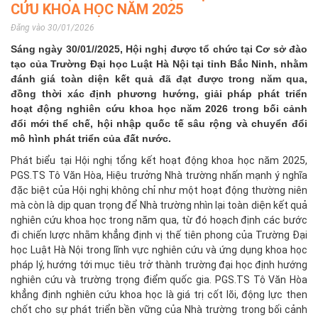
CỨU KHOA HỌC NĂM 2025
Đăng vào 30/01/2026
Sáng ngày 30/01//2025, Hội nghị được tổ chức tại Cơ sở đào
tạo của Trường Đại học Luật Hà Nội tại tỉnh Bắc Ninh, nhằm
đánh giá toàn diện kết quả đã đạt được trong năm qua,
đồng thời xác định phương hướng, giải pháp phát triển
hoạt động nghiên cứu khoa học năm 2026 trong bối cảnh
đổi mới thể chế, hội nhập quốc tế sâu rộng và chuyển đổi
mô hình phát triển của đất nước.
Phát biểu tại Hội nghị tổng kết hoạt động khoa học năm 2025,
PGS.TS Tô Văn Hòa, Hiệu trưởng Nhà trường nhấn mạnh ý nghĩa
đặc biệt của Hội nghị không chỉ như một hoạt động thường niên
mà còn là dịp quan trọng để Nhà trường nhìn lại toàn diện kết quả
nghiên cứu khoa học trong năm qua, từ đó hoạch định các bước
đi chiến lược nhằm khẳng định vị thế tiên phong của Trường Đại
học Luật Hà Nội trong lĩnh vực nghiên cứu và ứng dụng khoa học
pháp lý, hướng tới mục tiêu trở thành trường đại học định hướng
nghiên cứu và trường trọng điểm quốc gia. PGS.TS Tô Văn Hòa
khẳng định nghiên cứu khoa học là giá trị cốt lõi, động lực then
chốt cho sự phát triển bền vững của Nhà trường trong bối cảnh