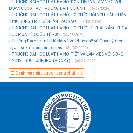
TRƯỜNG ĐẠI HỌC LUẬT HÀ NỘI ĐÓN TIẾP VÀ LÀM VIỆC VỚI
»
ĐOÀN CÔNG TÁC TRƯỜNG ĐẠI HỌC KINH...
(06/08/2026)
TRƯỜNG ĐẠI HỌC LUẬT HÀ NỘI TỔ CHỨC HỘI NGHỊ TẬP HUẤN:
»
“ỨNG DỤNG TRÍ TUỆ NHÂN TẠO VÀO...
(03/08/2026)
TRƯỜNG ĐẠI HỌC LUẬT HÀ NỘI TỔ CHỨC LỄ KHAI GIẢNG KHÓA
»
HỌC MÙA HÈ QUỐC TẾ 2026
(03/08/2026)
Trường Đại học Luật Hà Nội và Vụ Pháp chế và Quản lý khoa
»
học Tòa án nhân dân tối cao...
(31/07/2026)
TRƯỜNG ĐẠI HỌC LUẬT HÀ NỘI TIẾP VÀ LÀM VIỆC VỚI CÔNG
»
TY INSTRUCTURE, INC. (HOA KỲ):...
(30/07/2026)
☰ Danh mục phụ
(trượt sang phải → )