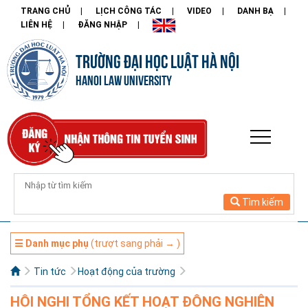
TRANG CHỦ
LỊCH CÔNG TÁC
VIDEO
DANH BẠ
LIÊN HỆ
ĐĂNG NHẬP
TRƯỜNG ĐẠI HỌC LUẬT HÀ NỘI
HANOI LAW UNIVERSITY
Tìm kiếm
☰ Danh mục phụ
(trượt sang phải → )
Tin tức
Hoạt động của trường
HỘI NGHỊ TỔNG KẾT HOẠT ĐỘNG NGHIÊN