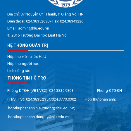
Địa chỉ: 87 Nguyễn Chí Thanh, P. Giảng Võ, HN
Điện thoại: 024.38352630 - Fax: 024.38343226
Email: admin@hlu.edu.vn
© 2016 Trường Đại học Luật Hà Nội
HỆ THỐNG QUẢN TRỊ
Hộp thư viên chức HLU
Hộp thư người học
Lịch công tác
THÔNG TIN HỖ TRỢ
Phòng ĐTĐH (VB1,VB2): 024.3835.9803 Phòng ĐTSĐH
(ThS, TS): 024.3835.2354/024.3773.0302 Hộp thư phản ánh:
hopthuphananh.hieutruong@hlu.edu.vn;
hopthuphananh.danguy@hlu.edu.vn.