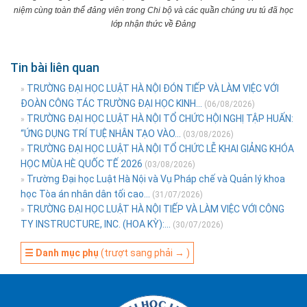
niệm cùng toàn thể đảng viên trong Chi bộ và các quần chúng ưu tú đã học
lớp nhận thức về Đảng
Tin bài liên quan
TRƯỜNG ĐẠI HỌC LUẬT HÀ NỘI ĐÓN TIẾP VÀ LÀM VIỆC VỚI
»
ĐOÀN CÔNG TÁC TRƯỜNG ĐẠI HỌC KINH...
(06/08/2026)
TRƯỜNG ĐẠI HỌC LUẬT HÀ NỘI TỔ CHỨC HỘI NGHỊ TẬP HUẤN:
»
“ỨNG DỤNG TRÍ TUỆ NHÂN TẠO VÀO...
(03/08/2026)
TRƯỜNG ĐẠI HỌC LUẬT HÀ NỘI TỔ CHỨC LỄ KHAI GIẢNG KHÓA
»
HỌC MÙA HÈ QUỐC TẾ 2026
(03/08/2026)
Trường Đại học Luật Hà Nội và Vụ Pháp chế và Quản lý khoa
»
học Tòa án nhân dân tối cao...
(31/07/2026)
TRƯỜNG ĐẠI HỌC LUẬT HÀ NỘI TIẾP VÀ LÀM VIỆC VỚI CÔNG
»
TY INSTRUCTURE, INC. (HOA KỲ):...
(30/07/2026)
☰ Danh mục phụ
(trượt sang phải → )