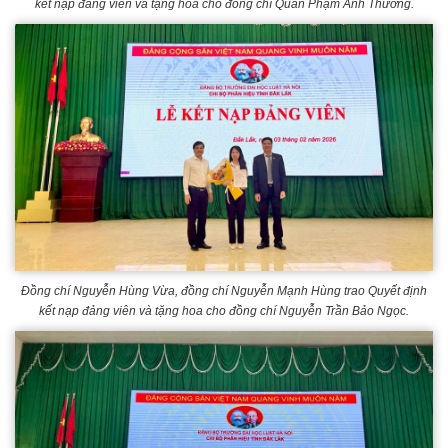
kết nạp đảng viên và tặng hoa cho đồng chí Quản Phạm Anh Thương.
Đồng chí Nguyễn Hùng Vừa, đồng chí Nguyễn Mạnh Hùng trao Quyết định
kết nạp đảng viên và tặng hoa cho đồng chí Nguyễn Trần Bảo Ngọc.