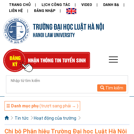
TRANG CHỦ
LỊCH CÔNG TÁC
VIDEO
DANH BẠ
LIÊN HỆ
ĐĂNG NHẬP
TRƯỜNG ĐẠI HỌC LUẬT HÀ NỘI
HANOI LAW UNIVERSITY
Tìm kiếm
☰ Danh mục phụ
(trượt sang phải → )
Tin tức
Hoạt động của trường
Chi bộ Phân hiệu Trường Đại học Luật Hà Nội