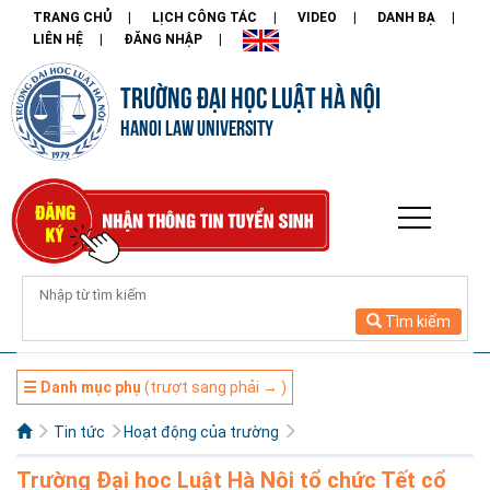
TRANG CHỦ
LỊCH CÔNG TÁC
VIDEO
DANH BẠ
LIÊN HỆ
ĐĂNG NHẬP
TRƯỜNG ĐẠI HỌC LUẬT HÀ NỘI
HANOI LAW UNIVERSITY
Tìm kiếm
☰ Danh mục phụ
(trượt sang phải → )
Tin tức
Hoạt động của trường
Trường Đại học Luật Hà Nội tổ chức Tết cổ