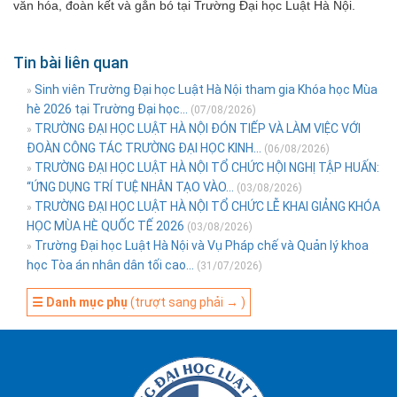
văn hóa, đoàn kết và gắn bó tại Trường Đại học Luật Hà Nội.
Tin bài liên quan
Sinh viên Trường Đại học Luật Hà Nội tham gia Khóa học Mùa
»
hè 2026 tại Trường Đại học...
(07/08/2026)
TRƯỜNG ĐẠI HỌC LUẬT HÀ NỘI ĐÓN TIẾP VÀ LÀM VIỆC VỚI
»
ĐOÀN CÔNG TÁC TRƯỜNG ĐẠI HỌC KINH...
(06/08/2026)
TRƯỜNG ĐẠI HỌC LUẬT HÀ NỘI TỔ CHỨC HỘI NGHỊ TẬP HUẤN:
»
“ỨNG DỤNG TRÍ TUỆ NHÂN TẠO VÀO...
(03/08/2026)
TRƯỜNG ĐẠI HỌC LUẬT HÀ NỘI TỔ CHỨC LỄ KHAI GIẢNG KHÓA
»
HỌC MÙA HÈ QUỐC TẾ 2026
(03/08/2026)
Trường Đại học Luật Hà Nội và Vụ Pháp chế và Quản lý khoa
»
học Tòa án nhân dân tối cao...
(31/07/2026)
☰ Danh mục phụ
(trượt sang phải → )