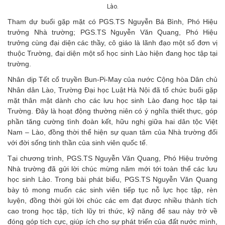
Lào.
Tham dự buổi gặp mặt có PGS.TS Nguyễn Bá Bình, Phó Hiệu
trưởng Nhà trường; PGS.TS Nguyễn Văn Quang, Phó Hiệu
trưởng cùng đại diện các thầy, cô giáo là lãnh đạo một số đơn vị
thuộc Trường, đại diện một số học sinh Lào hiện đang học tập tại
trường.
Nhân dịp Tết cổ truyền Bun-Pi-May của nước Cộng hòa Dân chủ
Nhân dân Lào, Trường Đại học Luật Hà Nội đã tổ chức buổi gặp
mặt thân mật dành cho các lưu học sinh Lào đang học tập tại
Trường. Đây là hoạt động thường niên có ý nghĩa thiết thực, góp
phần tăng cường tình đoàn kết, hữu nghị giữa hai dân tộc Việt
Nam – Lào, đồng thời thể hiện sự quan tâm của Nhà trường đối
với đời sống tinh thần của sinh viên quốc tế.
Tại chương trình, PGS.TS Nguyễn Văn Quang, Phó Hiệu trưởng
Nhà trường đã gửi lời chúc mừng năm mới tới toàn thể các lưu
học sinh Lào. Trong bài phát biểu, PGS.TS Nguyễn Văn Quang
bày tỏ mong muốn các sinh viên tiếp tục nỗ lực học tập, rèn
luyện, đồng thời gửi lời chúc các em đạt được nhiều thành tích
cao trong học tập, tích lũy tri thức, kỹ năng để sau này trở về
đóng góp tích cực, giúp ích cho sự phát triển của đất nước mình,