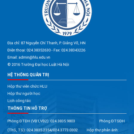
Địa chỉ: 87 Nguyễn Chí Thanh, P. Giảng Võ, HN
Điện thoại: 024.38352630 - Fax: 024.38343226
Email: admin@hlu.edu.vn
© 2016 Trường Đại học Luật Hà Nội
HỆ THỐNG QUẢN TRỊ
Hộp thư viên chức HLU
Hộp thư người học
Lịch công tác
THÔNG TIN HỖ TRỢ
Phòng ĐTĐH (VB1,VB2): 024.3835.9803 Phòng ĐTSĐH
(ThS, TS): 024.3835.2354/024.3773.0302 Hộp thư phản ánh: