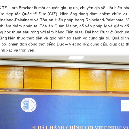
.TS. Lars Brocker là một chuyên gia uy tín, chuyên gia về luật hiến p
ức Hợp tác Quốc tế Đức (GIZ). Hiện ông đang đảm nhiệm chức vụ 
ineland-Palatinate và Tòa án Hiến pháp bang Rhineland-Palatinate. V
ình làm thẩm phán tại Tòa án Quận Mainz, cố vấn pháp lý và giám đ
ng học thuật sâu rộng với tấm bằng Tiến sĩ tại Đại học Ruhr ở Bochu
ững kiến thức thực tiễn và góc nhìn so sánh vô cùng giá trị. Quá trìn
ợ bởi phiên dịch đồng thời tiếng Đức – Việt do IRZ cung cấp, giúp các t
ính xác và trọn vẹn.