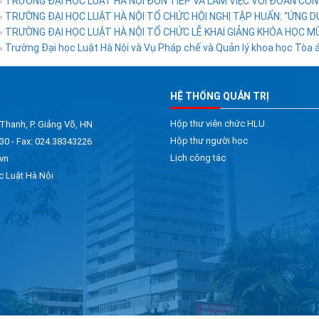
TRƯỜNG ĐẠI HỌC LUẬT HÀ NỘI ĐÓN TIẾP VÀ LÀM VIỆC VỚI ĐOÀN CÔNG
»
TRƯỜNG ĐẠI HỌC LUẬT HÀ NỘI TỔ CHỨC HỘI NGHỊ TẬP HUẤN: “ỨNG DỤ
»
TRƯỜNG ĐẠI HỌC LUẬT HÀ NỘI TỔ CHỨC LỄ KHAI GIẢNG KHÓA HỌC M
»
Trường Đại học Luật Hà Nội và Vụ Pháp chế và Quản lý khoa học Tòa án
»
HỆ THỐNG QUẢN TRỊ
Hộp thư viên chức HLU
 Thanh, P. Giảng Võ, HN
Hộp thư người học
30 - Fax: 024.38343226
Lịch công tác
vn
c Luật Hà Nội