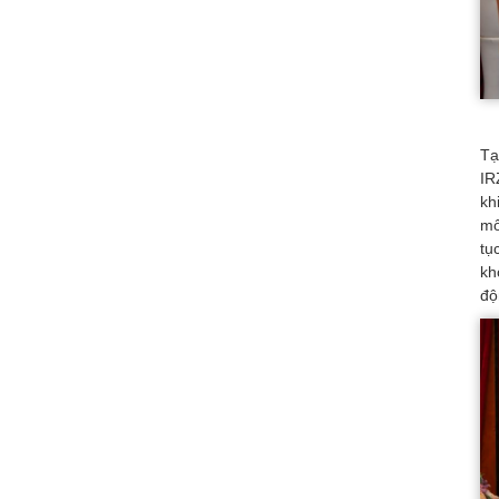
Tạ
IR
kh
mố
tụ
kh
độ