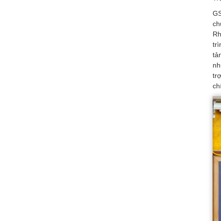
GS
ch
Rh
tr
tả
nh
tr
ch