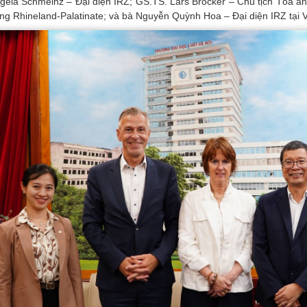
gela Schmeinz – Đại diện IRZ; GS.TS. Lars Brocker – Chủ tịch Tòa 
ng Rhineland-Palatinate; và bà Nguyễn Quỳnh Hoa – Đại diện IRZ tại 