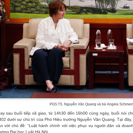
PGS.TS. Nguyễn Văn Quang và bà Angela Schmeinz
ay sau buổi tiếp xã giao, từ 14h30 đến 16h00 cùng ngày, buổi nói c
402 dưới sự chủ trì của Phó Hiệu trưởng Nguyễn Văn Quang. Tại đây, 
ận với chủ đề: “Luật hành chính với việc phục vụ người dân và doanh
ường Đại học Luật Hà Nội.