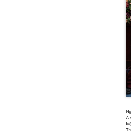
Ng
A.
lu
Tr