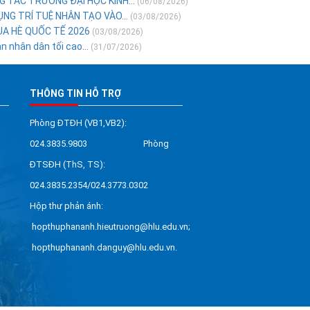
 TÁC TRƯỜNG ĐẠI HỌC KINH...
(06/08/2026)
NG TRÍ TUỆ NHÂN TẠO VÀO...
(03/08/2026)
ÙA HÈ QUỐC TẾ 2026
(03/08/2026)
 nhân dân tối cao...
(31/07/2026)
THÔNG TIN HỖ TRỢ
Phòng ĐTĐH (VB1,VB2):
024.3835.9803 Phòng
ĐTSĐH (ThS, TS):
024.3835.2354/024.3773.0302
Hộp thư phản ánh:
hopthuphananh.hieutruong@hlu.edu.vn;
hopthuphananh.danguy@hlu.edu.vn.