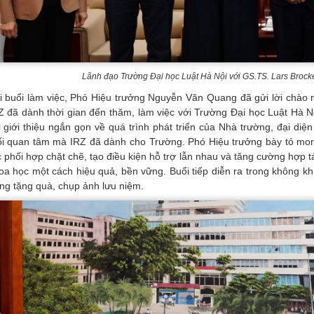
Lãnh đạo Trường Đại học Luật Hà Nội với GS.TS. Lars Broc
i buổi làm việc, Phó Hiệu trưởng Nguyễn Văn Quang đã gửi lời chào
Z đã dành thời gian đến thăm, làm việc với Trường Đại học Luật Hà N
i giới thiệu ngắn gọn về quá trình phát triển của Nhà trường, đại di
i quan tâm mà IRZ đã dành cho Trường. Phó Hiệu trưởng bày tỏ mong 
c phối hợp chặt chẽ, tạo điều kiện hỗ trợ lẫn nhau và tăng cường hợp 
oa học một cách hiệu quả, bền vững. Buổi tiếp diễn ra trong không khí
ng tặng quà, chụp ảnh lưu niệm.