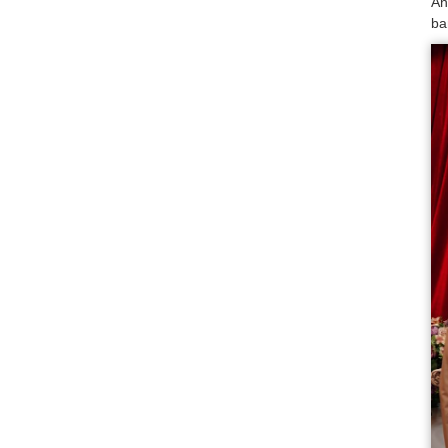
An
ba