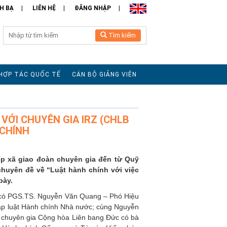
H BẠ
LIÊN HỆ
ĐĂNG NHẬP
Tìm kiếm
HỢP TÁC QUỐC TẾ
CÁN BỘ GIẢNG VIÊN
 VỚI CHUYÊN GIA IRZ (CHLB
 CHÍNH
iếp xã giao đoàn chuyên gia đến từ Quỹ
chuyên đề về “Luật hành chính với việc
bày.
ội có PGS.TS. Nguyễn Văn Quang – Phó Hiệu
p luật Hành chính Nhà nước; cùng Nguyễn
 chuyên gia Cộng hòa Liên bang Đức có bà