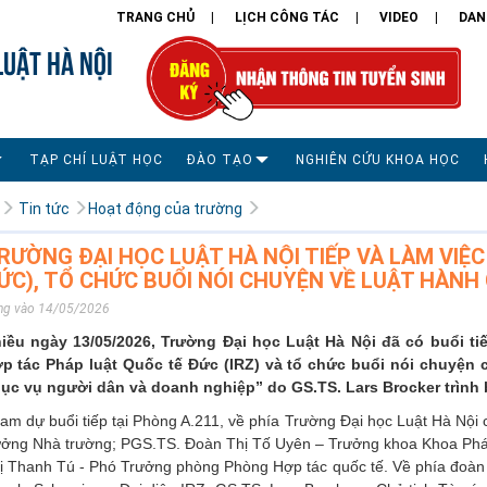
TRANG CHỦ
LỊCH CÔNG TÁC
VIDEO
DAN
LUẬT HÀ NỘI
TẠP CHÍ LUẬT HỌC
ĐÀO TẠO
NGHIÊN CỨU KHOA HỌC
Tin tức
Hoạt động của trường
RƯỜNG ĐẠI HỌC LUẬT HÀ NỘI TIẾP VÀ LÀM VIỆC
ỨC), TỔ CHỨC BUỔI NÓI CHUYỆN VỀ LUẬT HÀNH
ng vào 14/05/2026
iều ngày 13/05/2026, Trường Đại học Luật Hà Nội đã có buổi t
p tác Pháp luật Quốc tế Đức (IRZ) và tổ chức buổi nói chuyện 
ục vụ người dân và doanh nghiệp” do GS.TS. Lars Brocker trình 
am dự buổi tiếp tại Phòng A.211, về phía Trường Đại học Luật Hà N
ưởng Nhà trường; PGS.TS. Đoàn Thị Tố Uyên – Trưởng khoa Khoa Phá
ị Thanh Tú - Phó Trưởng phòng Phòng Hợp tác quốc tế. Về phía đoàn