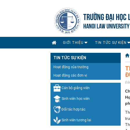
TRƯỜNG ĐẠI HỌC 
HANOI LAW UNIVERSITY
GIỚI THIỆU
TIN TỨC SỰ KIỆN
TIN TỨC SỰ KIỆN
Hoạt động của trường
T
Đ
Hoạt động các đơn vị
Đă
Cán bộ giảng viên
Ch
Hợ
Sinh viên học viên
ph
Đối tác hợp tác
Th
tr
Sinh viên tương lai
Th