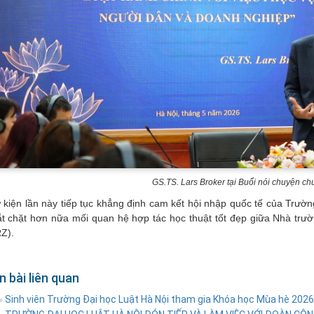
GS.TS. Lars Broker tại Buổi nói chuyện c
 kiện lần này tiếp tục khẳng định cam kết hội nhập quốc tế của Trườ
ắt chặt hơn nữa mối quan hệ hợp tác học thuật tốt đẹp giữa Nhà tr
RZ).
n bài liên quan
Sinh viên Trường Đại học Luật Hà Nội tham gia Khóa học Mùa hè 2026 
»