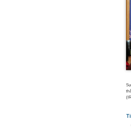
Sự
th
(I
Ti