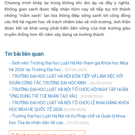
Chương trình khép lại trong không khí ấm áp và đầy ý nghĩa.
Không gian xanh được tiếp nhận hôm nay sẽ tiếp tục trở thành
những “mầm xanh” lan tỏa thông điệp sống xanh tới cộng đồng
các thế hệ người học về trách nhiệm bảo vệ môi trường, tinh thần
đoàn kết và khát vọng phát triển bền vững của mái trường giàu
truyền thống hơn 45 năm xây dựng và trưởng thành.
Tin bài liên quan
Sinh viên Trường Đại học Luật Hà Nội tham gia Khóa học Mùa
»
hè 2026 tại Trường Đại học...
(07/08/2026)
TRƯỜNG ĐẠI HỌC LUẬT HÀ NỘI ĐÓN TIẾP VÀ LÀM VIỆC VỚI
»
ĐOÀN CÔNG TÁC TRƯỜNG ĐẠI HỌC KINH...
(06/08/2026)
TRƯỜNG ĐẠI HỌC LUẬT HÀ NỘI TỔ CHỨC HỘI NGHỊ TẬP HUẤN:
»
“ỨNG DỤNG TRÍ TUỆ NHÂN TẠO VÀO...
(03/08/2026)
TRƯỜNG ĐẠI HỌC LUẬT HÀ NỘI TỔ CHỨC LỄ KHAI GIẢNG KHÓA
»
HỌC MÙA HÈ QUỐC TẾ 2026
(03/08/2026)
Trường Đại học Luật Hà Nội và Vụ Pháp chế và Quản lý khoa
»
học Tòa án nhân dân tối cao...
(31/07/2026)