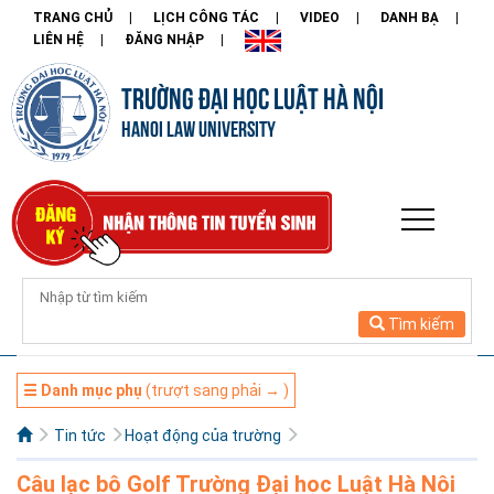
TRANG CHỦ
LỊCH CÔNG TÁC
VIDEO
DANH BẠ
LIÊN HỆ
ĐĂNG NHẬP
TRƯỜNG ĐẠI HỌC LUẬT HÀ NỘI
HANOI LAW UNIVERSITY
Tìm kiếm
☰ Danh mục phụ
(trượt sang phải → )
Tin tức
Hoạt động của trường
Câu lạc bộ Golf Trường Đại học Luật Hà Nội