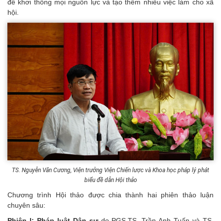
để khơi thông mọi nguồn lực và tạo thêm nhiều việc làm cho xã
hội.
TS. Nguyễn Văn Cương, Viện trưởng Viện Chiến lược và Khoa học pháp lý phát
biểu đề dẫn Hội thảo
Chương trình Hội thảo được chia thành hai phiên thảo luận
chuyên sâu:
Phiên I: Pháp luật Dân sự
do PGS.TS. Trần Anh Tuấn và TS.