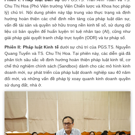
Chu Thị Hoa (Phó Viện trưởng Viện Chiến lược và Khoa học pháp
lý) chủ trì. Nội dung phiên này tập trung vào thực trạng và định
hướng hoàn thiện các chế định nền tảng của pháp luật dân sự,
vấn đề tài sản và quyền sở hữu trong nền kinh tế số, sử dụng dữ
liệu có bản quyền để huấn luyện trí tuệ nhân tạo (AI), cũng như
giải pháp giải quyết tranh chấp trực tuyến (ODR) và tư pháp số.
Phiên II: Pháp luật Kinh tế
dưới sự chủ trì của PGS.TS. Nguyễn
Quang Tuyến và TS. Chu Thị Hoa. Tại phiên này, các diễn giả đã
phân tích sâu sắc về định hướng hoàn thiện pháp luật kinh tế, cơ
chế thử nghiệm chính sách (Sandbox) dành cho các mô hình kinh
doanh mới, sự phát triển của pháp luật doanh nghiệp sau 40 năm
đổi mới, và những vấn đề pháp lý xoay quanh kinh doanh quyền
sử dụng đất, nhà ở.