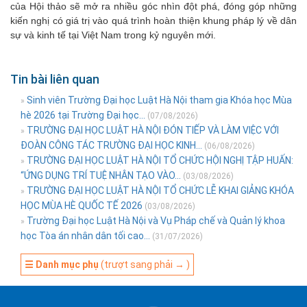
của Hội thảo sẽ mở ra nhiều góc nhìn đột phá, đóng góp những
kiến nghị có giá trị vào quá trình hoàn thiện khung pháp lý về dân
sự và kinh tế tại Việt Nam trong kỷ nguyên mới.
Tin bài liên quan
Sinh viên Trường Đại học Luật Hà Nội tham gia Khóa học Mùa
»
hè 2026 tại Trường Đại học...
(07/08/2026)
TRƯỜNG ĐẠI HỌC LUẬT HÀ NỘI ĐÓN TIẾP VÀ LÀM VIỆC VỚI
»
ĐOÀN CÔNG TÁC TRƯỜNG ĐẠI HỌC KINH...
(06/08/2026)
TRƯỜNG ĐẠI HỌC LUẬT HÀ NỘI TỔ CHỨC HỘI NGHỊ TẬP HUẤN:
»
“ỨNG DỤNG TRÍ TUỆ NHÂN TẠO VÀO...
(03/08/2026)
TRƯỜNG ĐẠI HỌC LUẬT HÀ NỘI TỔ CHỨC LỄ KHAI GIẢNG KHÓA
»
HỌC MÙA HÈ QUỐC TẾ 2026
(03/08/2026)
Trường Đại học Luật Hà Nội và Vụ Pháp chế và Quản lý khoa
»
học Tòa án nhân dân tối cao...
(31/07/2026)
☰ Danh mục phụ
(trượt sang phải → )