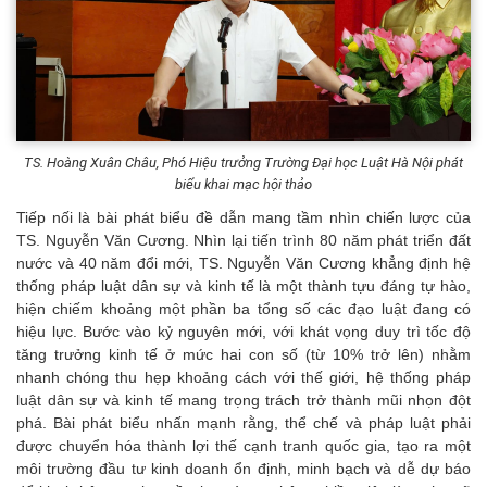
TS. Hoàng Xuân Châu, Phó Hiệu trưởng Trường Đại học Luật Hà Nội phát
biểu khai mạc hội thảo
Tiếp nối là bài phát biểu đề dẫn mang tầm nhìn chiến lược của
TS. Nguyễn Văn Cương. Nhìn lại tiến trình 80 năm phát triển đất
nước và 40 năm đổi mới, TS. Nguyễn Văn Cương khẳng định hệ
thống pháp luật dân sự và kinh tế là một thành tựu đáng tự hào,
hiện chiếm khoảng một phần ba tổng số các đạo luật đang có
hiệu lực. Bước vào kỷ nguyên mới, với khát vọng duy trì tốc độ
tăng trưởng kinh tế ở mức hai con số (từ 10% trở lên) nhằm
nhanh chóng thu hẹp khoảng cách với thế giới, hệ thống pháp
luật dân sự và kinh tế mang trọng trách trở thành mũi nhọn đột
phá. Bài phát biểu nhấn mạnh rằng, thể chế và pháp luật phải
được chuyển hóa thành lợi thế cạnh tranh quốc gia, tạo ra một
môi trường đầu tư kinh doanh ổn định, minh bạch và dễ dự báo