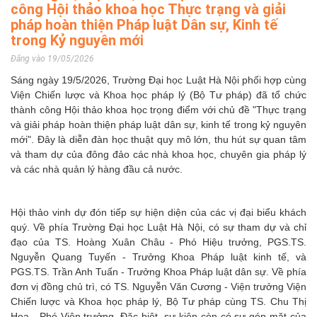
công Hội thảo khoa học Thực trạng và giải
pháp hoàn thiện Pháp luật Dân sự, Kinh tế
trong Kỷ nguyên mới
Đăng vào 19/05/2026
Sáng ngày 19/5/2026, Trường Đại học Luật Hà Nội phối hợp cùng
Viện Chiến lược và Khoa học pháp lý (Bộ Tư pháp) đã tổ chức
thành công Hội thảo khoa học trọng điểm với chủ đề "Thực trạng
và giải pháp hoàn thiện pháp luật dân sự, kinh tế trong kỷ nguyên
mới". Đây là diễn đàn học thuật quy mô lớn, thu hút sự quan tâm
và tham dự của đông đảo các nhà khoa học, chuyên gia pháp lý
và các nhà quản lý hàng đầu cả nước.
Hội thảo vinh dự đón tiếp sự hiện diện của các vị đại biểu khách
quý. Về phía Trường Đại học Luật Hà Nội, có sự tham dự và chỉ
đạo của TS. Hoàng Xuân Châu - Phó Hiệu trưởng, PGS.TS.
Nguyễn Quang Tuyến - Trưởng Khoa Pháp luật kinh tế, và
PGS.TS. Trần Anh Tuấn - Trưởng Khoa Pháp luật dân sự. Về phía
đơn vị đồng chủ trì, có TS. Nguyễn Văn Cương - Viện trưởng Viện
Chiến lược và Khoa học pháp lý, Bộ Tư pháp cùng TS. Chu Thị
Hoa - Phó Viện trưởng. Đặc biệt, sự kiện còn có sự góp mặt của