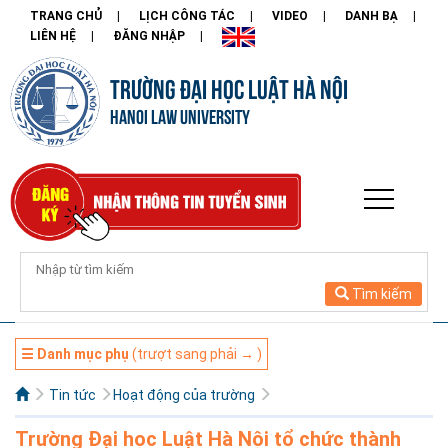
TRANG CHỦ
LỊCH CÔNG TÁC
VIDEO
DANH BẠ
LIÊN HỆ
ĐĂNG NHẬP
TRƯỜNG ĐẠI HỌC LUẬT HÀ NỘI
HANOI LAW UNIVERSITY
Tìm kiếm
☰ Danh mục phụ
(trượt sang phải → )
Tin tức
Hoạt động của trường
Trường Đại học Luật Hà Nội tổ chức thành