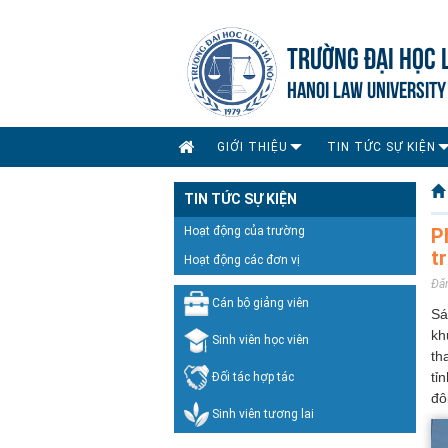
TRƯỜNG ĐẠI HỌC 
HANOI LAW UNIVERSITY
GIỚI THIỆU
TIN TỨC SỰ KIỆN
TIN TỨC SỰ KIỆN
Hoạt động của trường
P
t
Hoạt động các đơn vị
Đă
Cán bộ giảng viên
Sá
kh
Sinh viên học viên
th
tỉ
Đối tác hợp tác
đô
Sinh viên tương lai