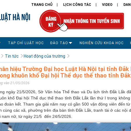
TRANG CHỦ
LỊCH CÔNG TÁC
VIDEO
DAN
LUẬT HÀ NỘI
TẠP CHÍ LUẬT HỌC
ĐÀO TẠO
NGHIÊN CỨU KHOA HỌC
Tin tức
Hoạt động của trường
hân hiệu Trường Đại học Luật Hà Nội tại tỉnh Đắk 
rong khuôn khổ Đại hội Thể dục thể thao tỉnh Đắk 
ng vào 21/05/2026
ng ngày 21/5/2026, Sở Văn hóa Thể thao và Du lịch tỉnh Đắk Lắk đã
uôn khổ Đại hội Thể dục thể thao tỉnh Đắk Lắk lần thứ I trong không 
ao đoàn kết. Tham gia giải năm nay có gần 500 vận động viên đến từ 
nh cùng các xã, phường trên địa bàn tỉnh Đắk Lắk, tranh tài ở các nội
i nam nữ, từ ngày 21/5 đến 24/5/2026.