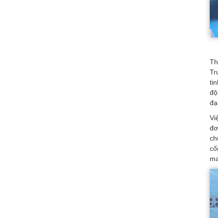
Th
Tr
ti
độ
đại
Vi
đơ
ch
cố
ma