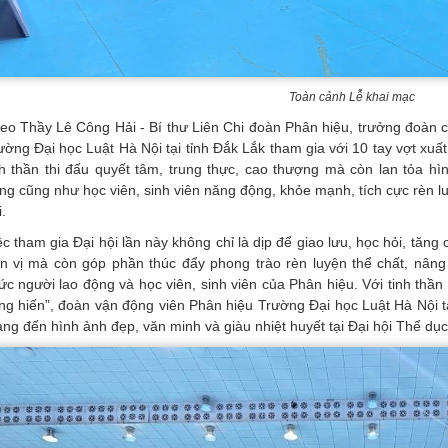
Toàn cảnh Lễ khai mạc
eo Thầy Lê Công Hải - Bí thư Liên Chi đoàn Phân hiệu, trưởng đoàn c
ường Đại học Luật Hà Nội tại tỉnh Đắk Lắk tham gia với 10 tay vợt xuấ
nh thần thi đấu quyết tâm, trung thực, cao thượng mà còn lan tỏa hì
ng cũng như học viên, sinh viên năng động, khỏe mạnh, tích cực rèn l
.
ệc tham gia Đại hội lần này không chỉ là dịp để giao lưu, học hỏi, tăng
n vị mà còn góp phần thúc đẩy phong trào rèn luyện thể chất, nâng 
ức người lao động và học viên, sinh viên của Phân hiệu. Với tinh thần 
ng hiến”, đoàn vận động viên Phân hiệu Trường Đại học Luật Hà Nội tạ
ng đến hình ảnh đẹp, văn minh và giàu nhiệt huyết tại Đại hội Thể dục