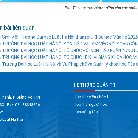
Ban Tổ chức trao cờ lưu niệm cho các đoàn
n bài liên quan
Sinh viên Trường Đại học Luật Hà Nội tham gia Khóa học Mùa hè 2026 
»
TRƯỜNG ĐẠI HỌC LUẬT HÀ NỘI ĐÓN TIẾP VÀ LÀM VIỆC VỚI ĐOÀN CÔNG
»
TRƯỜNG ĐẠI HỌC LUẬT HÀ NỘI TỔ CHỨC HỘI NGHỊ TẬP HUẤN: “ỨNG DỤ
»
TRƯỜNG ĐẠI HỌC LUẬT HÀ NỘI TỔ CHỨC LỄ KHAI GIẢNG KHÓA HỌC M
»
Trường Đại học Luật Hà Nội và Vụ Pháp chế và Quản lý khoa học Tòa án
»
HỆ THỐNG QUẢN TRỊ
Hộp thư viên chức HLU
 Thanh, P. Giảng Võ, HN
Hộp thư người học
30 - Fax: 024.38343226
Lịch công tác
vn
c Luật Hà Nội