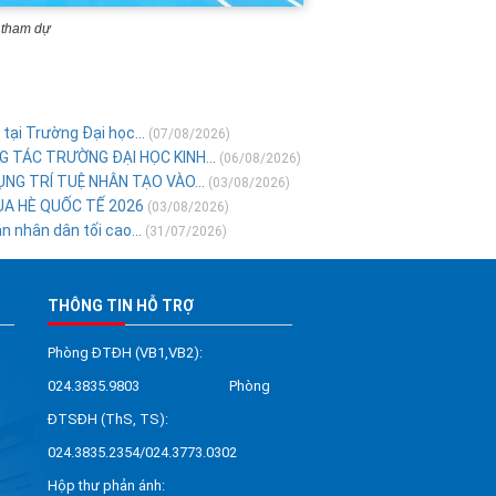
 tham dự
tại Trường Đại học...
(07/08/2026)
 TÁC TRƯỜNG ĐẠI HỌC KINH...
(06/08/2026)
NG TRÍ TUỆ NHÂN TẠO VÀO...
(03/08/2026)
ÙA HÈ QUỐC TẾ 2026
(03/08/2026)
 nhân dân tối cao...
(31/07/2026)
THÔNG TIN HỖ TRỢ
Phòng ĐTĐH (VB1,VB2):
024.3835.9803 Phòng
ĐTSĐH (ThS, TS):
024.3835.2354/024.3773.0302
Hộp thư phản ánh: