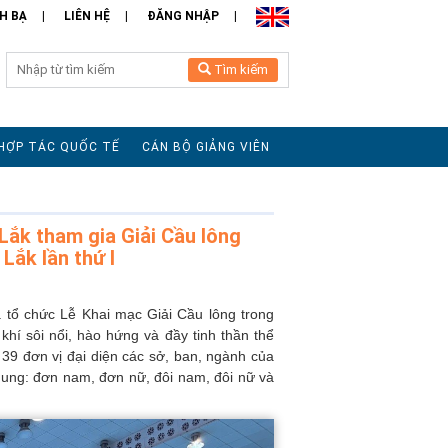
H BẠ
LIÊN HỆ
ĐĂNG NHẬP
Tìm kiếm
HỢP TÁC QUỐC TẾ
CÁN BỘ GIẢNG VIÊN
Lắk tham gia Giải Cầu lông
Lắk lần thứ I
 tổ chức Lễ Khai mạc Giải Cầu lông trong
khí sôi nổi, hào hứng và đầy tinh thần thể
39 đơn vị đại diện các sở, ban, ngành của
 dung: đơn nam, đơn nữ, đôi nam, đôi nữ và