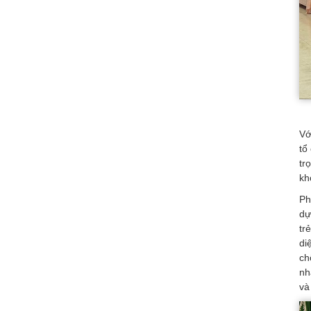
Vớ
tổ
tr
kh
Ph
dự
tr
di
ch
nh
và