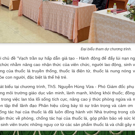
Đại biểu tham dự chương trình.
i chủ đề “Vạch trần sự hấp dẫn giả tạo - Hành động để đẩy lùi nạn ngh
 chức nhằm nâng cao nhận thức của viên chức, người lao động, sinh 
ọng của thuốc lá truyền thống, thuốc lá điện tử, thuốc lá nung nóng
ỏe con người, đặc biệt là thế hệ trẻ.
át biểu tại chương trình, ThS. Nguyễn Hùng Vừa - Phó Giám đốc phụ
ng môi trường giáo dục văn minh, lành mạnh, không khói thuốc; đồng t
ẻ trong việc lan tỏa lối sống tích cực, nâng cao ý thức phòng ngừa và 
ện tập thể lãnh đạo Phân hiệu cũng bày tỏ sự trân trọng và cảm ơ
ống tác hại của thuốc lá đã luôn đồng hành với Nhà trường trong cô
ận thức về phòng, chống tác hại của thuốc lá, góp phần bảo vệ sức k
 sinh viên trước những nguy cơ từ các sản phẩm thuốc lá và chất gây n