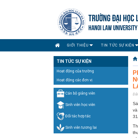
TRƯỜNG ĐẠI HỌC 
HANOI LAW UNIVERSITY
GIỚI THIỆU
TIN TỨC SỰ KIỆN
TIN TỨC SỰ KIỆN
Hoạt động của trường
P
N
Hoạt động các đơn vị
L
Cán bộ giảng viên
Đă
Sá
Sinh viên học viên
và
Đối tác hợp tác
31
Th
Sinh viên tương lai
th