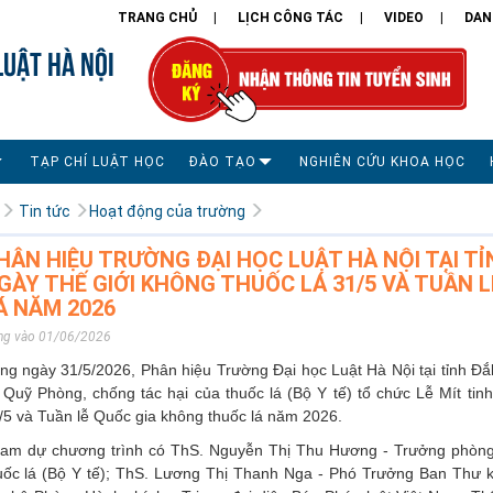
TRANG CHỦ
LỊCH CÔNG TÁC
VIDEO
DAN
LUẬT HÀ NỘI
TẠP CHÍ LUẬT HỌC
ĐÀO TẠO
NGHIÊN CỨU KHOA HỌC
Tin tức
Hoạt động của trường
HÂN HIỆU TRƯỜNG ĐẠI HỌC LUẬT HÀ NỘI TẠI T
GÀY THẾ GIỚI KHÔNG THUỐC LÁ 31/5 VÀ TUẦN 
Á NĂM 2026
ng vào 01/06/2026
ng ngày 31/5/2026, Phân hiệu Trường Đại học Luật Hà Nội tại tỉnh Đắ
 Quỹ Phòng, chống tác hại của thuốc lá (Bộ Y tế) tổ chức Lễ Mít ti
/5 và Tuần lễ Quốc gia không thuốc lá năm 2026.
am dự chương trình có ThS. Nguyễn Thị Thu Hương - Trưởng phòng
uốc lá (Bộ Y tế); ThS. Lương Thị Thanh Nga - Phó Trưởng Ban Thư 