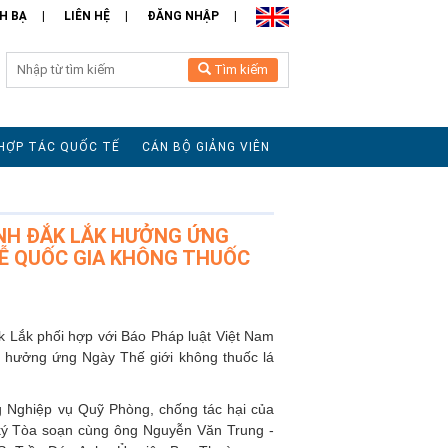
H BẠ
LIÊN HỆ
ĐĂNG NHẬP
Tìm kiếm
HỢP TÁC QUỐC TẾ
CÁN BỘ GIẢNG VIÊN
ỈNH ĐẮK LẮK HƯỞNG ỨNG
LỄ QUỐC GIA KHÔNG THUỐC
k Lắk phối hợp với Báo Pháp luật Việt Nam
nh hưởng ứng Ngày Thế giới không thuốc lá
 Nghiệp vụ Quỹ Phòng, chống tác hại của
ký Tòa soạn cùng ông Nguyễn Văn Trung -