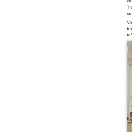
cá
Tr
củ
Về
tr
to