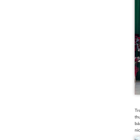
Tr
th
bá
ni