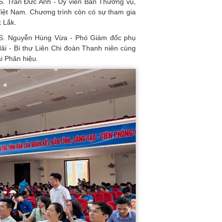
hS. Trần Đức Anh - Ủy viên Ban Thường vụ,
iệt Nam. Chương trình còn có sự tham gia
k Lắk.
ThS. Nguyễn Hùng Vừa - Phó Giám đốc phụ
ải - Bí thư Liên Chi đoàn Thanh niên cùng
i Phân hiệu.