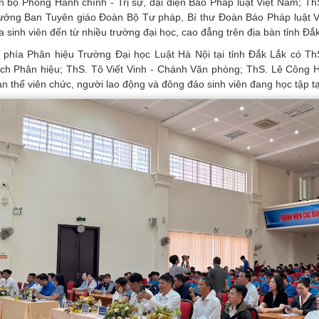
n bộ Phòng Hành chính - Trị sự, đại diện Báo Pháp luật Việt Nam; T
ưởng Ban Tuyên giáo Đoàn Bộ Tư pháp, Bí thư Đoàn Báo Pháp luật V
a sinh viên đến từ nhiều trường đại học, cao đẳng trên địa bàn tỉnh Đắ
 phía Phân hiệu Trường Đại học Luật Hà Nội tại tỉnh Đắk Lắk có 
ách Phân hiệu; ThS. Tô Viết Vinh - Chánh Văn phòng; ThS. Lê Công H
àn thể viên chức, người lao động và đông đảo sinh viên đang học tập tạ