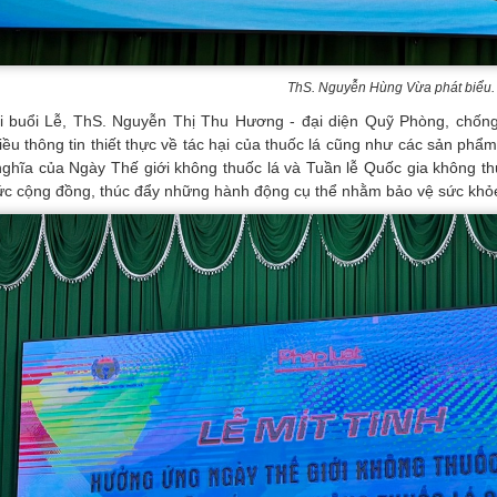
ThS. Nguyễn Hùng Vừa phát biểu.
i buổi Lễ, ThS. Nguyễn Thị Thu Hương - đại diện Quỹ Phòng, chống 
iều thông tin thiết thực về tác hại của thuốc lá cũng như các sản phẩ
nghĩa của Ngày Thế giới không thuốc lá và Tuần lễ Quốc gia không t
ức cộng đồng, thúc đẩy những hành động cụ thể nhằm bảo vệ sức khỏ