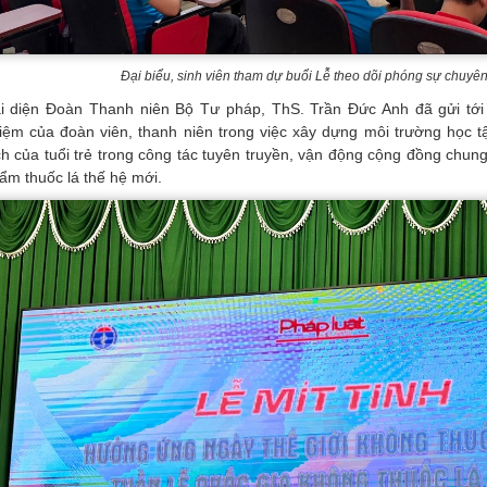
Đại biểu, sinh viên tham dự buổi Lễ theo dõi phóng sự chuyên 
i diện Đoàn Thanh niên Bộ Tư pháp, ThS. Trần Đức Anh đã gửi tới 
iệm của đoàn viên, thanh niên trong việc xây dựng môi trường học tậ
ch của tuổi trẻ trong công tác tuyên truyền, vận động cộng đồng chung
ẩm thuốc lá thế hệ mới.