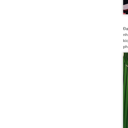
Đạ
nh
kí
ph