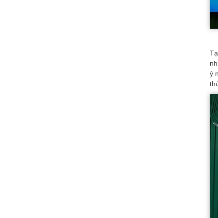
Tạ
nh
ý 
th