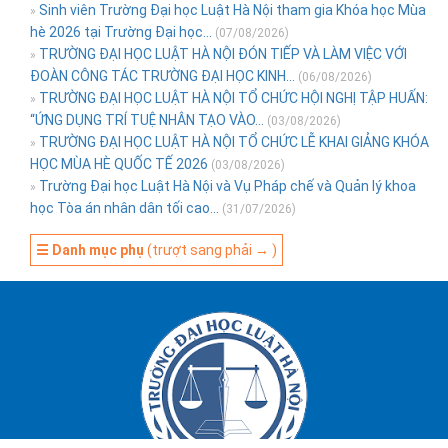
Sinh viên Trường Đại học Luật Hà Nội tham gia Khóa học Mùa
»
hè 2026 tại Trường Đại học...
(07/08/2026)
TRƯỜNG ĐẠI HỌC LUẬT HÀ NỘI ĐÓN TIẾP VÀ LÀM VIỆC VỚI
»
ĐOÀN CÔNG TÁC TRƯỜNG ĐẠI HỌC KINH...
(06/08/2026)
TRƯỜNG ĐẠI HỌC LUẬT HÀ NỘI TỔ CHỨC HỘI NGHỊ TẬP HUẤN:
»
“ỨNG DỤNG TRÍ TUỆ NHÂN TẠO VÀO...
(03/08/2026)
TRƯỜNG ĐẠI HỌC LUẬT HÀ NỘI TỔ CHỨC LỄ KHAI GIẢNG KHÓA
»
HỌC MÙA HÈ QUỐC TẾ 2026
(03/08/2026)
Trường Đại học Luật Hà Nội và Vụ Pháp chế và Quản lý khoa
»
học Tòa án nhân dân tối cao...
(31/07/2026)
☰ Danh mục phụ
(trượt sang phải → )