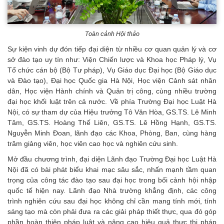
Toàn cảnh Hội thảo
Sự kiện vinh dự đón tiếp đại diện từ nhiều cơ quan quản lý và cơ
sở đào tạo uy tín như: Viện Chiến lược và Khoa học Pháp lý, Vụ
Tổ chức cán bộ (Bộ Tư pháp), Vụ Giáo dục Đại học (Bộ Giáo dục
và Đào tạo), Đại học Quốc gia Hà Nội, Học viện Cảnh sát nhân
dân, Học viện Hành chính và Quản trị công, cùng nhiều trường
đại học khối luật trên cả nước. Về phía Trường Đại học Luật Hà
Nội, có sự tham dự của Hiệu trưởng Tô Văn Hòa, GS.TS. Lê Minh
Tâm, GS.TS. Hoàng Thế Liên, GS.TS. Lê Hồng Hạnh, GS.TS.
Nguyễn Minh Đoan, lãnh đạo các Khoa, Phòng, Ban, cùng hàng
trăm giảng viên, học viên cao học và nghiên cứu sinh.
Mở đầu chương trình, đại diện Lãnh đạo Trường Đại học Luật Hà
Nội đã có bài phát biểu khai mạc sâu sắc, nhấn mạnh tầm quan
trọng của công tác đào tạo sau đại học trong bối cảnh hội nhập
quốc tế hiện nay. Lãnh đạo Nhà trường khẳng định, các công
trình nghiên cứu sau đại học không chỉ cần mang tính mới, tính
sáng tạo mà còn phải đưa ra các giải pháp thiết thực, qua đó góp
phần hoàn thiện pháp luật và nâng cao hiệu quả thực thi pháp