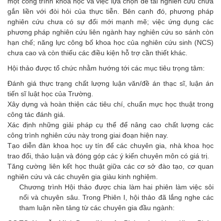
một công trình khoa học và việc lựa chọn đề tài nghiên cứu chưa
gắn liền với đòi hỏi của thực tiễn. Bên cạnh đó, phương pháp
nghiên cứu chưa có sự đổi mới mạnh mẽ; việc ứng dụng các
phương pháp nghiên cứu liên ngành hay nghiên cứu so sánh còn
hạn chế; năng lực công bố khoa học của nghiên cứu sinh (NCS)
chưa cao và còn thiếu các điều kiện hỗ trợ cần thiết khác.
Hội thảo được tổ chức nhằm hướng tới các mục tiêu trọng tâm:
Đánh giá thực trạng chất lượng luận văn/đề án thạc sĩ, luận án
tiến sĩ luật học của Trường.
Xây dựng và hoàn thiện các tiêu chí, chuẩn mực học thuật trong
công tác đánh giá.
Xác định những giải pháp cụ thể để nâng cao chất lượng các
công trình nghiên cứu này trong giai đoạn hiện nay.
Tạo diễn đàn khoa học uy tín để các chuyên gia, nhà khoa học
trao đổi, thảo luận và đóng góp các ý kiến chuyên môn có giá trị.
Tăng cường liên kết học thuật giữa các cơ sở đào tạo, cơ quan
nghiên cứu và các chuyên gia giàu kinh nghiệm.
Chương trình Hội thảo được chia làm hai phiên làm việc sôi
nổi và chuyên sâu. Trong Phiên I, hội thảo đã lắng nghe các
tham luận nền tảng từ các chuyên gia đầu ngành: