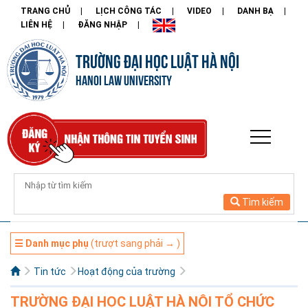
TRANG CHỦ
LỊCH CÔNG TÁC
VIDEO
DANH BẠ
LIÊN HỆ
ĐĂNG NHẬP
TRƯỜNG ĐẠI HỌC LUẬT HÀ NỘI
HANOI LAW UNIVERSITY
Tìm kiếm
☰ Danh mục phụ
(trượt sang phải → )
Tin tức
Hoạt động của trường
TRƯỜNG ĐẠI HỌC LUẬT HÀ NỘI TỔ CHỨC