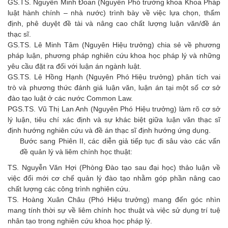
GS.TS. Nguyễn Minh Đoan (Nguyên Phó trưởng khoa Khoa Pháp
luật hành chính – nhà nước) trình bày về việc lựa chọn, thẩm
định, phê duyệt đề tài và nâng cao chất lượng luận văn/đề án
thạc sĩ.
GS.TS. Lê Minh Tâm (Nguyên Hiệu trưởng) chia sẻ về phương
pháp luận, phương pháp nghiên cứu khoa học pháp lý và những
yêu cầu đặt ra đối với luận án ngành luật.
GS.TS. Lê Hồng Hạnh (Nguyên Phó Hiệu trưởng) phân tích vai
trò và phương thức đánh giá luận văn, luận án tại một số cơ sở
đào tạo luật ở các nước Common Law.
PGS.TS. Vũ Thị Lan Anh (Nguyên Phó Hiệu trưởng) làm rõ cơ sở
lý luận, tiêu chí xác định và sự khác biệt giữa luận văn thạc sĩ
định hướng nghiên cứu và đề án thạc sĩ định hướng ứng dụng.
Bước sang Phiên II, các diễn giả tiếp tục đi sâu vào các vấn
đề quản lý và liêm chính học thuật:
TS. Nguyễn Văn Hợi (Phòng Đào tạo sau đại học) thảo luận về
việc đổi mới cơ chế quản lý đào tạo nhằm góp phần nâng cao
chất lượng các công trình nghiên cứu.
TS. Hoàng Xuân Châu (Phó Hiệu trưởng) mang đến góc nhìn
mang tính thời sự về liêm chính học thuật và việc sử dụng trí tuệ
nhân tạo trong nghiên cứu khoa học pháp lý.