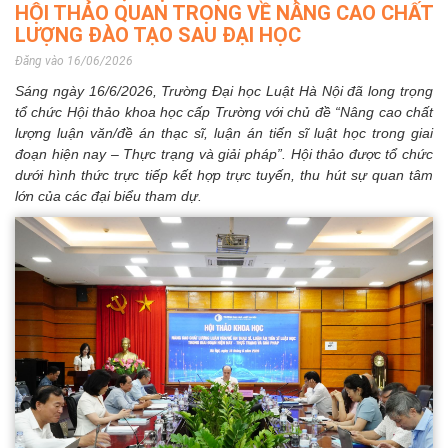
HỘI THẢO QUAN TRỌNG VỀ NÂNG CAO CHẤT
LƯỢNG ĐÀO TẠO SAU ĐẠI HỌC
Đăng vào 16/06/2026
Sáng ngày 16/6/2026, Trường Đại học Luật Hà Nội đã long trọng
tổ chức Hội thảo khoa học cấp Trường với chủ đề “Nâng cao chất
lượng luận văn/đề án thạc sĩ, luận án tiến sĩ luật học trong giai
đoạn hiện nay – Thực trạng và giải pháp”. Hội thảo được tổ chức
dưới hình thức trực tiếp kết hợp trực tuyến, thu hút sự quan tâm
lớn của các đại biểu tham dự.