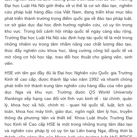
Đại học Luật Hà Nội giới thiệu về vị thế là cơ sở đào tạo, nghiên
cứu pháp luật hàng đầu của Việt Nam, đang triển khai mục tiêu
phát triển thành trường trọng điểm quốc gia về đào tạo pháp luật,
cơ sở giáo dục đại học định hướng nghiên cứu, có uy tín trong
khu vực. Trong bối cảnh hội nhập quốc tế ngày càng sâu rộng,
Trường Đại học Luật Hà Nội xác định hợp tác quốc tế là một trong
những nhiệm vụ trọng tâm nhằm nâng cao chất lượng đào tạo,
thúc đẩy nghiên cứu khoa học, tăng cường công bố quốc tế và
mở rộng cơ hội học tập, trao đổi học thuật cho giảng viên, sinh
viên.
HSE với tên gọi đầy đủ là Đại học Nghiên cứu Quốc gia Trường
Kinh tế cao cấp, được thành lập vào năm 1992 và nhanh chóng
phát triển trở thành trung tâm nghiên cứu hàng đầu của nền giáo
dục Nga và khu vực. Trường được
QS World University
Rankings
xếp hạng cao đối với lĩnh vực kinh tế - tài chính, quản
lý, khoa học xã hội, chính trị - quan hệ quốc tế, luật, lịch sử,
toán, khoa học máy tính, giáo dục, ngôn ngữ, tâm lý học, truyền
thông đa phương tiện và thiết kế. Khoa Luật thuộc Trường Đại
học Kinh tế Cao cấp HSE là một trong những trung tâm đào tạo
và nghiên cứu pháp lý có uy tín tại Liên bang Nga, đồng thời là
thành viên sáng lập của Mạng lưới các trường luật khối BRICS