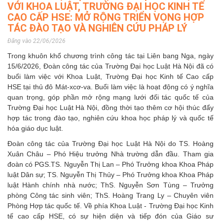
VỚI KHOA LUẬT, TRƯỜNG ĐẠI HỌC KINH TẾ
CAO CẤP HSE: MỞ RỘNG TRIỂN VỌNG HỢP
TÁC ĐÀO TẠO VÀ NGHIÊN CỨU PHÁP LÝ
Đăng vào 22/06/2026
Trong khuôn khổ chương trình công tác tại Liên bang Nga, ngày
15/6/2026, Đoàn công tác của Trường Đại học Luật Hà Nội đã có
buổi làm việc với Khoa Luật, Trường Đại học Kinh tế Cao cấp
HSE tại thủ đô Mát-xcơ-va. Buổi làm việc là hoạt động có ý nghĩa
quan trọng, góp phần mở rộng mạng lưới đối tác quốc tế của
Trường Đại học Luật Hà Nội, đồng thời tạo thêm cơ hội thúc đẩy
hợp tác trong đào tạo, nghiên cứu khoa học pháp lý và quốc tế
hóa giáo dục luật.
Đoàn công tác của Trường Đại học Luật Hà Nội do TS. Hoàng
Xuân Châu – Phó Hiệu trưởng Nhà trường dẫn đầu. Tham gia
đoàn có PGS.TS. Nguyễn Thị Lan – Phó Trưởng khoa Khoa Pháp
luật Dân sự; TS. Nguyễn Thị Thủy – Phó Trưởng khoa Khoa Pháp
luật Hành chính nhà nước; ThS. Nguyễn Sơn Tùng – Trưởng
phòng Công tác sinh viên; ThS. Hoàng Trang Ly – Chuyên viên
Phòng Hợp tác quốc tế. Về phía Khoa Luật - Trường Đại học Kinh
tế cao cấp HSE, có sự hiện diện và tiếp đón của Giáo sư