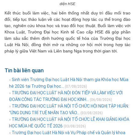
diện HSE
Kết thúc buổi làm việc, hai bên thống nhất duy trì đầu mối trao
đổi, tiếp tục thảo luận về các hoạt động hợp tác cụ thể trong đào
tạo, nghiên cứu khoa học và trao đổi học thuật. Buổi làm việc với
Khoa Luật, Trường Đại học Kinh tế Cao cấp HSE đã góp phần
làm sâu sắc thêm định hướng quốc tế hóa của Trường Đại học
Luật Hà Nội, đồng thời mở ra những cơ hội mới trong hợp tác
pháp lý giữa Việt Nam và Liên bang Nga trong thời gian tới.
Tin bài liên quan
Sinh viên Trường Đại học Luật Hà Nội tham gia Khóa học Mùa
»
hè 2026 tại Trường Đại học...
(07/08/2026)
TRƯỜNG ĐẠI HỌC LUẬT HÀ NỘI ĐÓN TIẾP VÀ LÀM VIỆC VỚI
»
ĐOÀN CÔNG TÁC TRƯỜNG ĐẠI HỌC KINH...
(06/08/2026)
TRƯỜNG ĐẠI HỌC LUẬT HÀ NỘI TỔ CHỨC HỘI NGHỊ TẬP HUẤN:
»
“ỨNG DỤNG TRÍ TUỆ NHÂN TẠO VÀO...
(03/08/2026)
TRƯỜNG ĐẠI HỌC LUẬT HÀ NỘI TỔ CHỨC LỄ KHAI GIẢNG KHÓA
»
HỌC MÙA HÈ QUỐC TẾ 2026
(03/08/2026)
Trường Đại học Luật Hà Nội và Vụ Pháp chế và Quản lý khoa
»