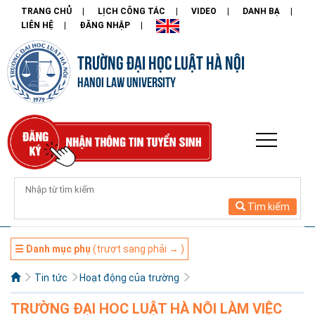
TRANG CHỦ
LỊCH CÔNG TÁC
VIDEO
DANH BẠ
LIÊN HỆ
ĐĂNG NHẬP
TRƯỜNG ĐẠI HỌC LUẬT HÀ NỘI
HANOI LAW UNIVERSITY
Tìm kiếm
☰ Danh mục phụ
(trượt sang phải → )
Tin tức
Hoạt động của trường
TRƯỜNG ĐẠI HỌC LUẬT HÀ NỘI LÀM VIỆC