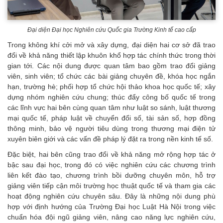
Đại diện Đại học
Nghiên cứu Quốc gia Trường Kinh tế cao cấp
Trong không khí cởi mở và xây dựng, đại diện hai cơ sở đã trao
đổi về khả năng thiết lập khuôn khổ hợp tác chính thức trong thời
gian tới. Các nội dung được quan tâm bao gồm trao đổi giảng
viên, sinh viên; tổ chức các bài giảng chuyên đề, khóa học ngắn
hạn, trường hè; phối hợp tổ chức hội thảo khoa học quốc tế; xây
dựng nhóm nghiên cứu chung; thúc đẩy công bố quốc tế trong
các lĩnh vực hai bên cùng quan tâm như luật so sánh, luật thương
mại quốc tế, pháp luật về chuyển đổi số, tài sản số, hợp đồng
thông minh, bảo vệ người tiêu dùng trong thương mại điện tử
xuyên biên giới và các vấn đề pháp lý đặt ra trong nền kinh tế số.
Đặc biệt, hai bên cũng trao đổi về khả năng mở rộng hợp tác ở
bậc sau đại học, trong đó có việc nghiên cứu các chương trình
liên kết đào tạo, chương trình bồi dưỡng chuyên môn, hỗ trợ
giảng viên tiếp cận môi trường học thuật quốc tế và tham gia các
hoạt động nghiên cứu chuyên sâu. Đây là những nội dung phù
hợp với định hướng của Trường Đại học Luật Hà Nội trong việc
chuẩn hóa đội ngũ giảng viên, nâng cao năng lực nghiên cứu,