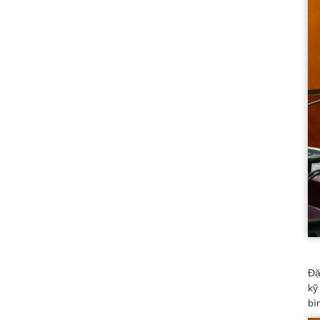
Đặ
kỹ
bì