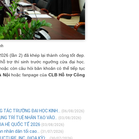
nh
026 (lần 2) đã khép lại thành công tốt đẹp.
hỗ trợ thí sinh trước ngưỡng cửa đại học.
hoặc còn câu hỏi băn khoăn có thể tiếp tục
à Nội
hoặc fanpage của
CLB Hỗ trợ Công
 TÁC TRƯỜNG ĐẠI HỌC KINH...
(06/08/2026)
NG TRÍ TUỆ NHÂN TẠO VÀO...
(03/08/2026)
ÙA HÈ QUỐC TẾ 2026
(03/08/2026)
 nhân dân tối cao...
(31/07/2026)
TURE, INC. (HOA KỲ):...
(30/07/2026)