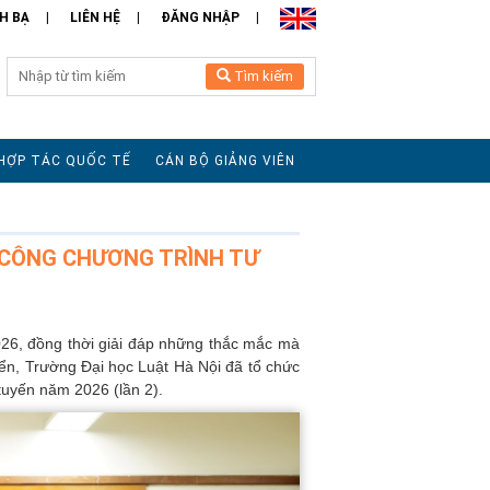
H BẠ
LIÊN HỆ
ĐĂNG NHẬP
Tìm kiếm
HỢP TÁC QUỐC TẾ
CÁN BỘ GIẢNG VIÊN
 CÔNG CHƯƠNG TRÌNH TƯ
026, đồng thời giải đáp những thắc mắc mà
yển, Trường Đại học Luật Hà Nội đã tổ chức
tuyến năm 2026 (lần 2).