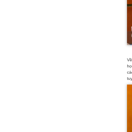
Về
họ
cá
tu