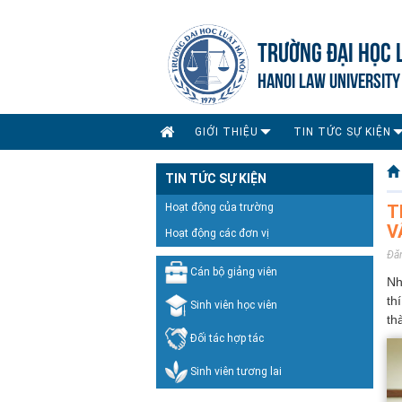
TRƯỜNG ĐẠI HỌC 
HANOI LAW UNIVERSITY
GIỚI THIỆU
TIN TỨC SỰ KIỆN
TIN TỨC SỰ KIỆN
Hoạt động của trường
T
V
Hoạt động các đơn vị
Đă
Cán bộ giảng viên
Nh
th
Sinh viên học viên
th
Đối tác hợp tác
Sinh viên tương lai