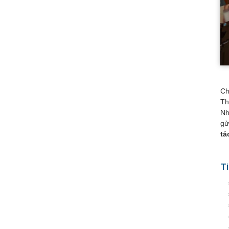
Ch
Th
Nh
gử
tá
Ti