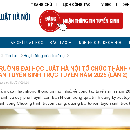
TRANG CHỦ
LỊCH CÔNG TÁC
VIDEO
DAN
LUẬT HÀ NỘI
TẠP CHÍ LUẬT HỌC
ĐÀO TẠO
NGHIÊN CỨU KHOA HỌC
Tin tức
Hoạt động của trường
RƯỜNG ĐẠI HỌC LUẬT HÀ NỘI TỔ CHỨC THÀNH
ẤN TUYỂN SINH TRỰC TUYẾN NĂM 2026 (LẦN 2)
ng vào 07/07/2026
ằm cập nhật những thông tin mới nhất về công tác tuyển sinh năm 2
í sinh và quý phụ huynh còn băn khoăn trong quá trình đăng ký xét tu
ành công Chương trình truyền thông, quảng bá, tư vấn tuyển sinh trực 