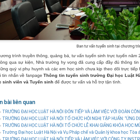
Ban tư vấn tuyển sinh tại chương trì
ương trình truyền thông, quảng bá, tư vấn tuyển sinh trực tuyến năm 2
ông qua sự kiện, Nhà trường hy vọng đã cung cấp đầy đủ thông tin 
ững quý vị phụ huynh và các em học sinh chưa kịp theo dõi trực tiếp 
i tin nhắn về fanpage
Thông tin tuyển sinh trường Đại học Luật H
c sinh viên và Tuyển sinh
để được tư vấn và hỗ trợ tận tình.
n bài liên quan
TRƯỜNG ĐẠI HỌC LUẬT HÀ NỘI ĐÓN TIẾP VÀ LÀM VIỆC VỚI ĐOÀN CÔNG
»
TRƯỜNG ĐẠI HỌC LUẬT HÀ NỘI TỔ CHỨC HỘI NGHỊ TẬP HUẤN: “ỨNG DỤ
»
TRƯỜNG ĐẠI HỌC LUẬT HÀ NỘI TỔ CHỨC LỄ KHAI GIẢNG KHÓA HỌC M
»
Trường Đại học Luật Hà Nội và Vụ Pháp chế và Quản lý khoa học Tòa án
»
TRƯỜNG ĐẠI HỌC LUẬT HÀ NỘI TIẾP VÀ LÀM VIỆC VỚI CÔNG TY INSTRUC
»