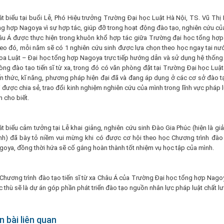
át biểu tại buổi Lễ, Phó Hiệu trưởng Trường Đại học Luật Hà Nội, TS. Vũ Th
ng hợp Nagoya vì sự hợp tác, giúp đỡ trong hoạt động đào tạo, nghiên cứu của 
âu Á được thực hiện trong khuôn khổ hợp tác giữa Trường đại học tổng hợ
eo đó, mỗi năm sẽ có 1 nghiên cứu sinh được lựa chọn theo học ngay tại nư
oa Luật – Đại học tổng hợp Nagoya trực tiếp hướng dẫn và sử dụng hệ thống 
òng đào tạo tiến sĩ từ xa, trong đó có văn phòng đặt tại Trường Đại học Luật
n thức, kĩ năng, phương pháp hiện đại đã và đang áp dụng ở các cơ sở đào tạo 
 được chia sẻ, trao đổi kinh nghiệm nghiên cứu của mình trong lĩnh vực pháp 
h cho biết.
át biểu cảm tưởng tại Lễ khai giảng, nghiên cứu sinh Đào Gia Phúc (hiện là g
nh) đã bày tỏ niềm vui mừng khi có được cơ hội theo học Chương trình đào 
goya, đồng thời hứa sẽ cố gắng hoàn thành tốt nhiệm vụ học tập của mình.
ương trình đào tạo tiến sĩ từ xa Châu Á của Trường Đại học tổng hợp Nago
c thù sẽ là dự án góp phần phát triển đào tạo nguồn nhân lực pháp luật chất l
n bài liên quan