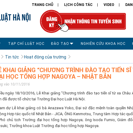
TRANG CHỦ
LỊCH CÔNG TÁC
VIDEO
DAN
LUẬT HÀ NỘI
TẠP CHÍ LUẬT HỌC
ĐÀO TẠO
NGHIÊN CỨU KHOA HỌC
Tin tức
Hoạt động của trường
Ễ KHAI GIẢNG “CHƯƠNG TRÌNH ĐÀO TẠO TIẾN S
ẠI HỌC TỔNG HỢP NAGOYA – NHẬT BẢN
ng vào 10/11/2016
iều ngày 18/10/2016, Lễ Khai giảng “Chương trình đào tạo tiến sĩ từ xa Châ
n đã được tổ chức tại Trường Đại học Luật Hà Nội.
am dự Lễ khai giảng có bà Anazawa Yoko, Đại sứ đặc mệnh toàn quyền Nhật
òng Hợp tác quốc tế Nhật Bản - JICA; ÔNG Kenmotsu, Trung tâm Hợp tác quố
Phó chủ tịch Trường đại học tổng hợp Nagoya; ông Isoda Fumio, Giám đốc c
tsuki, Trưởng khoa Luật Trường đại học tổng hợp Nagoya.