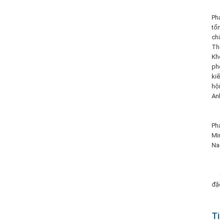
Ph
tổ
ch
Th
Kh
ph
kiế
hội
An
Ph
Mi
Na
Ch
đặ
Ti