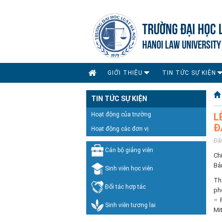
TRƯỜNG ĐẠI HỌC 
HANOI LAW UNIVERSITY
GIỚI THIỆU
TIN TỨC SỰ KIỆN
TIN TỨC SỰ KIỆN
Hoạt động của trường
L
Đ
Hoạt động các đơn vị
Đă
Cán bộ giảng viên
Ch
Bả
Sinh viên học viên
Th
Đối tác hợp tác
ph
– 
Sinh viên tương lai
Mi