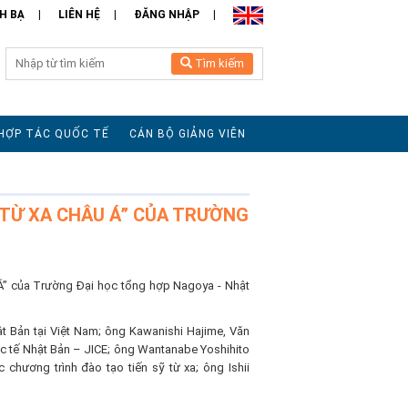
H BẠ
LIÊN HỆ
ĐĂNG NHẬP
Tìm kiếm
HỢP TÁC QUỐC TẾ
CÁN BỘ GIẢNG VIÊN
Ĩ TỪ XA CHÂU Á” CỦA TRƯỜNG
u Á” của Trường Đại học tổng hợp Nagoya - Nhật
 Bản tại Việt Nam; ông Kawanishi Hajime, Văn
c tế Nhật Bản – JICE; ông Wantanabe Yoshihito
hương trình đào tạo tiến sỹ từ xa; ông Ishii