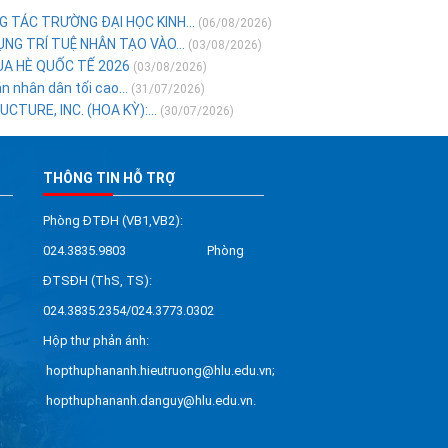
 TÁC TRƯỜNG ĐẠI HỌC KINH...
(06/08/2026)
NG TRÍ TUỆ NHÂN TẠO VÀO...
(03/08/2026)
ÙA HÈ QUỐC TẾ 2026
(03/08/2026)
 nhân dân tối cao...
(31/07/2026)
TURE, INC. (HOA KỲ):...
(30/07/2026)
THÔNG TIN HỖ TRỢ
Phòng ĐTĐH (VB1,VB2):
024.3835.9803 Phòng
ĐTSĐH (ThS, TS):
024.3835.2354/024.3773.0302
Hộp thư phản ánh:
hopthuphananh.hieutruong@hlu.edu.vn;
hopthuphananh.danguy@hlu.edu.vn.