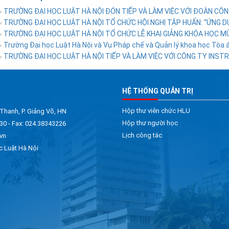
TRƯỜNG ĐẠI HỌC LUẬT HÀ NỘI ĐÓN TIẾP VÀ LÀM VIỆC VỚI ĐOÀN CÔNG
»
TRƯỜNG ĐẠI HỌC LUẬT HÀ NỘI TỔ CHỨC HỘI NGHỊ TẬP HUẤN: “ỨNG DỤ
»
TRƯỜNG ĐẠI HỌC LUẬT HÀ NỘI TỔ CHỨC LỄ KHAI GIẢNG KHÓA HỌC M
»
Trường Đại học Luật Hà Nội và Vụ Pháp chế và Quản lý khoa học Tòa án
»
TRƯỜNG ĐẠI HỌC LUẬT HÀ NỘI TIẾP VÀ LÀM VIỆC VỚI CÔNG TY INSTRUC
»
HỆ THỐNG QUẢN TRỊ
Hộp thư viên chức HLU
 Thanh, P. Giảng Võ, HN
Hộp thư người học
30 - Fax: 024.38343226
Lịch công tác
vn
c Luật Hà Nội