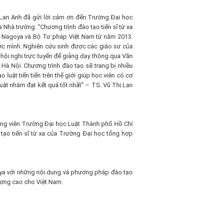
ị Lan Anh đã gửi lời cảm ơn đến Trường Đại học
Nhà trường. “Chương trình đào tạo tiến sĩ từ xa
p Nagoya và Bộ Tư pháp Việt Nam từ năm 2013.
ớc mình. Nghiên cứu sinh được các giáo sư của
hội nghị trực tuyến để giảng dạy thông qua Văn
 Hà Nội. Chương trình đào tạo sẽ trang bị nhiều
luật tiến tiến trên thế giới giúp học viên có cơ
luật nhằm đạt kết quả tốt nhất” – TS. Vũ Thị Lan
iảng viên Trường Đại học Luật Thành phố Hồ Chí
tạo tiến sĩ từ xa của Trường Đại học tổng hợp
ya với những nội dung và phương pháp đào tạo
ượng cao cho Việt Nam.