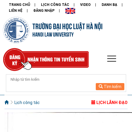
TRANG CHỦ
LỊCH CÔNG TÁC
VIDEO
DANH BẠ
LIÊN HỆ
ĐĂNG NHẬP
TRƯỜNG ĐẠI HỌC LUẬT HÀ NỘI
HANOI LAW UNIVERSITY
Tìm kiếm
Lịch công tác
LỊCH LÃNH ĐẠO