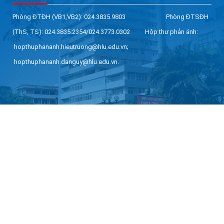
Phòng ĐTĐH (VB1,VB2): 024.3835.9803 Phòng ĐTSĐH
(ThS, TS): 024.3835.2354/024.3773.0302 Hộp thư phản ánh:
hopthuphananh.hieutruong@hlu.edu.vn;
hopthuphananh.danguy@hlu.edu.vn.