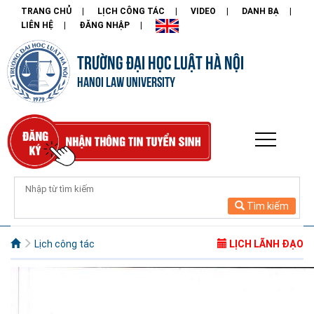
TRANG CHỦ
LỊCH CÔNG TÁC
VIDEO
DANH BẠ
LIÊN HỆ
ĐĂNG NHẬP
TRƯỜNG ĐẠI HỌC LUẬT HÀ NỘI
HANOI LAW UNIVERSITY
Tìm kiếm
Lịch công tác
LỊCH LÃNH ĐẠO