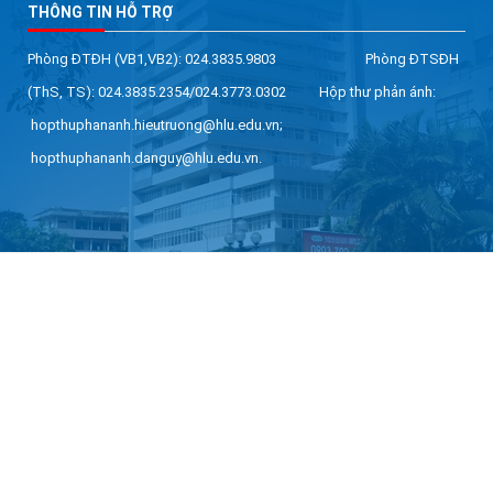
THÔNG TIN HỖ TRỢ
Phòng ĐTĐH (VB1,VB2): 024.3835.9803 Phòng ĐTSĐH
(ThS, TS): 024.3835.2354/024.3773.0302 Hộp thư phản ánh:
hopthuphananh.hieutruong@hlu.edu.vn;
hopthuphananh.danguy@hlu.edu.vn.